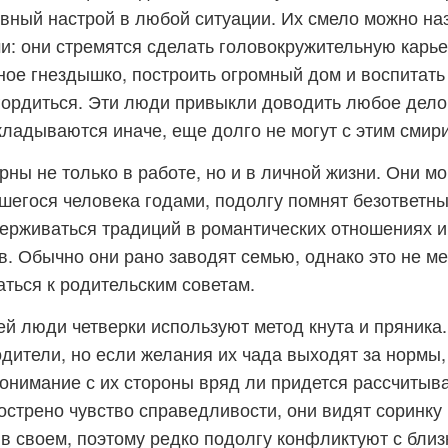
вный настрой в любой ситуации. Их смело можно на
: они стремятся сделать головокружительную карье
ое гнездышко, построить огромный дом и воспитать 
ордиться. Эти люди привыкли доводить любое дело 
кладываются иначе, еще долго не могут с этим смири
рны не только в работе, но и в личной жизни. Они м
егося человека годами, подолгу помнят безответны
рживаться традиций в романтических отношениях и 
в. Обычно они рано заводят семью, однако это не м
ться к родительским советам.
ей люди четверки используют метод кнута и пряника.
дители, но если желания их чада выходят за нормы
понимание с их стороны вряд ли придется рассчитыва
острено чувство справедливости, они видят соринку 
и в своем, поэтому редко подолгу конфликтуют с близ