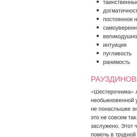
таинственны
догматичнос
постоянное 
самоуверенн
великодушно
интуиция
пугливость
ранимость
РАУЗДИНОВНА
«Шестерочника» л
необыкновенной у
не понаслышке зн
это не совсем так
заслужено. Этот 
помочь в трудной