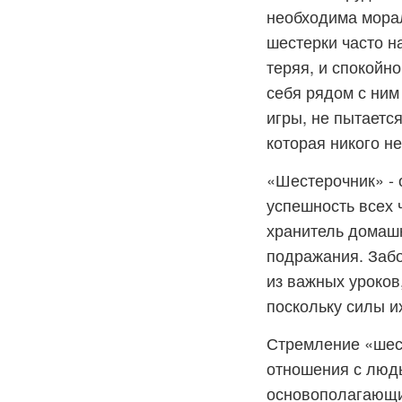
необходима мора
шестерки часто н
теряя, и спокойн
себя рядом с ним
игры, не пытаетс
которая никого не
«Шестерочник» - 
успешность всех 
хранитель домашн
подражания. Забо
из важных уроков,
поскольку силы и
Стремление «шест
отношения с людь
основополагающих