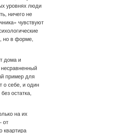
ых уровнях люди
ь, ничего не
чника» чувствуют
психологические
, но в форме,
т дома и
о несравненный
ый пример для
 о себе, и один
 без остатка,
лько на их
– от
о квартира