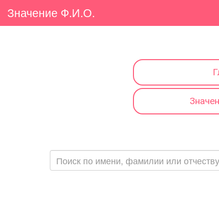
Значение Ф.И.О.
Г
Значе