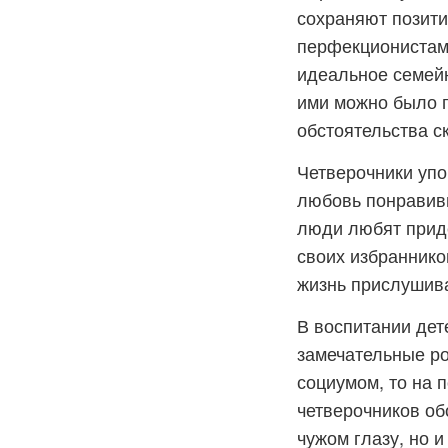
сохраняют позити
перфекционистами
идеальное семейн
ими можно было г
обстоятельства с
Четверочники упо
любовь понравивш
люди любят приде
своих избраннико
жизнь прислушива
В воспитании дет
замечательные ро
социумом, то на 
четверочников об
чужом глазу, но 