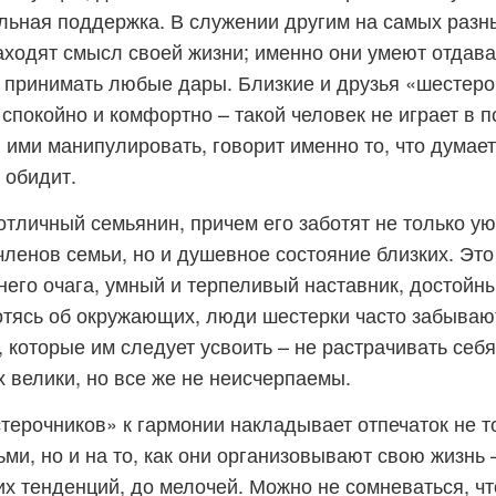
льная поддержка. В служении другим на самых разн
аходят смысл своей жизни; именно они умеют отдават
о принимать любые дары. Близкие и друзья «шестеро
 спокойно и комфортно – такой человек не играет в 
я ими манипулировать, говорит именно то, что думает
 обидит.
отличный семьянин, причем его заботят не только ую
членов семьи, но и душевное состояние близких. Эт
его очага, умный и терпеливый наставник, достойн
тясь об окружающих, люди шестерки часто забывают
 которые им следует усвоить – не растрачивать себя
х велики, но все же не неисчерпаемы.
ерочников» к гармонии накладывает отпечаток не то
ми, но и на то, как они организовывают свою жизнь 
 тенденций, до мелочей. Можно не сомневаться, чт