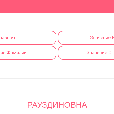
лавная
Значение 
ние Фамилии
Значение О
РАУЗДИНОВНА