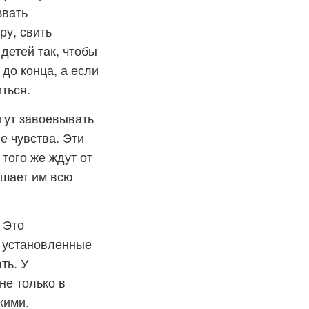
звать
ру, свить
детей так, чтобы
до конца, а если
ться.
огут завоевывать
е чувства. Эти
того же ждут от
ешает им всю
 Это
, установленные
ть. У
не только в
кими.