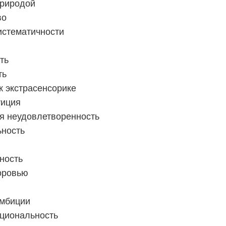
природой
во
истематичности
ть
ть
к экстрасенсорике
уиция
я неудовлетворенность
ьность
ность
доровью
амбиции
циональность