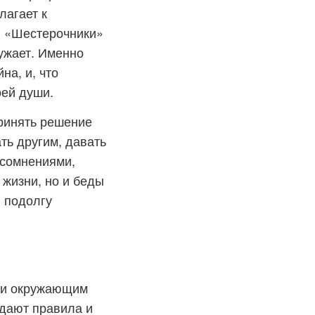
лагает к
. «Шестерочники»
ружает. Именно
на, и, что
ей души.
принять решение
ать другим, давать
 сомнениями,
жизни, но и беды
и подолгу
й и окружающим
юдают правила и