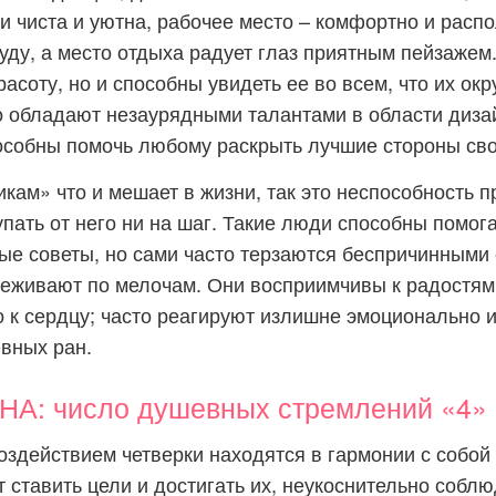
и чиста и уютна, рабочее место – комфортно и распо
уду, а место отдыха радует глаз приятным пейзажем
расоту, но и способны увидеть ее во всем, что их ок
о обладают незаурядными талантами в области дизай
особны помочь любому раскрыть лучшие стороны сво
кам» что и мешает в жизни, так это неспособность 
упать от него ни на шаг. Такие люди способны помог
ые советы, но сами часто терзаются беспричинными
еживают по мелочам. Они восприимчивы к радостям 
 к сердцу; часто реагируют излишне эмоционально 
вных ран.
А: число душевных стремлений «4»
здействием четверки находятся в гармонии с собо
 ставить цели и достигать их, неукоснительно собл