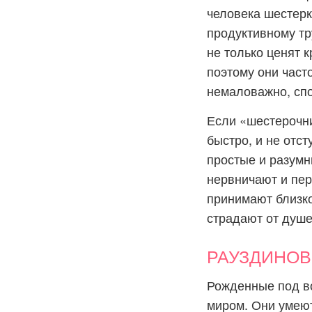
человека шестерк
продуктивному тр
не только ценят к
поэтому они част
немаловажно, сп
Если «шестерочни
быстро, и не отст
простые и разумн
нервничают и пер
принимают близко
страдают от душе
РАУЗДИНОВН
Рожденные под во
миром. Они умеют