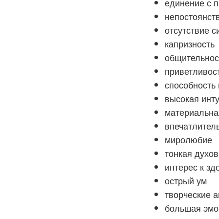
единение с 
непостоянст
отсутствие с
капризность
общительнос
приветливос
способность 
высокая инт
материальна
впечатлител
миролюбие
тонкая духов
интерес к з
острый ум
творческие 
большая эмо