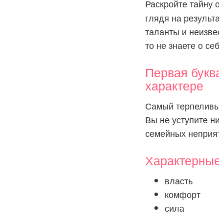
Раскройте тайну 
глядя на результ
таланты и неизве
то не знаете о се
Первая букв
характере
Самый терпеливый
Вы не уступите ни
семейных неприят
Характерны
власть
комфорт
сила