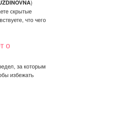
)
UZDINOVNA
аете скрытые
ствуете, что чего
т о
редел, за которым
тобы избежать