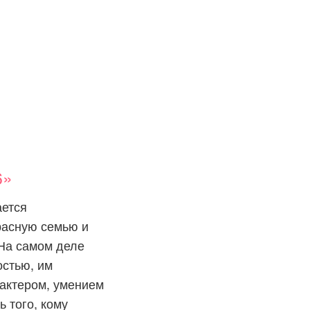
6»
ается
расную семью и
 На самом деле
остью, им
рактером, умением
 того, кому