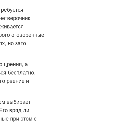
требуется
четверочник
рживается
трого оговоренные
х, но зато
оощрения, а
ься бесплатно,
го рвение и
ном выбирает
Его вряд ли
ные при этом с