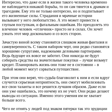
Интересно, что даже если в жизни такого человека временно
не наблюдается никакой борьбы, то он сам тянется к драмам и
трагедиям. Ему это не только интересно, но и подпитывает
его жизненные силы. Страдания и мрачные истории
вызывают у него любопытство. А это может привести к
глупым поступкам, и фатальным ошибкам. Но преодолеть это
влечение человек «отличник» просто не в силах. Он хочет
узнать этот мир досконально и со всех сторон.
Зачастую виной всему становятся слишком живая фантазия и
самоуверенность. С таким набором черт, они редко становятся
хорошими супругами, надежными деловыми партнерами.
Ведь будущее их вовсе не заботит. Они никогда не будут
собирать средства на значительные покупки – лучше возьмут
кредит. Планировать жизнь они тоже не в состоянии – в
любой момент могут сорваться путешествие.
При этом они верят, что судьба благоволит к ним и если вдруг
случится серьезная неприятность, они смогут мобилизовать
все свои таланты и все решится лучшим образом. Даже если
они уже ошибались, это ничему их не учит. Они редко делают
выводы из ситуации. Именно этого умения им не хватает
больше всего.
Чего не отнять у людей под знаком пятерки так это эрудиции