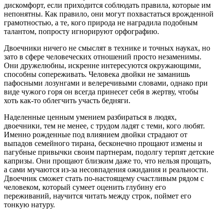
дискомфорт, если приходится соблюдать правила, которые им
непонятны. Как правило, они могут похвастаться врожденной
грамотностью, а те, кого природа не наградила подобным
талантом, попросту игнорируют орфографию.
Двоечники ничего не смыслят в технике и точных науках, но
зато в сфере человеческих отношений просто незаменимы.
Они дружелюбны, искренне интересуются окружающими,
способны сопереживать. Человека двойки не заманишь
пафосными лозунгами и велеречивыми словами, однако при
виде чужого горя он всегда принесет себя в жертву, чтобы
хоть как-то облегчить участь бедняги.
Наделенные ценным умением разбираться в людях,
двоечники, тем не менее, с трудом ладят с теми, кого любят.
Именно рожденные под влиянием двойки страдают от
выпадов семейного тирана, бесконечно прощают измены и
пагубные привычки своим партнерам, подолгу терпят детские
капризы. Они прощают близким даже то, что нельзя прощать,
а сами мучаются из-за несовпадения ожидания и реальности.
Двоечник сможет стать по-настоящему счастливым рядом с
человеком, который сумеет оценить глубину его
переживаний, научится читать между строк, поймет его
тонкую натуру.