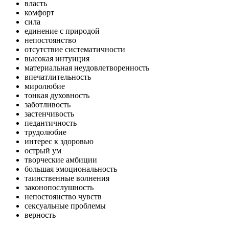
власть
комфорт
сила
единение с природой
непостоянство
отсутствие систематичности
высокая интуиция
материальная неудовлетворенность
впечатлительность
миролюбие
тонкая духовность
заботливость
застенчивость
педантичность
трудолюбие
интерес к здоровью
острый ум
творческие амбиции
большая эмоциональность
таинственные волнения
законопослушность
непостоянство чувств
сексуальные проблемы
верность