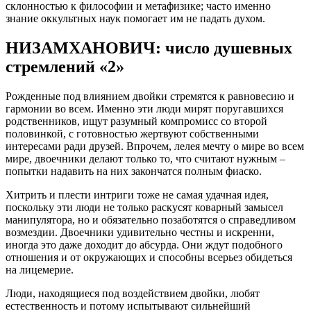
склонностью к философии и метафизике; часто именно
знание оккультных наук помогает им не падать духом.
НИЗАМХАНОВИЧ: число душевных
стремлений «2»
Рожденные под влиянием двойки стремятся к равновесию и
гармонии во всем. Именно эти люди мирят поругавшихся
родственников, ищут разумный компромисс со второй
половинкой, с готовностью жертвуют собственными
интересами ради друзей. Впрочем, лелея мечту о мире во всем
мире, двоечники делают только то, что считают нужным –
попытки надавить на них закончатся полным фиаско.
Хитрить и плести интриги тоже не самая удачная идея,
поскольку эти люди не только раскусят коварный замысел
манипулятора, но и обязательно позаботятся о справедливом
возмездии. Двоечники удивительно честны и искренни,
иногда это даже доходит до абсурда. Они ждут подобного
отношения и от окружающих и способны всерьез обидеться
на лицемерие.
Люди, находящиеся под воздействием двойки, любят
естественность и потому испытывают сильнейший