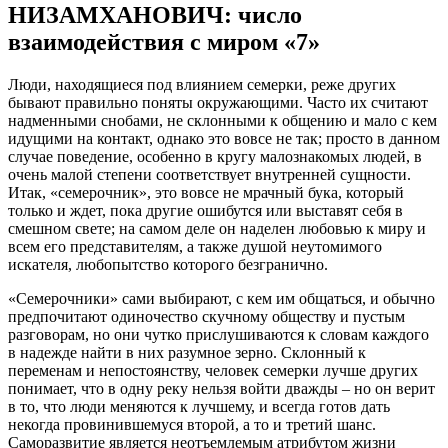
НИЗАМХАНОВИЧ: число
взаимодействия с миром «7»
Люди, находящиеся под влиянием семерки, реже других
бывают правильно поняты окружающими. Часто их считают
надменными снобами, не склонными к общению и мало с кем
идущими на контакт, однако это вовсе не так; просто в данном
случае поведение, особенно в кругу малознакомых людей, в
очень малой степени соответствует внутренней сущности.
Итак, «семерочник», это вовсе не мрачный бука, который
только и ждет, пока другие ошибутся или выставят себя в
смешном свете; на самом деле он наделен любовью к миру и
всем его представителям, а также душой неутомимого
искателя, любопытство которого безгранично.
«Семерочники» сами выбирают, с кем им общаться, и обычно
предпочитают одиночество скучному обществу и пустым
разговорам, но они чутко прислушиваются к словам каждого
в надежде найти в них разумное зерно. Склонный к
переменам и непостоянству, человек семерки лучше других
понимает, что в одну реку нельзя войти дважды – но он верит
в то, что люди меняются к лучшему, и всегда готов дать
некогда провинившемуся второй, а то и третий шанс.
Саморазвитие является неотъемлемым атрибутом жизни