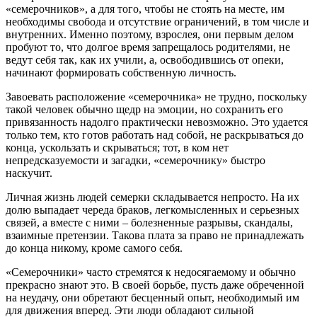
«семерочников», а для того, чтобы не стоять на месте, им
необходимы свобода и отсутствие ограничений, в том числе и
внутренних. Именно поэтому, взрослея, они первым делом
пробуют то, что долгое время запрещалось родителями, не
ведут себя так, как их учили, а, освободившись от опеки,
начинают формировать собственную личность.
Завоевать расположение «семерочника» не трудно, поскольку
такой человек обычно щедр на эмоции, но сохранить его
привязанность надолго практически невозможно. Это удается
только тем, кто готов работать над собой, не раскрываться до
конца, ускользать и скрываться; тот, в ком нет
непредсказуемости и загадки, «семерочнику» быстро
наскучит.
Личная жизнь людей семерки складывается непросто. На их
долю выпадает череда браков, легкомысленных и серьезных
связей, а вместе с ними – болезненные разрывы, скандалы,
взаимные претензии. Такова плата за право не принадлежать
до конца никому, кроме самого себя.
«Семерочники» часто стремятся к недосягаемому и обычно
прекрасно знают это. В своей борьбе, пусть даже обреченной
на неудачу, они обретают бесценный опыт, необходимый им
для движения вперед. Эти люди обладают сильной