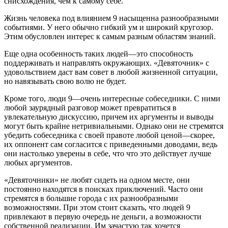
снисхождения, чем к самому себе.
Жизнь человека под влиянием 9 насыщенна разнообразными
событиями. У него обычно гибкий ум и широкий кругозор.
Этим обусловлен интерес к самым разным областям знаний.
Еще одна особенность таких людей—это способность
поддерживать и направлять окружающих. «Девяточник» с
удовольствием даст вам совет в любой жизненной ситуации,
но навязывать свою волю не будет.
Кроме того, люди 9—очень интересные собеседники. С ними
любой заурядный разговор может превратиться в
увлекательную дискуссию, причем их аргументы и выводы
могут быть крайне нетривиальными. Однако они не стремятся
убедить собеседника с своей правоте любой ценой—скорее,
их оппонент сам согласится с приведенными доводами, ведь
они настолько уверены в себе, что что это действует лучше
любых аргументов.
«Девяточники» не любят сидеть на одном месте, они
постоянно находятся в поисках приключений. Часто они
стремятся в большие города с их разнообразными
возможностями. При этом стоит сказать, что людей 9
привлекают в первую очередь не деньги, а возможности
собственной реализации. Им зачастую так хочется