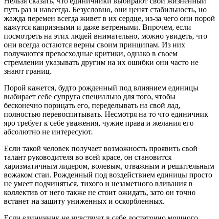
Нельзя сказать, что единичники выбирают свой жизненный
путь раз и навсегда. Безусловно, они ценят стабильность, но
жажда перемен всегда живет в их сердце, из-за чего они порой
кажутся капризными и даже ветреными. Впрочем, если
посмотреть на этих людей внимательно, можно увидеть, что
они всегда остаются верны своим принципам. Из них
получаются превосходные критики, однако в своем
стремлении указывать другим на их ошибки они часто не
знают границ.
Порой кажется, будто рожденный под влиянием единицы
выбирает себе супруга специально для того, чтобы
бесконечно порицать его, переделывать на свой лад,
полностью перевоспитывать. Несмотря на то что единичник
яро требует к себе уважения, чужие права и желания его
абсолютно не интересуют.
Если такой человек получает возможность проявить свой
талант руководителя во всей красе, он становится
харизматичным лидером, волевым, отважным и решительным
вожаком стаи. Рожденный под воздействием единицы просто
не умеет подчиняться, тихого и незаметного вливания в
коллектив от него также не стоит ожидать, зато он точно
встанет на защиту униженных и оскорбленных.
Если единичник не чувствует в себе достаточно мощного