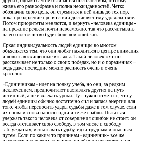
других, однако сам не отличается постоянством, поэтому
жизнь его разнообразна и полна неожиданностей. Четко
обозначив свою цель, он стремится к ней лишь до тех пор,
пока преодоление препятствий доставляет ему удовольствие.
Потом приоритеты меняются, и вернуть «человека единицы»
на прежние рельсы почти невозможно, так что рассчитывать
на его постоянство будет большой ошибкой.
Яркая индивидуальность людей единицы во многом
объясняется тем, что они любят находиться в центре внимания
и ловить восхищенные взгляды. Такой человек охотно
рассказывает не только о своих победах, но и о поражениях –
ведь даже последние можно расписать очень и очень
красочно.
«Единичникам» идет на пользу учеба, но они, за редким
исключением, предпочитают наставлять других на путь
истинный, а не извлекать уроки. Тут нужно отметить, что у
людей единицы обычно достаточно сил и запаса энергии для
того, чтобы переносить удары судьбы даже в том случае, если
их снова и снова наносят одни и те же грабли. Пытаться
удержать такого человека от совершения ошибок не стоит: он
всегда отстаивает свою свободу, в том числе и свободу
заблуждаться, испытывать судьбу, идти трудным и опасным
путем. Если по каким-то причинам «единичник» все же
находится под чужим влиянием, он обычно несчастен и не