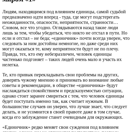
Людям, находящимся под влиянием единицы, самой судьбой
предназначено идти вперед - туда, где могут подстерегать
неожиданности, опасности, неприятности, странности…
Словом, все что угодно. Оглядываются назад такие люди
лишь за тем, чтобы убедиться, что никто не отстал в пути. Но
если и отстал – не беда; «единичник» почти всегда уверен, что
следовать за ним достойны немногие, но даже среди них
могут оказаться те, кому неприятности будут не по плечу.
Правда, тех, кто ему небезразличен, человек единицы
частенько подгоняет – таких людей очень мало и участь их
нелегка.
Те, кто привык перекладывать свои проблемы на других,
доверять чужому мнению и принимать во внимание любые
советы и рекомендации, в обществе «единичника» будут
наслаждаться спокойствием и предсказуемостью ситуации,
однако стоит заранее смириться с тем, что человек единицы
будет поступать именно так, как считает нужным. В
большинстве случаев он уверен, что лучше знает, что следует
делать, и не усомнится в своей правоте даже в том случае,
когда его заблуждение станет очевидным для окружающих.
«Единичник» редко меняет свои суждения под влиянием