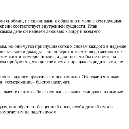
ми снобами, не склонными к общению и мало с кем идущими
степени соответствует внутренней сущности. Итак,
 самом деле он наделен любовью к миру и всем его
ам, но они чутко прислушиваются к словам каждого в надежде
нельзя войти дважды – но он верит в то, что люди меняются к
том жизни «семерочников», а для того, чтобы не стоять на
лом пробуют то, что долгое время запрещалось родителями, не
ность надолго практически невозможно. Это удается только
дки, «семерочнику» быстро наскучит.
 а вместе с ними – болезненные разрывы, скандалы, взаимные
удачу, они обретают бесценный опыт, необходимый им для
омогает им не падать духом.