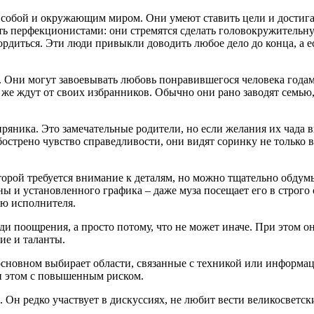
 собой и окружающим миром. Они умеют ставить цели и достига
ь перфекционистами: они стремятся сделать головокружительную
рдиться. Эти люди привыкли доводить любое дело до конца, а ес
и. Они могут завоевывать любовь понравившегося человека года
же ждут от своих избранников. Обычно они рано заводят семью,
ряника. Это замечательные родители, но если желания их чада 
острено чувство справедливости, они видят соринку не только в 
оторой требуется внимание к деталям, но можно тщательно обдум
ы и установленного графика – даже муза посещает его в строго 
ью исполнителя.
ади поощрения, а просто потому, что не может иначе. При этом о
ие и таланты.
в основном выбирает области, связанные с техникой или информ
и этом с повышенным риском.
 Он редко участвует в дискуссиях, не любит вести великосветск