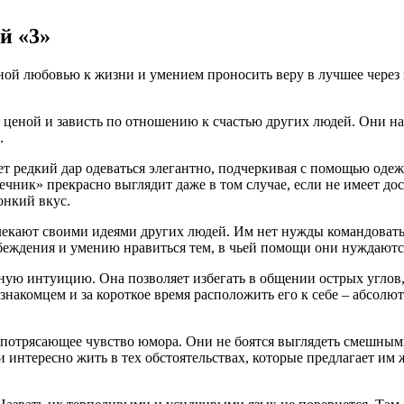
й «3»
ной любовью к жизни и умением проносить веру в лучшее через 
еной и зависть по отношению к счастью других людей. Они насл
.
т редкий дар одеваться элегантно, подчеркивая с помощью оде
ечник» прекрасно выглядит даже в том случае, если не имеет дос
онкий вкус.
лекают своими идеями других людей. Им нет нужды командовать
беждения и умению нравиться тем, в чьей помощи они нуждаютс
нную интуицию. Она позволяет избегать в общении острых угло
накомцем и за короткое время расположить его к себе – абсолют
потрясающее чувство юмора. Они не боятся выглядеть смешными 
о и интересно жить в тех обстоятельствах, которые предлагает 