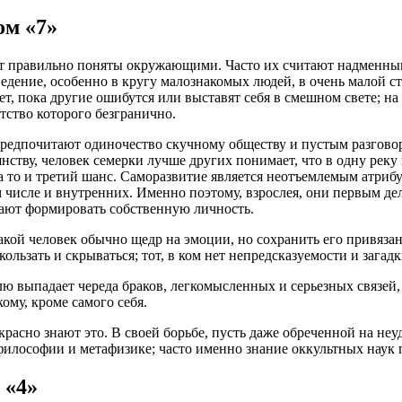
м «7»
ют правильно поняты окружающими. Часто их считают надменны
поведение, особенно в кругу малознакомых людей, в очень малой 
ет, пока другие ошибутся или выставят себя в смешном свете; на
тство которого безгранично.
редпочитают одиночество скучному обществу и пустым разговор
ству, человек семерки лучше других понимает, что в одну реку 
а то и третий шанс. Саморазвитие является неотъемлемым атрибу
м числе и внутренних. Именно поэтому, взрослея, они первым де
инают формировать собственную личность.
акой человек обычно щедр на эмоции, но сохранить его привязан
скользать и скрываться; тот, в ком нет непредсказуемости и зага
ю выпадает череда браков, легкомысленных и серьезных связей,
ому, кроме самого себя.
расно знают это. В своей борьбе, пусть даже обреченной на не
илософии и метафизике; часто именно знание оккультных наук п
 «4»