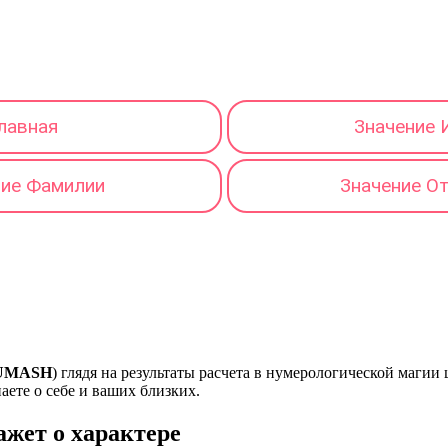
лавная
Значение 
ние Фамилии
Значение О
UMASH
) глядя на результаты расчета в нумерологической магии
наете о себе и ваших близких.
ет о характере