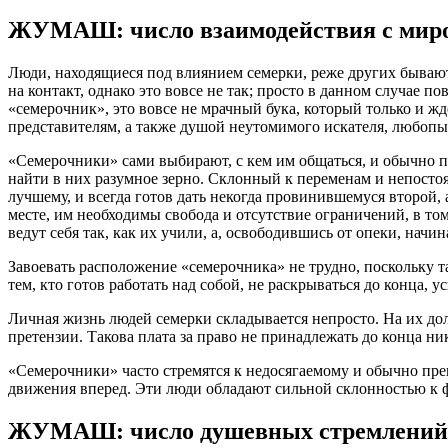
ЖУМАШ: число взаимодействия с миро
Люди, находящиеся под влиянием семерки, реже других быва
на контакт, однако это вовсе не так; просто в данном случае 
«семерочник», это вовсе не мрачный бука, который только и жд
представителям, а также душой неутомимого искателя, любопы
«Семерочники» сами выбирают, с кем им общаться, и обычно п
найти в них разумное зерно. Склонный к переменам и непостоян
лучшему, и всегда готов дать некогда провинившемуся второй, 
месте, им необходимы свобода и отсутствие ограничений, в то
ведут себя так, как их учили, а, освободившись от опеки, нач
Завоевать расположение «семерочника» не трудно, поскольку т
тем, кто готов работать над собой, не раскрываться до конца, у
Личная жизнь людей семерки складывается непросто. На их дол
претензии. Такова плата за право не принадлежать до конца ник
«Семерочники» часто стремятся к недосягаемому и обычно прек
движения вперед. Эти люди обладают сильной склонностью к ф
ЖУМАШ: число душевных стремлений