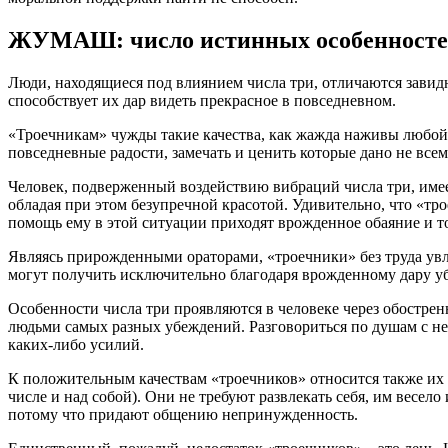
ЖУМАШ: число истинных особенносте
Люди, находящиеся под влиянием числа три, отличаются завид
способствует их дар видеть прекрасное в повседневном.
«Троечникам» чужды такие качества, как жажда наживы любой ц
повседневные радости, замечать и ценить которые дано не всем
Человек, подверженный воздействию вибраций числа три, имее
обладая при этом безупречной красотой. Удивительно, что «тро
помощь ему в этой ситуации приходят врожденное обаяние и т
Являясь прирожденными ораторами, «троечники» без труда ув
могут получить исключительно благодаря врожденному дару у
Особенности числа три проявляются в человеке через обостре
людьми самых разных убеждений. Разговориться по душам с нез
каких-либо усилий.
К положительным качествам «троечников» относится также их 
числе и над собой). Они не требуют развлекать себя, им весел
потому что придают общению непринужденность.