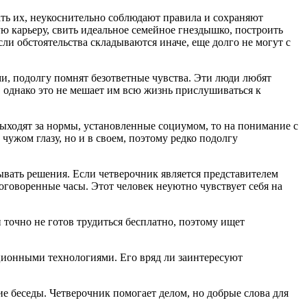
ть их, неукоснительно соблюдают правила и сохраняют
 карьеру, свить идеальное семейное гнездышко, построить
ли обстоятельства складываются иначе, еще долго не могут с
ми, подолгу помнят безответные чувства. Эти люди любят
 однако это не мешает им всю жизнь прислушиваться к
выходят за нормы, установленные социумом, то на понимание с
чужом глазу, но и в своем, поэтому редко подолгу
ывать решения. Если четверочник является представителем
оговоренные часы. Этот человек неуютно чувствует себя на
н точно не готов трудиться бесплатно, поэтому ищет
ационными технологиями. Его вряд ли заинтересуют
ие беседы. Четверочник помогает делом, но добрые слова для