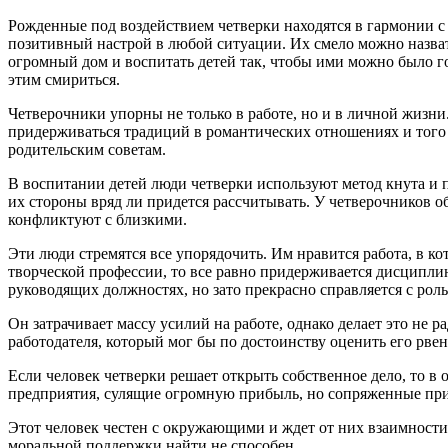
Рожденные под воздействием четверки находятся в гармонии с
позитивный настрой в любой ситуации. Их смело можно назват
огромный дом и воспитать детей так, чтобы ими можно было го
этим смириться.
Четверочники упорны не только в работе, но и в личной жизн
придерживаться традиций в романтических отношениях и того 
родительским советам.
В воспитании детей люди четверки используют метод кнута и п
их стороны вряд ли придется рассчитывать. У четверочников об
конфликтуют с близкими.
Эти люди стремятся все упорядочить. Им нравится работа, в к
творческой профессии, то все равно придерживается дисциплин
руководящих должностях, но зато прекрасно справляется с рол
Он затрачивает массу усилий на работе, однако делает это не р
работодателя, который мог бы по достоинству оценить его рвен
Если человек четверки решает открыть собственное дело, то 
предприятия, сулящие огромную прибыль, но сопряженные пр
Этот человек честен с окружающими и ждет от них взаимности.
моральной поддержки найти не способен.