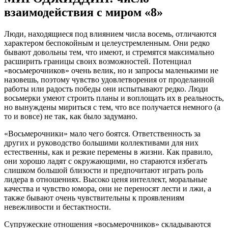
взаимодействия с миром «8»
Люди, находящиеся под влиянием числа восемь, отличаются
характером беспокойным и целеустремленным. Они редко
бывают довольны тем, что имеют, и стремятся максимально
расширить границы своих возможностей. Потенциал
«восьмерочников» очень велик, но и запросы маленькими не
назовешь, поэтому чувство удовлетворения от проделанной
работы или радость победы они испытывают редко. Люди
восьмерки умеют строить планы и воплощать их в реальность,
но вынуждены мириться с тем, что все получается немного (а
то и вовсе) не так, как было задумано.
«Восьмерочники» мало чего боятся. Ответственность за
других и руководство большими коллективами для них
естественны, как и резкие перемены в жизни. Как правило,
они хорошо ладят с окружающими, но стараются избегать
слишком большой близости и предпочитают играть роль
лидера в отношениях. Высоко ценя интеллект, моральные
качества и чувство юмора, они не переносят лести и лжи, а
также бывают очень чувствительны к проявлениям
невежливости и бестактности.
Супружеские отношения «восьмерочников» складываются