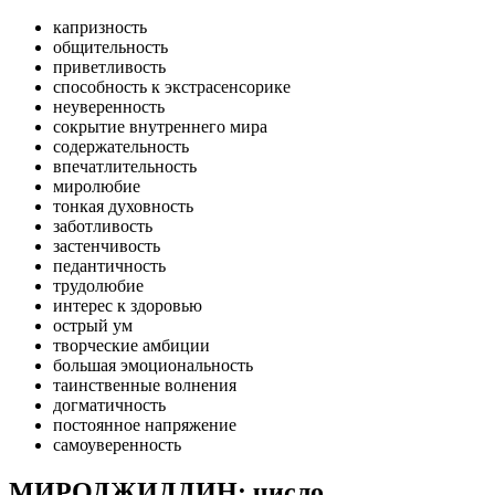
капризность
общительность
приветливость
способность к экстрасенсорике
неуверенность
сокрытие внутреннего мира
содержательность
впечатлительность
миролюбие
тонкая духовность
заботливость
застенчивость
педантичность
трудолюбие
интерес к здоровью
острый ум
творческие амбиции
большая эмоциональность
таинственные волнения
догматичность
постоянное напряжение
самоуверенность
МИРОДЖИДДИН: число