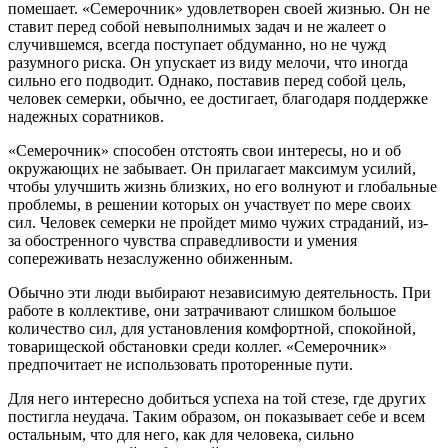
помешает. «Семерочник» удовлетворен своей жизнью. Он не
ставит перед собой невыполнимых задач и не жалеет о
случившемся, всегда поступает обдуманно, но не чужд
разумного риска. Он упускает из виду мелочи, что иногда
сильно его подводит. Однако, поставив перед собой цель,
человек семерки, обычно, ее достигает, благодаря поддержке
надежных соратников.
«Семерочник» способен отстоять свои интересы, но и об
окружающих не забывает. Он прилагает максимум усилий,
чтобы улучшить жизнь близких, но его волнуют и глобальные
проблемы, в решении которых он участвует по мере своих
сил. Человек семерки не пройдет мимо чужих страданий, из-
за обостренного чувства справедливости и умения
сопереживать незаслуженно обиженным.
Обычно эти люди выбирают независимую деятельность. При
работе в коллективе, они затрачивают слишком большое
количество сил, для установления комфортной, спокойной,
товарищеской обстановки среди коллег. «Семерочник»
предпочитает не использовать проторенные пути.
Для него интересно добиться успеха на той стезе, где других
постигла неудача. Таким образом, он показывает себе и всем
остальным, что для него, как для человека, сильно