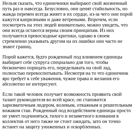
Нельзя сказать, что единичники выбирают свой жизненный
путь раз и навсегда. Безусловно, они ценят стабильность, но
жажда перемен всегда живет в их сердце, из-за чего они порой
кажутся капризными и даже ветреными. Впрочем, если
посмотреть на этих людей внимательно, можно увидеть, что
они всегда остаются верны своим принципам. Из них
получаются превосходные критики, однако в своем
стремлении указывать другим на их ошибки они часто не
знают границ.
Порой кажется, будто рожденный под влиянием единицы
выбирает себе супруга специально для того, чтобы
бесконечно порицать его, переделывать на свой лад,
полностью перевоспитывать. Несмотря на то что единичник
яро требует к себе уважения, чужие права и желания его
абсолютно не интересуют.
Если такой человек получает возможность проявить свой
талант руководителя во всей красе, он становится
харизматичным лидером, волевым, отважным и решительным
вожаком стаи. Рожденный под воздействием единицы просто
не умеет подчиняться, тихого и незаметного вливания в
коллектив от него также не стоит ожидать, зато он точно
встанет на защиту униженных и оскорбленных.