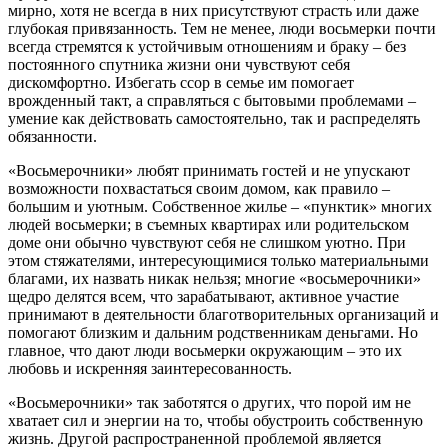
мирно, хотя не всегда в них присутствуют страсть или даже
глубокая привязанность. Тем не менее, люди восьмерки почти
всегда стремятся к устойчивым отношениям и браку – без
постоянного спутника жизни они чувствуют себя
дискомфортно. Избегать ссор в семье им помогает
врожденный такт, а справляться с бытовыми проблемами –
умение как действовать самостоятельно, так и распределять
обязанности.
«Восьмерочники» любят принимать гостей и не упускают
возможности похвастаться своим домом, как правило –
большим и уютным. Собственное жилье – «пунктик» многих
людей восьмерки; в съемных квартирах или родительском
доме они обычно чувствуют себя не слишком уютно. При
этом стяжателями, интересующимися только материальными
благами, их назвать никак нельзя; многие «восьмерочники»
щедро делятся всем, что зарабатывают, активное участие
принимают в деятельности благотворительных организаций и
помогают близким и дальним родственникам деньгами. Но
главное, что дают люди восьмерки окружающим – это их
любовь и искренняя заинтересованность.
«Восьмерочники» так заботятся о других, что порой им не
хватает сил и энергии на то, чтобы обустроить собственную
жизнь. Другой распространенной проблемой является