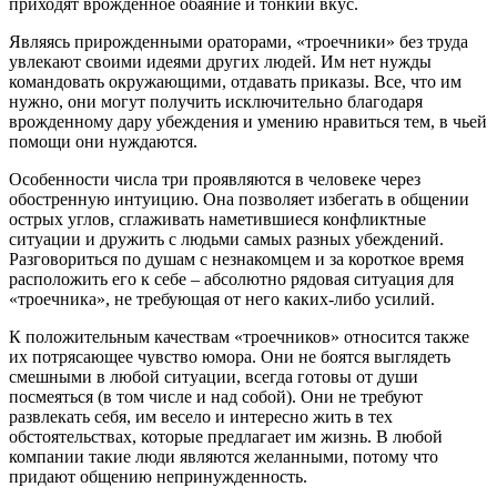
приходят врожденное обаяние и тонкий вкус.
Являясь прирожденными ораторами, «троечники» без труда
увлекают своими идеями других людей. Им нет нужды
командовать окружающими, отдавать приказы. Все, что им
нужно, они могут получить исключительно благодаря
врожденному дару убеждения и умению нравиться тем, в чьей
помощи они нуждаются.
Особенности числа три проявляются в человеке через
обостренную интуицию. Она позволяет избегать в общении
острых углов, сглаживать наметившиеся конфликтные
ситуации и дружить с людьми самых разных убеждений.
Разговориться по душам с незнакомцем и за короткое время
расположить его к себе – абсолютно рядовая ситуация для
«троечника», не требующая от него каких-либо усилий.
К положительным качествам «троечников» относится также
их потрясающее чувство юмора. Они не боятся выглядеть
смешными в любой ситуации, всегда готовы от души
посмеяться (в том числе и над собой). Они не требуют
развлекать себя, им весело и интересно жить в тех
обстоятельствах, которые предлагает им жизнь. В любой
компании такие люди являются желанными, потому что
придают общению непринужденность.