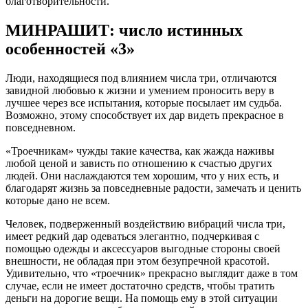
благотворительности.
МИНРАШИТ: число истинных
особенностей «3»
Люди, находящиеся под влиянием числа три, отличаются
завидной любовью к жизни и умением проносить веру в
лучшее через все испытания, которые посылает им судьба.
Возможно, этому способствует их дар видеть прекрасное в
повседневном.
«Троечникам» чужды такие качества, как жажда наживы
любой ценой и зависть по отношению к счастью других
людей. Они наслаждаются тем хорошим, что у них есть, и
благодарят жизнь за повседневные радости, замечать и ценить
которые дано не всем.
Человек, подверженный воздействию вибраций числа три,
имеет редкий дар одеваться элегантно, подчеркивая с
помощью одежды и аксессуаров выгодные стороны своей
внешности, не обладая при этом безупречной красотой.
Удивительно, что «троечник» прекрасно выглядит даже в том
случае, если не имеет достаточно средств, чтобы тратить
деньги на дорогие вещи. На помощь ему в этой ситуации