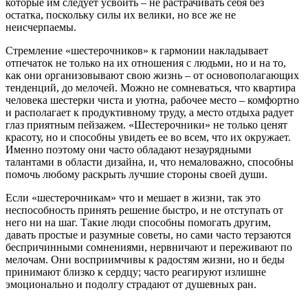
которые им следует усвоить – не растрачивать себя без
остатка, поскольку силы их велики, но все же не
неисчерпаемы.
Стремление «шестерочников» к гармонии накладывает
отпечаток не только на их отношения с людьми, но и на то,
как они организовывают свою жизнь – от основополагающих
тенденций, до мелочей. Можно не сомневаться, что квартира
человека шестерки чиста и уютна, рабочее место – комфортно
и располагает к продуктивному труду, а место отдыха радует
глаз приятным пейзажем. «Шестерочники» не только ценят
красоту, но и способны увидеть ее во всем, что их окружает.
Именно поэтому они часто обладают незаурядными
талантами в области дизайна, и, что немаловажно, способны
помочь любому раскрыть лучшие стороны своей души.
Если «шестерочникам» что и мешает в жизни, так это
неспособность принять решение быстро, и не отступать от
него ни на шаг. Такие люди способны помогать другим,
давать простые и разумные советы, но сами часто терзаются
беспричинными сомнениями, нервничают и переживают по
мелочам. Они восприимчивы к радостям жизни, но и беды
принимают близко к сердцу; часто реагируют излишне
эмоционально и подолгу страдают от душевных ран.