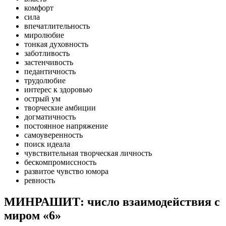
комфорт
сила
впечатлительность
миролюбие
тонкая духовность
заботливость
застенчивость
педантичность
трудолюбие
интерес к здоровью
острый ум
творческие амбиции
догматичность
постоянное напряжение
самоуверенность
поиск идеала
чувствительная творческая личность
бескомпромиссность
развитое чувство юмора
ревность
МИНРАШИТ: число взаимодействия с
миром «6»