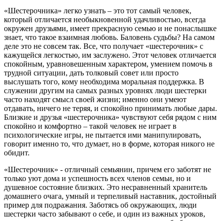
«Шестерочника» легко узнать – это тот самый человек,
который отличается необыкновенной удачливостью, всегда
окружен друзьями, имеет прекрасную семью и не понаслышке
знает, что такое взаимная любовь. Баловень судьбы? На самом
деле это не совсем так. Все, что получает «шестерочник» с
кажущейся легкостью, им заслужено. Этот человек отличается
спокойным, уравновешенным характером, умением помочь в
трудной ситуации, дать толковый совет или просто
выслушать того, кому необходима моральная поддержка. В
служении другим на самых разных уровнях люди шестерки
часто находят смысл своей жизни; именно они умеют
отдавать, ничего не теряя, и спокойно принимать любые дары.
Близкие и друзья «шестерочника» чувствуют себя рядом с ним
спокойно и комфортно – такой человек не играет в
психологические игры, не пытается ими манипулировать,
говорит именно то, что думает, но в форме, которая никого не
обидит.
«Шестерочник» - отличный семьянин, причем его заботят не
только уют дома и успешность всех членов семьи, но и
душевное состояние близких. Это несравненный хранитель
домашнего очага, умный и терпеливый наставник, достойный
пример для подражания. Заботясь об окружающих, люди
шестерки часто забывают о себе, и один из важных уроков,