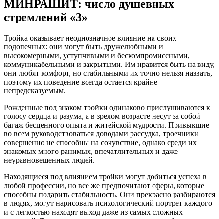
МИНРАШИТ: число душевных
стремлений «3»
Тройка оказывает неоднозначное влияние на своих
подопечных: они могут быть дружелюбными и
высокомерными, уступчивыми и бескомпромиссными,
коммуникабельными и закрытыми. Им нравится быть на виду,
они любят комфорт, но стабильными их точно нельзя назвать,
поэтому их поведение всегда остается крайне
непредсказуемым.
Рожденные под знаком тройки одинаково прислушиваются к
голосу сердца и разума, а в зрелом возрасте несут за собой
багаж бесценного опыта и житейской мудрости. Привыкшие
во всем руководствоваться доводами рассудка, троечники
совершенно не способны на сочувствие, однако среди их
знакомых много ранимых, впечатлительных и даже
неуравновешенных людей.
Находящиеся под влиянием тройки могут добиться успеха в
любой профессии, но все же предпочитают сферы, которые
способны подарить стабильность. Они прекрасно разбираются
в людях, могут нарисовать психологический портрет каждого
и с легкостью находят выход даже из самых сложных