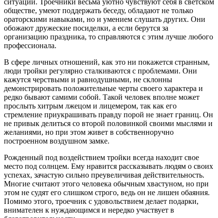
ситуаций. Троечники весьма уютно чувствуют себя в светском
обществе, умеют поддержать беседу, обладают не только
ораторскими навыками, но и умением слушать других. Они
обожают дружеские посиделки, а если берутся за
организацию праздника, то справляются с этим лучше любого
профессионала.
В сфере личных отношений, как это ни покажется странным,
люди тройки регулярно сталкиваются с проблемами. Они
кажутся черствыми и равнодушными, не склонны
демонстрировать положительные черты своего характера и
редко бывают самими собой. Такой человек вполне может
прослыть хитрым лжецом и лицемером, так как его
стремление приукрашивать правду порой не знает границ. Он
не привык делиться со второй половинкой своими мыслями и
желаниями, но при этом живет в собственноручно
построенном воздушном замке.
Рожденный под воздействием тройки всегда находит свое
место под солнцем. Ему нравится рассказывать людям о своих
успехах, зачастую сильно преувеличивая действительность.
Многие считают этого человека обычным хвастуном, но при
этом не судят его слишком строго, ведь он не лишен обаяния.
Помимо этого, троечник с удовольствием делает подарки,
внимателен к нуждающимся и нередко участвует в