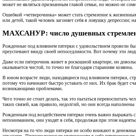
может не являться признанным главой семьи, но можно не сомне
Ошибкой «четверочника» может стать стремление к жизненным 
или детей, такой человек загоняет себя в ловушку депрессии; 
МАХСАНУР: число душевных стремлен
Рожденные под влиянием пятерки с удовольствием провели бы 
преуспевают ввиду своей непоседливости. Вот почему эти люд
Даже если пятерочник живет в роскошной квартире, он довольс
оказывается чистой, то точно не благодаря стараниям хозяина.
В юном возрасте люди, находящиеся под влиянием пятерки, ст
потому что начинают быстро уставать от них. Их брак будет сч
возникающими проблемами.
Чего точно не стоит делать, так это пытаться перевоспитать 
таких связей, как правило, недолгий, но они всегда наполне
Рожденным под воздействием пятерки очень важно выражать св
непониманием, они уходят в себя, продолжая при этом надеятьс
Несмотря на то что люди пятерки не особо вникают в денежные
откажешь. Преисполненным уверенности в себе пятерочникам н