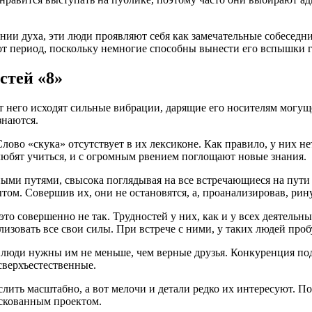
нии духа, эти люди проявляют себя как замечательные собеседн
тот период, поскольку немногие способны вынести его вспышки г
тей «8»
От него исходят сильные вибрации, дарящие его носителям могущ
знаются.
во «скука» отсутствует в их лексиконе. Как правило, у них нет
любят учиться, и с огромным рвением поглощают новые знания.
ными путями, свысока поглядывая на все встречающиеся на пути
ытом. Совершив их, они не остановятся, а, проанализировав, рину
это совершенно не так. Трудностей у них, как и у всех деятель
зовать все свои силы. При встрече с ними, у таких людей проб
е люди нужны им не меньше, чем верные друзья. Конкуренция по
сверхъестественные.
ить масштабно, а вот мелочи и детали редко их интересуют. По
искованным проектом.