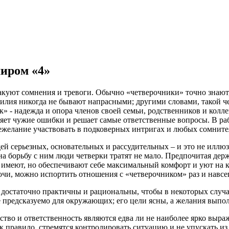
иром «4»
куют сомнения и тревоги. Обычно «четверочники» точно знают, ч
силия никогда не бывают напрасными; другими словами, такой че
 - надежда и опора членов своей семьи, родственников и колле
вляет чужие ошибки и решает самые ответственные вопросы. В ра
ежелание участвовать в подковерных интригах и любых сомните
ей серьезных, основательных и рассудительных – и это не иллюз
 на борьбу с ним люди четверки тратят не мало. Предпочитая д
о имеют, но обеспечивают себе максимальный комфорт и уют на
очи, можно испортить отношения с «четверочником» раз и навсег
 достаточно практичны и рациональны, чтобы в некоторых случа
 предсказуемо для окружающих; его цели ясны, а желания выпо
тво и ответственность являются едва ли не наиболее ярко выраж
к правило, стремятся контролировать ситуацию и не упускать и