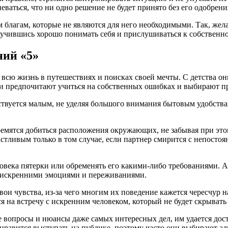
ваться, что ни одно решение не будет принято без его одобрени
благам, которые не являются для него необходимыми. Так, жела
научившись хорошо понимать себя и прислушиваться к собственно
ий «5»
всю жизнь в путешествиях и поисках своей мечты. С детства он
и предпочитают учиться на собственных ошибках и выбирают пр
твуется малым, не уделяя большого внимания бытовым удобствам
ремятся добиться расположения окружающих, не забывая при это
астливым только в том случае, если партнер смирится с непостоя
человека пятерки или обременять его какими-либо требованиями
ны искренними эмоциями и переживаниями.
ои чувства, из-за чего многим их поведение кажется чересчур 
я на встречу с искренним человеком, который не будет скрывать
 вопросы и нюансы даже самых интересных дел, им удается дости
равится выступать на публике, поэтому часто они выбирают ад