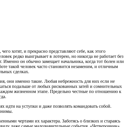
его хотят, и прекрасно представляют себе, как этого
ловек редко выигрывает в лотерею, но никогда не работает без
г. Именно он обычно замещает начальника, когда тот болен или
боте такой человек часто становится незаменим, и отличным
льных сделках.
ия, они именно такие. Любая небрежность для них если не
ержаться подальше от любых рискованных затей и сомнительных
 каждом жизненном этапе. Предельно честные по отношению к
да.
ях идти на уступки и даже позволять командовать собой.
лнимы.
енными чертами их характера. Заботясь о близких и стараясь
з виду даже самые малозначительные события. «Четверочник»