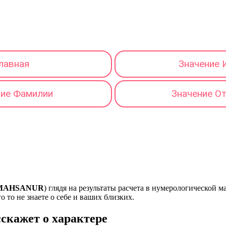
лавная
Значение 
ние Фамилии
Значение О
MAHSANUR
) глядя на результаты расчета в нумерологической 
о то не знаете о себе и ваших близких.
кажет о характере