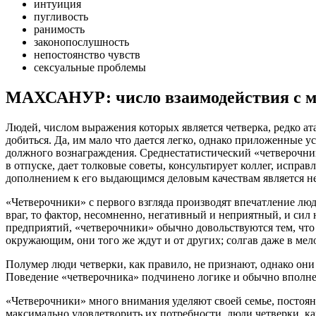
интуиция
пугливость
ранимость
законопослушность
непостоянство чувств
сексуальные проблемы
МАХСАНУР: число взаимодействия с м
Людей, числом выражения которых является четверка, редко ата
добиться. Да, им мало что дается легко, однако приложенные у
должного вознаграждения. Среднестатистический «четверочник»
в отпуске, дает толковые советы, консультирует коллег, испра
дополнением к его выдающимся деловым качествам является н
«Четверочники» с первого взгляда производят впечатление люд
враг, то фактор, несомненно, негативный и неприятный, и сил
предприятий, «четверочники» обычно довольствуются тем, чт
окружающим, они того же ждут и от других; солгав даже в мел
Полумер люди четверки, как правило, не признают, однако они
Поведение «четверочника» подчинено логике и обычно вполне
«Четверочники» много внимания уделяют своей семье, постоянс
максимально удовлетворить их потребности, люди четверки, ка