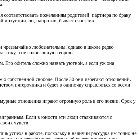
я.
я соответствовать пожеланиям родителей, партнера по браку
й интуиции, он, напротив, бывает счастлив.
и чрезвычайно любознательны, однако в школе редко
актику, а не голословную теорию.
. Его обитель сложно назвать уютной, а если уж она
м о собственной свободе. После 30 они избегают отношений,
нством пятерочника и будет в одиночку справляться со всеми
. Амурные отношения играют огромную роль в его жизни. Срок у
наигранным. Если в юности эти люди сталкиваются с
 своих чувств.
чь успеха в работе, поскольку в наличии рассудка им точно не
вокатскую деятельность, связи с общественностью или