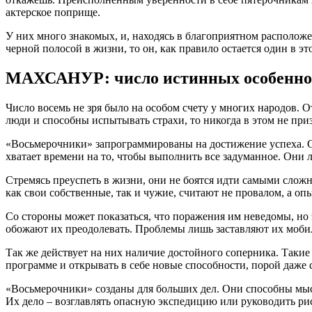
актерское поприще.
У них много знакомых, и, находясь в благоприятном расположе
черной полосой в жизни, то он, как правило остается один в э
МАХСАНУР: число истинных особеннос
Число восемь не зря было на особом счету у многих народов. 
люди и способны испытывать страхи, то никогда в этом не при
«Восьмерочники» запрограммированы на достижение успеха. Сло
хватает времени на то, чтобы выполнить все задуманное. Они 
Стремясь преуспеть в жизни, они не боятся идти самыми слож
как свои собственные, так и чужие, считают не провалом, а оп
Со стороны может показаться, что поражения им неведомы, но 
обожают их преодолевать. Проблемы лишь заставляют их мобили
Так же действует на них наличие достойного соперника. Таки
программе и открывать в себе новые способности, порой даже 
«Восьмерочники» созданы для больших дел. Они способны мысл
Их дело – возглавлять опасную экспедицию или руководить р