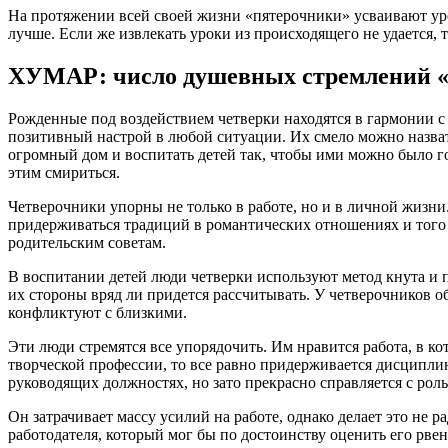
На протяжении всей своей жизни «пятерочники» усваивают ур
лучше. Если же извлекать уроки из происходящего не удается,
ХУМАР: число душевных стремлений «
Рожденные под воздействием четверки находятся в гармонии с
позитивный настрой в любой ситуации. Их смело можно назват
огромный дом и воспитать детей так, чтобы ими можно было го
этим смириться.
Четверочники упорны не только в работе, но и в личной жизн
придерживаться традиций в романтических отношениях и того 
родительским советам.
В воспитании детей люди четверки используют метод кнута и п
их стороны вряд ли придется рассчитывать. У четверочников об
конфликтуют с близкими.
Эти люди стремятся все упорядочить. Им нравится работа, в к
творческой профессии, то все равно придерживается дисциплин
руководящих должностях, но зато прекрасно справляется с рол
Он затрачивает массу усилий на работе, однако делает это не р
работодателя, который мог бы по достоинству оценить его рвен