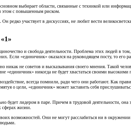
в основном выбирает области, связанные с техникой или информ
и этом с повышенным риском.
 Он редко участвует в дискуссиях, не любит вести великосветск
 «1»
иночество и свобода деятельности. Проблема этих людей в том,
их. Если «единичник» оказался на руководящем посту, то его р
но никак не советов и высказывания своего мнения. Такой чел
ине «единичник» никогда не будет хвастаться своими высокими п
оздействие, всегда помнили, ради чего они работают. Как правил
амятуя о цели, «единичник» может заставить себя прислушивать
но будет лидером в паре. Причем в трудовой деятельности, она з
 сферах жизни.
воих возможностей. Они не могут расслабиться ни в окружении 
людьми.