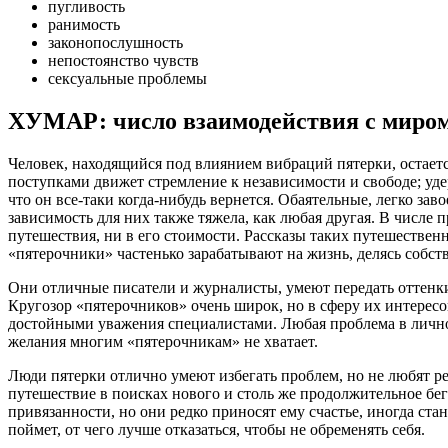
пугливость
ранимость
законопослушность
непостоянство чувств
сексуальные проблемы
ХУМАР: число взаимодействия с миром
Человек, находящийся под влиянием вибраций пятерки, остаетс
поступками движет стремление к независимости и свободе; уде
что он все-таки когда-нибудь вернется. Обаятельные, легко з
зависимость для них также тяжела, как любая другая. В числе 
путешествия, ни в его стоимости. Рассказы таких путешестве
«пятерочники» частенько зарабатывают на жизнь, делясь собс
Они отличные писатели и журналисты, умеют передать оттенки 
Кругозор «пятерочников» очень широк, но в сферу их интересо
достойными уважения специалистами. Любая проблема в личной
желания многим «пятерочникам» не хватает.
Люди пятерки отлично умеют избегать проблем, но не любят р
путешествие в поисках нового и столь же продолжительное бег
привязанности, но они редко приносят ему счастье, иногда ста
поймет, от чего лучше отказаться, чтобы не обременять себя.