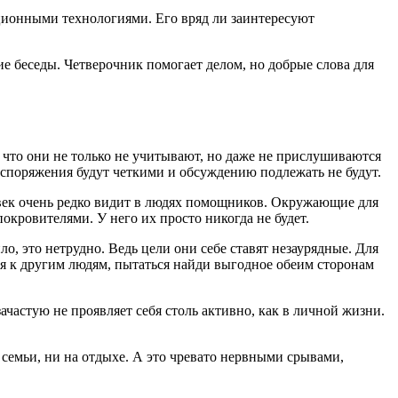
ационными технологиями. Его вряд ли заинтересуют
ие беседы. Четверочник помогает делом, но добрые слова для
 что они не только не учитывают, но даже не прислушиваются
аспоряжения будут четкими и обсуждению подлежать не будут.
овек очень редко видит в людях помощников. Окружающие для
окровителями. У него их просто никогда не будет.
о, это нетрудно. Ведь цели они себе ставят незаурядные. Для
ся к другим людям, пытаться найди выгодное обеим сторонам
ачастую не проявляет себя столь активно, как в личной жизни.
семьи, ни на отдыхе. А это чревато нервными срывами,