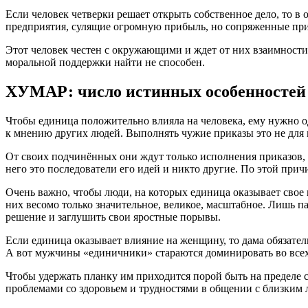
Если человек четверки решает открыть собственное дело, то 
предприятия, сулящие огромную прибыль, но сопряженные пр
Этот человек честен с окружающими и ждет от них взаимности.
моральной поддержки найти не способен.
ХУМАР: число истинных особенностей
Чтобы единица положительно влияла на человека, ему нужно од
к мнению других людей. Выполнять чужие приказы это не для н
От своих подчинённых они ждут только исполнения приказов, 
него это последователи его идей и никто другие. По этой прич
Очень важно, чтобы люди, на которых единица оказывает свое в
них весомо только значительное, великое, масштабное. Лишь п
решение и заглушить свои яростные порывы.
Если единица оказывает влияние на женщину, то дама обязатель
А вот мужчины «единичники» стараются доминировать во всех
Чтобы удержать планку им приходится порой быть на пределе с
проблемами со здоровьем и трудностями в общении с близким 