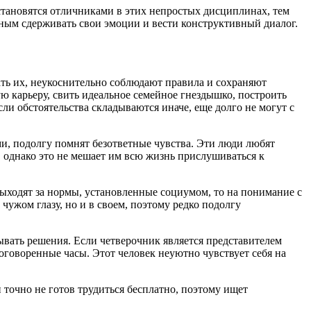
тановятся отличниками в этих непростых дисциплинах, тем
бным сдерживать свои эмоции и вести конструктивный диалог.
ть их, неукоснительно соблюдают правила и сохраняют
 карьеру, свить идеальное семейное гнездышко, построить
ли обстоятельства складываются иначе, еще долго не могут с
ми, подолгу помнят безответные чувства. Эти люди любят
 однако это не мешает им всю жизнь прислушиваться к
выходят за нормы, установленные социумом, то на понимание с
чужом глазу, но и в своем, поэтому редко подолгу
ывать решения. Если четверочник является представителем
оговоренные часы. Этот человек неуютно чувствует себя на
н точно не готов трудиться бесплатно, поэтому ищет