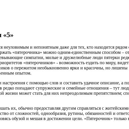
 «5»
я неуловимым и непонятным даже для тех, кто находится рядом с
ржать «пятерочника» можно одним-единственным способом – отпу
авоевывающие симпатии, милые и дружелюбные люди пятерки редк
приоритетов «пятерочников» - возможность ездить по миру, виде
нников о пережитом необыкновенно ярки и красочны, но лишены
твенным опытом.
настроения с помощью слов и составить удачное описание, а пот
в редко попадают супружеские и семейные отношения – тут люди
 жизни может стать для них непреодолимым препятствием; спос
ешать их, обычно предоставляя другим справляться с житейским
ство от сложностей, однообразия, рутины, обязанностей и отве
новясь обузой и мешая в достижении цели. «Пятерочник» только в