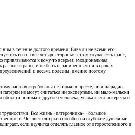
 ним в течение долгого времени. Едва ли не всеми его
стить его на все четыре стороны: в этом случае есть шанс,
о привязываются к кому-то всерьез; эмоциональная
ть разные страны, и не быть ограниченным ни в сроках
 преувеличений и весьма полезны; именно поэтому
ому часто востребованы не только в прессе, но и на радио.
 пятерки не могут считаться ни экспертами, ни мало-мальски
обности понимать другого человека, уважать его интересы и
и трудностями. Вся жизнь «пятерочника» - большое
тственности. Человек пятерки способен на глубокие душевные
ыиграет, если научится отделять главное от второстепенного и