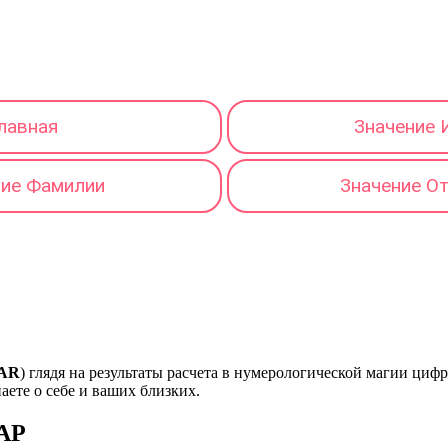
лавная
Значение 
ние Фамилии
Значение О
AR
) глядя на результаты расчета в нумерологической магии циф
наете о себе и ваших близких.
МАР