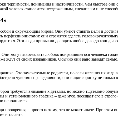
оки терпимости, понимания и настойчивости. Чем быстрее они с
 такой человек становится несдержанным, гневливым и не спосо
4»
 собой и окружающим миром. Они умеют ставить цели и достига
ь перфекционистами: они стремятся сделать головокружительную
рдиться. Эти люди привыкли доводить любое дело до конца, а ес
и. Они могут завоевывать любовь понравившегося человека года
же ждут от своих избранников. Обычно они рано заводят семью,
ряника. Это замечательные родители, но если желания их чада 
острено чувство справедливости, они видят соринку не только в 
оторой требуется внимание к деталям, но можно тщательно обдум
ы и установленного графика – даже муза посещает его в строго 
ью исполнителя.
ади поощрения, а просто потому, что не может иначе. При этом о
ие и таланты.