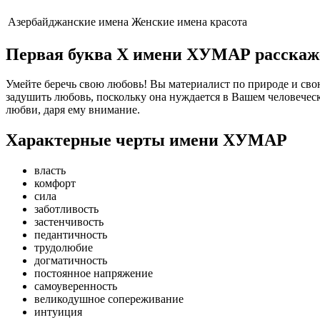
Азербайджанские имена
Женские имена
красота
Первая буква Х имени ХУМАР расскаже
Умейте беречь свою любовь! Вы материалист по природе и сво
задушить любовь, поскольку она нуждается в Вашем человеческо
любви, даря ему внимание.
Характерные черты имени ХУМАР
власть
комфорт
сила
заботливость
застенчивость
педантичность
трудолюбие
догматичность
постоянное напряжение
самоуверенность
великодушное сопереживание
интуиция