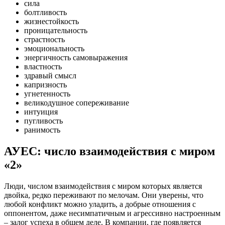
сила
болтливость
жизнестойкость
проницательность
страстность
эмоциональность
энергичность самовыражения
властность
здравый смысл
капризность
угнетенность
великодушное сопереживание
интуиция
пугливость
ранимость
АУЕС: число взаимодействия с миром
«2»
Люди, числом взаимодействия с миром которых является
двойка, редко переживают по мелочам. Они уверены, что
любой конфликт можно уладить, а добрые отношения с
оппонентом, даже несимпатичным и агрессивно настроенным
– залог успеха в общем деле. В компании, где появляется