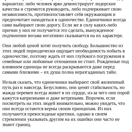
вариантах: либо человек ярко демонстрирует лидерские
качества и стремится руководить, либо подчеркивает свою
независимость, противопоставляет себя окружающим и
предпочитает находиться в одиночестве. Единичники всегда
сами выбирают свою дорогу. Если же в силу каких-либо
причин у них не получается это сделать, вынужденное
подчинение весьма негативно сказывается на их характере.
Они любой ценой хотят получить свободу. Большинство из
этих людей периодически ощущает необходимость побыть в
одиночестве, поэтому ждать от них глубокого погружения в
семейные или любовные отношения не стоит. Рожденные под
влиянием единицы не всегда раскрываются даже перед
самыми близкими – их душа полна неразгаданных тайн.
Нельзя сказать, что единичники выбирают свой жизненный
путь раз и навсегда. Безусловно, они ценят стабильность, но
жажда перемен всегда живет в их сердце, из-за чего они порой
кажутся капризными и даже ветреными. Впрочем, если
посмотреть на этих людей внимательно, можно увидеть, что
они всегда остаются верны своим принципам. Из них
получаются превосходные критики, однако в своем
стремлении указывать другим на их ошибки они часто не
знают границ.