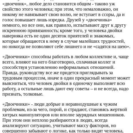
«двоечник», любое дело становится общим - таково уж
свойство этого человека; при этом, что немаловажно, он
никому не навязывает свою волю, не вступает в ссоры, да и
голос повышает лишь изредка. Друзей у «двоечника»
немного, но все они, как правило, испытывают друг к другу
искреннюю привязанность; кроме того, у человека двойки
наверняка есть не один десяток приятелей и знакомых,
которые обращаются к нему в случае малейших трудностей,
но никогда не позволяют себе лишнего и не «садятся на шею».
«Двоечники» способны работать в любом коллективе и, чаще
всего, влияют на него благотворно, сплачивая коллег и
способствуя установлению неформальных отношений.
Правда, руководству все же придется приглядывать за
трудовым процессом, иначе в один прекрасный момент может
выясниться, что человек двойки в одиночку выполняет всю
работу, а остальные лишь дают ему советы – и не всегда, надо
признать, толковые.
«Двоечники» - люди добрые и неравнодушные к чужим
проблемам, из-за чего, порой, и страдают, становясь жертвой
хитрых манипуляторов или вполне заурядных мошенников.
При этом они неплохо разбираются в людях, всегда
анализируют ситуацию, учитывают массу факторов, но
совершенно забывают о логике, как только видят человека,