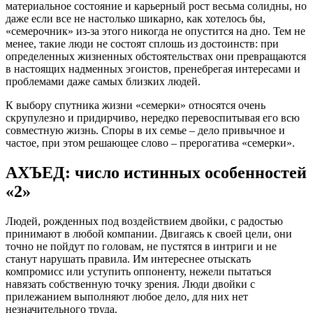
материальное состояние и карьерный рост весьма солидны, но
даже если все не настолько шикарно, как хотелось бы,
«семерочник» из-за этого никогда не опустится на дно. Тем не
менее, такие люди не состоят сплошь из достоинств: при
определенных жизненных обстоятельствах они превращаются
в настоящих надменных эгоистов, пренебрегая интересами и
проблемами даже самых близких людей.
К выбору спутника жизни «семерки» относятся очень
скрупулезно и придирчиво, нередко перевоспитывая его всю
совместную жизнь. Споры в их семье – дело привычное и
частое, при этом решающее слово – прерогатива «семерки».
АХЪЕД: число истинных особенностей
«2»
Людей, рожденных под воздействием двойки, с радостью
принимают в любой компании. Двигаясь к своей цели, они
точно не пойдут по головам, не пустятся в интриги и не
станут нарушать правила. Им интереснее отыскать
компромисс или уступить оппоненту, нежели пытаться
навязать собственную точку зрения. Люди двойки с
прилежанием выполняют любое дело, для них нет
незначительного труда.