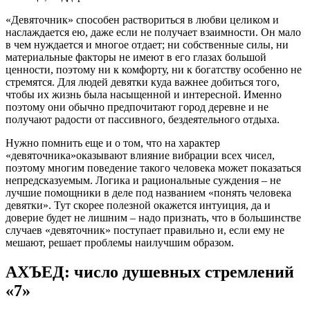
«Девяточник» способен раствориться в любви целиком и
наслаждается ею, даже если не получает взаимности. Он мало
в чем нуждается и многое отдает; ни собственные силы, ни
материальные факторы не имеют в его глазах большой
ценности, поэтому ни к комфорту, ни к богатству особенно не
стремятся. Для людей девятки куда важнее добиться того,
чтобы их жизнь была насыщенной и интересной. Именно
поэтому они обычно предпочитают город деревне и не
получают радости от пассивного, бездеятельного отдыха.
Нужно помнить еще и о том, что на характер
«девяточника»оказывают влияние вибрации всех чисел,
поэтому многим поведение такого человека может показаться
непредсказуемым. Логика и рациональные суждения – не
лучшие помощники в деле под названием «понять человека
девятки». Тут скорее полезной окажется интуиция, да и
доверие будет не лишним – надо признать, что в большинстве
случаев «девяточник» поступает правильно и, если ему не
мешают, решает проблемы наилучшим образом.
АХЪЕД: число душевных стремлений
«7»