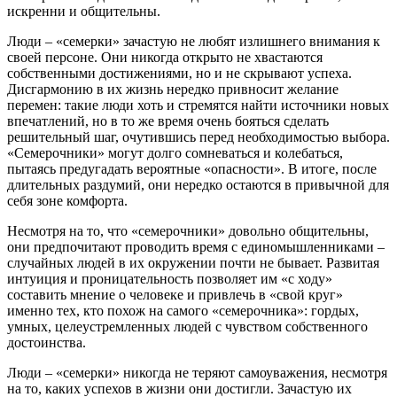
искренни и общительны.
Люди – «семерки» зачастую не любят излишнего внимания к
своей персоне. Они никогда открыто не хвастаются
собственными достижениями, но и не скрывают успеха.
Дисгармонию в их жизнь нередко привносит желание
перемен: такие люди хоть и стремятся найти источники новых
впечатлений, но в то же время очень бояться сделать
решительный шаг, очутившись перед необходимостью выбора.
«Семерочники» могут долго сомневаться и колебаться,
пытаясь предугадать вероятные «опасности». В итоге, после
длительных раздумий, они нередко остаются в привычной для
себя зоне комфорта.
Несмотря на то, что «семерочники» довольно общительны,
они предпочитают проводить время с единомышленниками –
случайных людей в их окружении почти не бывает. Развитая
интуиция и проницательность позволяет им «с ходу»
составить мнение о человеке и привлечь в «свой круг»
именно тех, кто похож на самого «семерочника»: гордых,
умных, целеустремленных людей с чувством собственного
достоинства.
Люди – «семерки» никогда не теряют самоуважения, несмотря
на то, каких успехов в жизни они достигли. Зачастую их