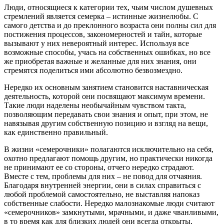
Люди, относящиеся к категории тех, чьим числом душевных
стремлений является семерка – истинные жизнелюбы. С
самого детства и до преклонного возраста они полны сил для
постижения процессов, закономерностей и тайн, которые
вызывают у них невероятный интерес. Используя все
возможные способы, учась на собственных ошибках, но все
же приобретая важные и желанные для них знания, они
стремятся поделиться ими абсолютно безвозмездно.
Нередко их основным занятием становится наставническая
деятельность, которой они посвящают максимум времени.
Такие люди наделены необычайным чувством такта,
позволяющим передавать свои знания и опыт, при этом, не
навязывая другим собственную позицию и взгляд на вещи,
как единственно правильный.
В жизни «семерочники» полагаются исключительно на себя,
охотно предлагают помощь другим, но практически никогда
не принимают ее со стороны, отчего нередко страдают.
Вместе с тем, проблемы для них – не повод для отчаяния.
Благодаря внутренней энергии, они в силах справиться с
любой проблемой самостоятельно, не выставляя напоказ
собственные слабости. Нередко малознакомые люди считают
«семерочников» замкнутыми, мрачными, и даже чванливыми,
в то время как для близких людей они всегда открыты,