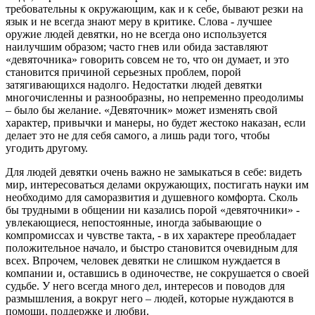
требовательны к окружающим, как и к себе, бывают резки на
язык и не всегда знают меру в критике. Слова - лучшее
оружие людей девятки, но не всегда оно используется
наилучшим образом; часто гнев или обида заставляют
«девяточника» говорить совсем не то, что он думает, и это
становится причиной серьезных проблем, порой
затягивающихся надолго. Недостатки людей девятки
многочисленны и разнообразны, но непременно преодолимы
– было бы желание. «Девяточник» может изменять свой
характер, привычки и манеры, но будет жестоко наказан, если
делает это не для себя самого, а лишь ради того, чтобы
угодить другому.
Для людей девятки очень важно не замыкаться в себе: видеть
мир, интересоваться делами окружающих, постигать науки им
необходимо для саморазвития и душевного комфорта. Сколь
бы трудными в общении ни казались порой «девяточники» -
увлекающиеся, непостоянные, иногда забывающие о
компромиссах и чувстве такта, - в их характере преобладает
положительное начало, и быстро становится очевидным для
всех. Впрочем, человек девятки не слишком нуждается в
компании и, оставшись в одиночестве, не сокрушается о своей
судьбе. У него всегда много дел, интересов и поводов для
размышления, а вокруг него – людей, которые нуждаются в
помощи, поддержке и любви.