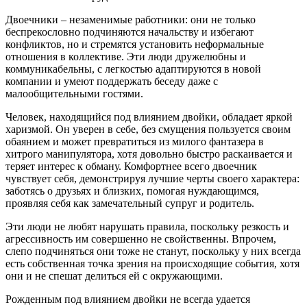
Двоечники – незаменимые работники: они не только
беспрекословно подчиняются начальству и избегают
конфликтов, но и стремятся установить неформальные
отношения в коллективе. Эти люди дружелюбны и
коммуникабельны, с легкостью адаптируются в новой
компании и умеют поддержать беседу даже с
малообщительными гостями.
Человек, находящийся под влиянием двойки, обладает яркой
харизмой. Он уверен в себе, без смущения пользуется своим
обаянием и может превратиться из милого фантазера в
хитрого манипулятора, хотя довольно быстро раскаивается и
теряет интерес к обману. Комфортнее всего двоечник
чувствует себя, демонстрируя лучшие черты своего характера:
заботясь о друзьях и близких, помогая нуждающимся,
проявляя себя как замечательный супруг и родитель.
Эти люди не любят нарушать правила, поскольку резкость и
агрессивность им совершенно не свойственны. Впрочем,
слепо подчиняться они тоже не станут, поскольку у них всегда
есть собственная точка зрения на происходящие события, хотя
они и не спешат делиться ей с окружающими.
Рожденным под влиянием двойки не всегда удается