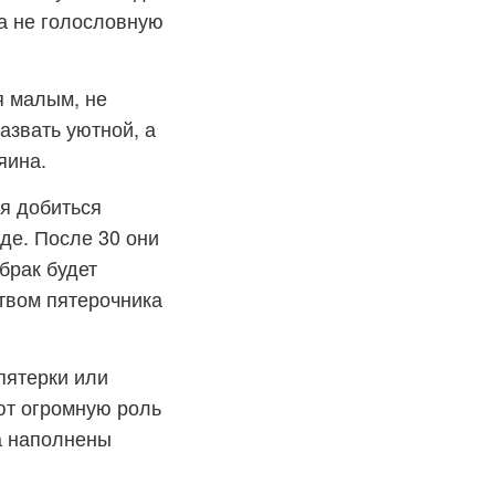
 а не голословную
я малым, не
азвать уютной, а
яина.
я добиться
де. После 30 они
брак будет
ством пятерочника
 пятерки или
ют огромную роль
да наполнены