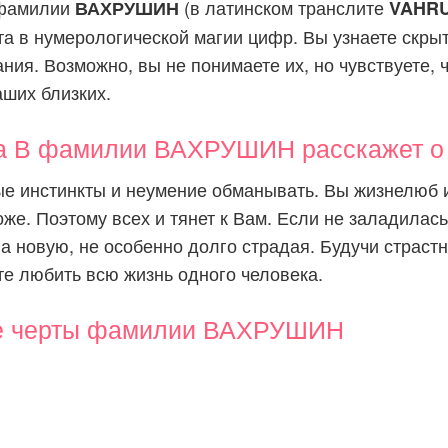
 фамилии
(в латинском транслите
ВАХРУШИН
VAHRU
та в нумерологической магии цифр. Вы узнаете скры
ия. Возможно, вы не понимаете их, но чувствуете, ч
аших близких.
а В фамилии ВАХРУШИН расскажет о 
 инстинкты и неумение обманывать. Вы жизнелюб и
оже. Поэтому всех и тянет к Вам. Если не заладилась
а новую, не особенно долго страдая. Будучи страст
те любить всю жизнь одного человека.
е черты фамилии ВАХРУШИН