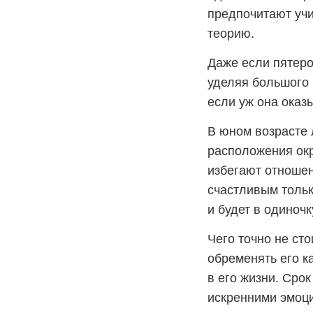
предпочитают учи
теорию.
Даже если пятеро
уделяя большого 
если уж она оказ
В юном возрасте 
расположения окр
избегают отношен
счастливым тольк
и будет в одиноч
Чего точно не сто
обременять его к
в его жизни. Срок
искренними эмоц