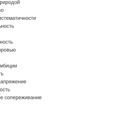
природой
во
истематичности
ьность
ность
доровью
амбиции
ть
напряжение
ость
е сопереживание