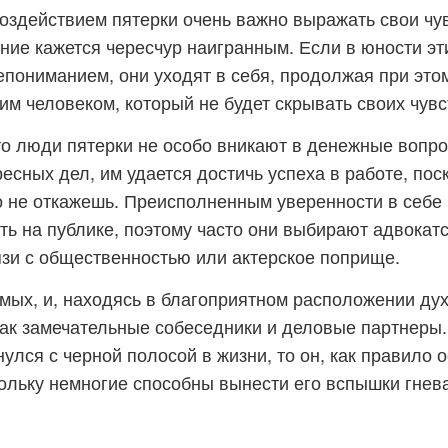
здействием пятерки очень важно выражать свои чувс
ние кажется чересчур наигранным. Если в юности э
епониманием, они уходят в себя, продолжая при это
им человеком, который не будет скрывать своих чувс
то люди пятерки не особо вникают в денежные вопр
есных дел, им удается достичь успеха в работе, пос
о не откажешь. Преисполненным уверенности в себе
ть на публике, поэтому часто они выбирают адвокат
язи с общественностью или актерское поприще.
омых, и, находясь в благоприятном расположении дух
ак замечательные собеседники и деловые партнеры.
улся с черной полосой в жизни, то он, как правило о
кольку немногие способны вынести его вспышки гнева