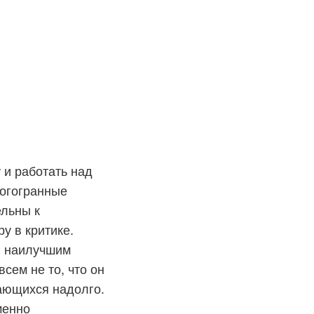
 и работать над
ногогранные
ельны к
у в критике.
я наилучшим
сем не то, что он
вающихся надолго.
менно