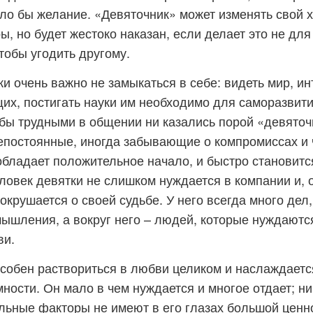
о бы желание. «Девяточник» может изменять свой х
, но будет жестоко наказан, если делает это не для
тобы угодить другому.
и очень важно не замыкаться в себе: видеть мир, и
х, постигать науки им необходимо для саморазвит
бы трудными в общении ни казались порой «девяточ
постоянные, иногда забывающие о компромиссах и чу
обладает положительное начало, и быстро становит
еловек девятки не слишком нуждается в компании и, 
окрушается о своей судьбе. У него всегда много дел
ышления, а вокруг него – людей, которые нуждаютс
ви.
собен раствориться в любви целиком и наслаждаетс
мности. Он мало в чем нуждается и многое отдает; н
льные факторы не имеют в его глазах большой ценно