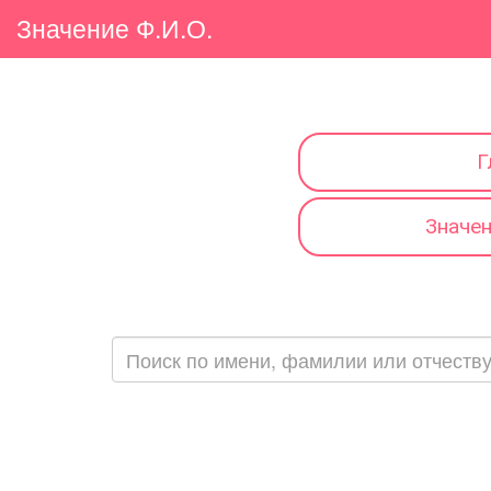
Значение Ф.И.О.
Г
Значе