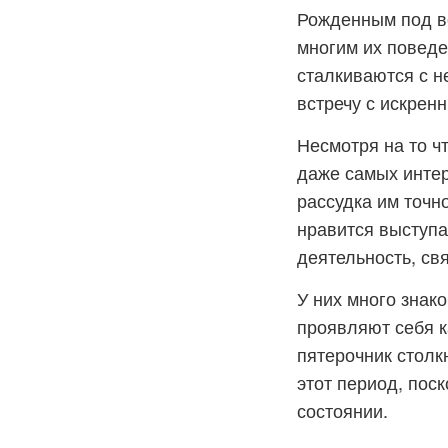
Рожденным под во
многим их поведе
сталкиваются с н
встречу с искренн
Несмотря на то ч
даже самых интер
рассудка им точн
нравится выступа
деятельность, св
У них много знак
проявляют себя к
пятерочник столкн
этот период, пос
состоянии.