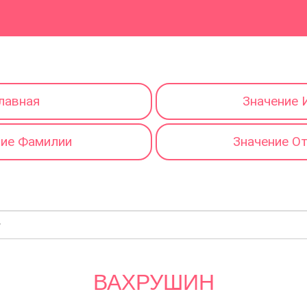
лавная
Значение 
ние Фамилии
Значение О
ВАХРУШИН