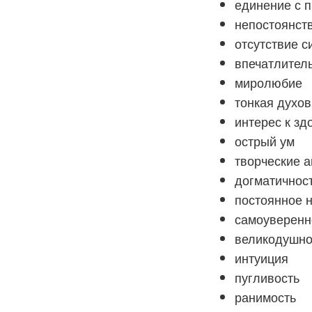
единение с 
непостоянст
отсутствие с
впечатлител
миролюбие
тонкая духов
интерес к з
острый ум
творческие 
догматичнос
постоянное 
самоуверенн
великодушно
интуиция
пугливость
ранимость