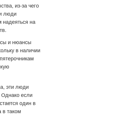
тва, из-за чего
ти люди
м надеяться на
тв.
осы и нюансы
кольку в наличии
 пятерочникам
скую
а, эти люди
 Однако если
стается один в
 в таком