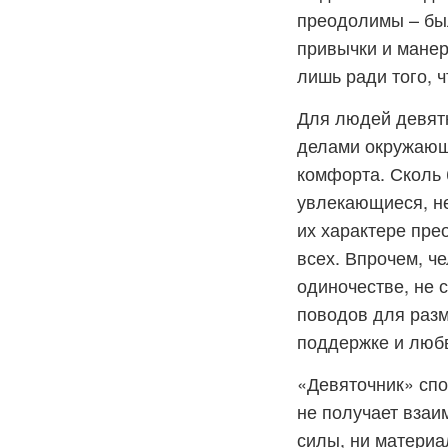
преодолимы – был
привычки и манеры
лишь ради того, ч
Для людей девятк
делами окружающи
комфорта. Сколь 
увлекающиеся, не
их характере пре
всех. Впрочем, ч
одиночестве, не с
поводов для разм
поддержке и люб
«Девяточник» спо
не получает взаи
силы, ни материа