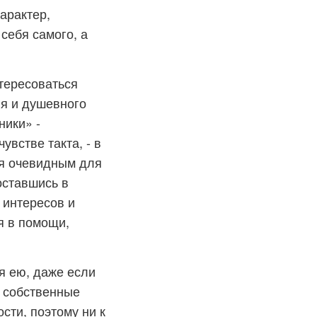
арактер,
 себя самого, а
нтересоваться
ия и душевного
ники» -
встве такта, - в
ся очевидным для
оставшись в
, интересов и
я в помощи,
я ею, даже если
и собственные
сти, поэтому ни к