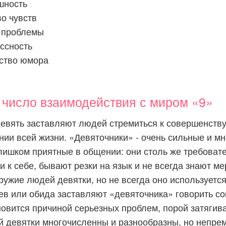
шность
о чувств
 проблемы
ссность
вство юмора
исло взаимодействия с миром «9»
евять заставляют людей стремиться к совершенству
нии всей жизни. «Девяточники» - очень сильные и м
лишком приятные в общении: они столь же требоват
 к себе, бывают резки на язык и не всегда знают мер
ружие людей девятки, но не всегда оно используетс
нев или обида заставляют «девяточника» говорить сов
ановится причиной серьезных проблем, порой затяги
й девятки многочисленны и разнообразны, но непре