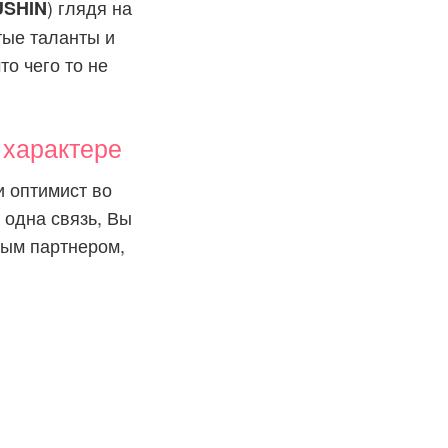
) глядя на
SHIN
тые таланты и
то чего то не
характере
 оптимист во
 одна связь, Вы
ным партнером,