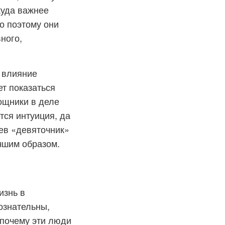
куда важнее
о поэтому они
ного,
т влияние
ет показаться
ощники в деле
тся интуиция, да
аев «девяточник»
чшим образом.
изнь в
ознательны,
 почему эти люди