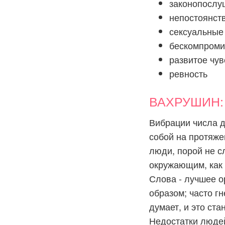
законопослу
непостоянств
сексуальные
бескомпроми
развитое чу
ревность
ВАХРУШИН: ч
Вибрации числа д
собой на протяже
люди, порой не с
окружающим, как и
Слова - лучшее о
образом; часто г
думает, и это ст
Недостатки люде