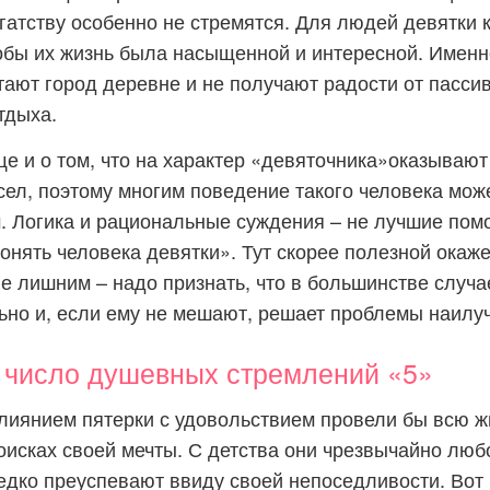
огатству особенно не стремятся. Для людей девятки 
тобы их жизнь была насыщенной и интересной. Именн
ают город деревне и не получают радости от пассив
тдыха.
е и о том, что на характер «девяточника»оказываю
сел, поэтому многим поведение такого человека мож
 Логика и рациональные суждения – не лучшие пом
онять человека девятки». Тут скорее полезной окаже
не лишним – надо признать, что в большинстве случ
ьно и, если ему не мешают, решает проблемы наилу
число душевных стремлений «5»
иянием пятерки с удовольствием провели бы всю ж
оисках своей мечты. С детства они чрезвычайно люб
едко преуспевают ввиду своей непоседливости. Вот