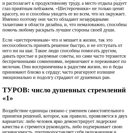
и располагает к продуктивному труду, а место отдыха радует
глаз приятным пейзажем. «Шестерочники» не только ценят
красоту, но и способны увидеть ее во всем, что их окружает.
Именно поэтому они часто обладают незаурядными
талантами в области дизайна, и, что немаловажно, способны
помочь любому раскрыть лучшие стороны своей души.
Если «шестерочникам» что и мешает в жизни, так это
неспособность принять решение быстро, и не отступать от
него ни на шаг. Такие люди способны помогать другим,
давать простые и разумные советы, но сами часто терзаются
беспричинными сомнениями, нервничают и переживают по
мелочам. Они восприимчивы к радостям жизни, но и беды
принимают близко к сердцу; часто реагируют излишне
эмоционально и подолгу страдают от душевных ран.
ТУРОВ: число душевных стремлений
«1»
Воздействие единицы связано с умением самостоятельного
принятия решений, которое, как правило, проявляется в двух
вариантах: либо человек ярко демонстрирует лидерские
качества и стремится руководить, либо подчеркивает свою
независимость, противопоставляет себя окружающим и