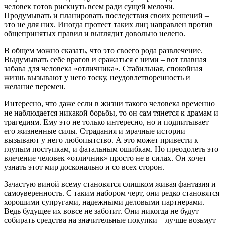
человек готов рискнуть всем ради сущей мелочи.
Продумывать и планировать последствия своих решений –
это не для них. Иногда протест таких лиц направлен против
общепринятых правил и выглядит довольно нелепо.
В общем можно сказать, что это своего рода развлечение.
Выдумывать себе врагов и сражаться с ними – вот главная
забава для человека «отличника». Стабильная, спокойная
жизнь вызывают у него тоску, неудовлетворенность и
желание перемен.
Интересно, что даже если в жизни такого человека временно
не наблюдается никакой борьбы, то он сам тянется к драмам и
трагедиям. Ему это не только интересно, но и подпитывает
его жизненные силы. Страдания и мрачные истории
вызывают у него любопытство. А это может привести к
глупым поступкам, и фатальным ошибкам. Но преодолеть это
влечение человек «отличник» просто не в силах. Он хочет
узнать этот мир досконально и со всех сторон.
Зачастую виной всему становятся слишком живая фантазия и
самоуверенность. С таким набором черт, они редко становятся
хорошими супругами, надежными деловыми партнерами.
Ведь будущее их вовсе не заботит. Они никогда не будут
собирать средства на значительные покупки – лучше возьмут