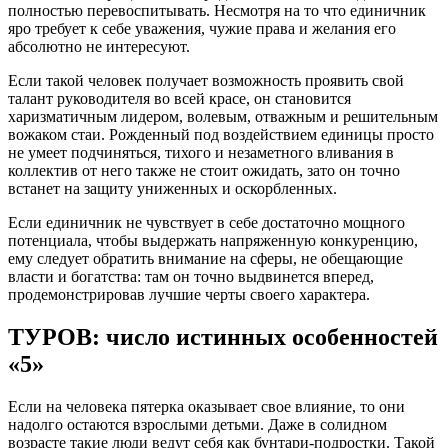
полностью перевоспитывать. Несмотря на то что единичник
яро требует к себе уважения, чужие права и желания его
абсолютно не интересуют.
Если такой человек получает возможность проявить свой
талант руководителя во всей красе, он становится
харизматичным лидером, волевым, отважным и решительным
вожаком стаи. Рожденный под воздействием единицы просто
не умеет подчиняться, тихого и незаметного вливания в
коллектив от него также не стоит ожидать, зато он точно
встанет на защиту униженных и оскорбленных.
Если единичник не чувствует в себе достаточно мощного
потенциала, чтобы выдержать напряженную конкуренцию,
ему следует обратить внимание на сферы, не обещающие
власти и богатства: там он точно выдвинется вперед,
продемонстрировав лучшие черты своего характера.
ТУРОВ: число истинных особенностей
«5»
Если на человека пятерка оказывает свое влияние, то они
надолго остаются взрослыми детьми. Даже в солидном
возрасте такие люди ведут себя как бунтари-подростки. Такой