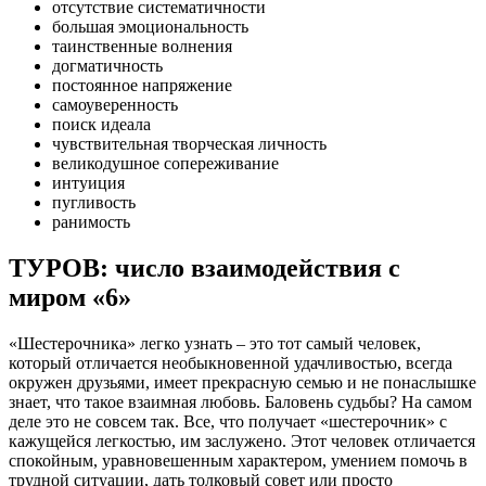
отсутствие систематичности
большая эмоциональность
таинственные волнения
догматичность
постоянное напряжение
самоуверенность
поиск идеала
чувствительная творческая личность
великодушное сопереживание
интуиция
пугливость
ранимость
ТУРОВ: число взаимодействия с
миром «6»
«Шестерочника» легко узнать – это тот самый человек,
который отличается необыкновенной удачливостью, всегда
окружен друзьями, имеет прекрасную семью и не понаслышке
знает, что такое взаимная любовь. Баловень судьбы? На самом
деле это не совсем так. Все, что получает «шестерочник» с
кажущейся легкостью, им заслужено. Этот человек отличается
спокойным, уравновешенным характером, умением помочь в
трудной ситуации, дать толковый совет или просто