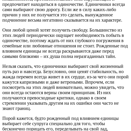
предпочитает находиться в одиночестве. Единичники всегда
сами выбирают свою дорогу. Если же в силу каких-либо
причин у них не получается это сделать, вынужденное
подчинение весьма негативно сказывается на их характере.
Они любой ценой хотят получить свободу. Большинство из
этих людей периодически ощущает необходимость побыть в
одиночестве, поэтому ждать от них глубокого погружения в
семейные или любовные отношения не стоит. Рожденные под
влиянием единицы не всегда раскрываются даже перед
самыми близкими – их душа полна неразгаданных тайн.
Нельзя сказать, что единичники выбирают свой жизненный
путь раз и навсегда. Безусловно, они ценят стабильность, но
жажда перемен всегда живет в их сердце, из-за чего они порой
кажутся капризными и даже ветреными. Впрочем, если
посмотреть на этих людей внимательно, можно увидеть, что
они всегда остаются верны своим принципам. Из них
получаются превосходные критики, однако в своем
стремлении указывать другим на их ошибки они часто не
знают границ.
Порой кажется, будто рожденный под влиянием единицы
выбирает себе супруга специально для того, чтобы
бесконечно порицать его, переделывать на свой лад,