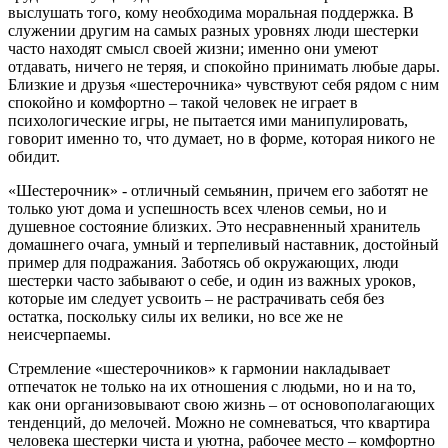
выслушать того, кому необходима моральная поддержка. В
служении другим на самых разных уровнях люди шестерки
часто находят смысл своей жизни; именно они умеют
отдавать, ничего не теряя, и спокойно принимать любые дары.
Близкие и друзья «шестерочника» чувствуют себя рядом с ним
спокойно и комфортно – такой человек не играет в
психологические игры, не пытается ими манипулировать,
говорит именно то, что думает, но в форме, которая никого не
обидит.
«Шестерочник» - отличный семьянин, причем его заботят не
только уют дома и успешность всех членов семьи, но и
душевное состояние близких. Это несравненный хранитель
домашнего очага, умный и терпеливый наставник, достойный
пример для подражания. Заботясь об окружающих, люди
шестерки часто забывают о себе, и один из важных уроков,
которые им следует усвоить – не растрачивать себя без
остатка, поскольку силы их велики, но все же не
неисчерпаемы.
Стремление «шестерочников» к гармонии накладывает
отпечаток не только на их отношения с людьми, но и на то,
как они организовывают свою жизнь – от основополагающих
тенденций, до мелочей. Можно не сомневаться, что квартира
человека шестерки чиста и уютна, рабочее место – комфортно