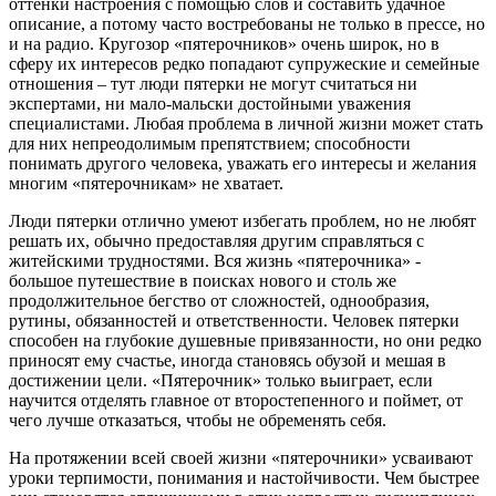
оттенки настроения с помощью слов и составить удачное
описание, а потому часто востребованы не только в прессе, но
и на радио. Кругозор «пятерочников» очень широк, но в
сферу их интересов редко попадают супружеские и семейные
отношения – тут люди пятерки не могут считаться ни
экспертами, ни мало-мальски достойными уважения
специалистами. Любая проблема в личной жизни может стать
для них непреодолимым препятствием; способности
понимать другого человека, уважать его интересы и желания
многим «пятерочникам» не хватает.
Люди пятерки отлично умеют избегать проблем, но не любят
решать их, обычно предоставляя другим справляться с
житейскими трудностями. Вся жизнь «пятерочника» -
большое путешествие в поисках нового и столь же
продолжительное бегство от сложностей, однообразия,
рутины, обязанностей и ответственности. Человек пятерки
способен на глубокие душевные привязанности, но они редко
приносят ему счастье, иногда становясь обузой и мешая в
достижении цели. «Пятерочник» только выиграет, если
научится отделять главное от второстепенного и поймет, от
чего лучше отказаться, чтобы не обременять себя.
На протяжении всей своей жизни «пятерочники» усваивают
уроки терпимости, понимания и настойчивости. Чем быстрее