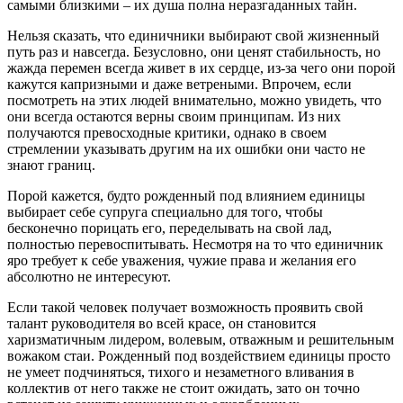
самыми близкими – их душа полна неразгаданных тайн.
Нельзя сказать, что единичники выбирают свой жизненный
путь раз и навсегда. Безусловно, они ценят стабильность, но
жажда перемен всегда живет в их сердце, из-за чего они порой
кажутся капризными и даже ветреными. Впрочем, если
посмотреть на этих людей внимательно, можно увидеть, что
они всегда остаются верны своим принципам. Из них
получаются превосходные критики, однако в своем
стремлении указывать другим на их ошибки они часто не
знают границ.
Порой кажется, будто рожденный под влиянием единицы
выбирает себе супруга специально для того, чтобы
бесконечно порицать его, переделывать на свой лад,
полностью перевоспитывать. Несмотря на то что единичник
яро требует к себе уважения, чужие права и желания его
абсолютно не интересуют.
Если такой человек получает возможность проявить свой
талант руководителя во всей красе, он становится
харизматичным лидером, волевым, отважным и решительным
вожаком стаи. Рожденный под воздействием единицы просто
не умеет подчиняться, тихого и незаметного вливания в
коллектив от него также не стоит ожидать, зато он точно