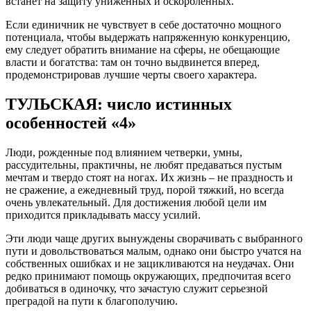
встанет на защиту униженных и оскорбленных.
Если единичник не чувствует в себе достаточно мощного
потенциала, чтобы выдержать напряженную конкуренцию,
ему следует обратить внимание на сферы, не обещающие
власти и богатства: там он точно выдвинется вперед,
продемонстрировав лучшие черты своего характера.
ТУЛЬСКАЯ: число истинных
особенностей «4»
Люди, рожденные под влиянием четверки, умны,
рассудительны, практичны, не любят предаваться пустым
мечтам и твердо стоят на ногах. Их жизнь – не праздность и
не сражение, а ежедневный труд, порой тяжкий, но всегда
очень увлекательный. Для достижения любой цели им
приходится прикладывать массу усилий.
Эти люди чаще других вынуждены сворачивать с выбранного
пути и довольствоваться малым, однако они быстро учатся на
собственных ошибках и не зацикливаются на неудачах. Они
редко принимают помощь окружающих, предпочитая всего
добиваться в одиночку, что зачастую служит серьезной
преградой на пути к благополучию.