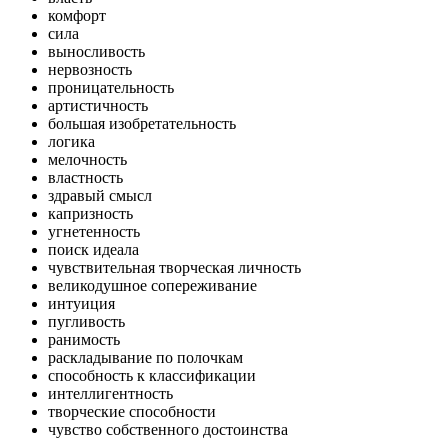
комфорт
сила
выносливость
нервозность
проницательность
артистичность
большая изобретательность
логика
мелочность
властность
здравый смысл
капризность
угнетенность
поиск идеала
чувствительная творческая личность
великодушное сопереживание
интуиция
пугливость
ранимость
раскладывание по полочкам
способность к классификации
интеллигентность
творческие способности
чувство собственного достоинства