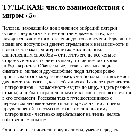
ТУЛЬСКАЯ: число взаимодействия с
миром «5»
Человек, находящийся под влиянием вибраций пятерки,
остается неуловимым и непонятным даже для тех, кто
находится рядом с ним в течение долгого времени. Едва ли не
всеми его поступками движет стремление к независимости и
свободе; удержать «пятерочника» можно одним-
единственным способом – отпустить его на все четыре
стороны: в этом случае есть шанс, что он все-таки когда-
нибудь вернется. Обаятельные, легко завоевывающие
симпатии, милые и дружелюбные люди пятерки редко
привязываются к кому-то всерьез; эмоциональная зависимость
для них также тяжела, как любая другая. В числе приоритетов
«пятерочников» - возможность ездить по миру, видеть разные
страны, и не быть ограниченным ни в сроках путешествия, ни
в его стоимости. Рассказы таких путешественников о
пережитом необыкновенно ярки и красочны, но лишены
преувеличений и весьма полезны; именно поэтому
«пятерочники» частенько зарабатывают на жизнь, делясь
собственным опытом.
Они отличные писатели и журналисты, умеют передать