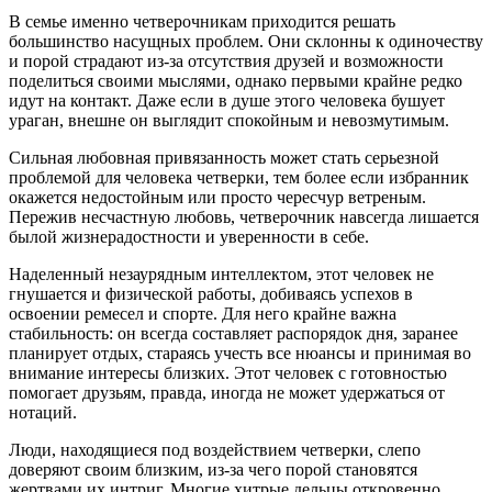
В семье именно четверочникам приходится решать
большинство насущных проблем. Они склонны к одиночеству
и порой страдают из-за отсутствия друзей и возможности
поделиться своими мыслями, однако первыми крайне редко
идут на контакт. Даже если в душе этого человека бушует
ураган, внешне он выглядит спокойным и невозмутимым.
Сильная любовная привязанность может стать серьезной
проблемой для человека четверки, тем более если избранник
окажется недостойным или просто чересчур ветреным.
Пережив несчастную любовь, четверочник навсегда лишается
былой жизнерадостности и уверенности в себе.
Наделенный незаурядным интеллектом, этот человек не
гнушается и физической работы, добиваясь успехов в
освоении ремесел и спорте. Для него крайне важна
стабильность: он всегда составляет распорядок дня, заранее
планирует отдых, стараясь учесть все нюансы и принимая во
внимание интересы близких. Этот человек с готовностью
помогает друзьям, правда, иногда не может удержаться от
нотаций.
Люди, находящиеся под воздействием четверки, слепо
доверяют своим близким, из-за чего порой становятся
жертвами их интриг. Многие хитрые дельцы откровенно