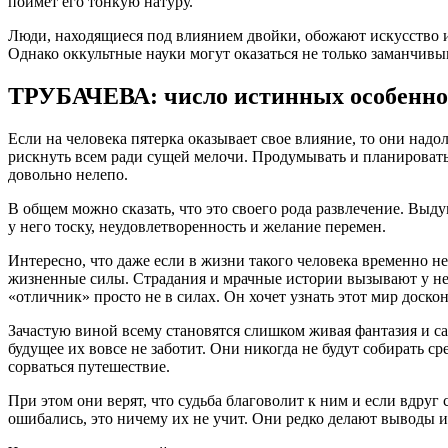
поймет его тонкую натуру.
Люди, находящиеся под влиянием двойки, обожают искусство и
Однако оккультные науки могут оказаться не только заманчивы
ТРУБАЧЕВА: число истинных особенно
Если на человека пятерка оказывает свое влияние, то они надо
рискнуть всем ради сущей мелочи. Продумывать и планировать
довольно нелепо.
В общем можно сказать, что это своего рода развлечение. Выду
у него тоску, неудовлетворенность и желание перемен.
Интересно, что даже если в жизни такого человека временно не
жизненные силы. Страдания и мрачные истории вызывают у нег
«отличник» просто не в силах. Он хочет узнать этот мир доскон
Зачастую виной всему становятся слишком живая фантазия и с
будущее их вовсе не заботит. Они никогда не будут собирать с
сорваться путешествие.
При этом они верят, что судьба благоволит к ним и если вдруг
ошибались, это ничему их не учит. Они редко делают выводы и