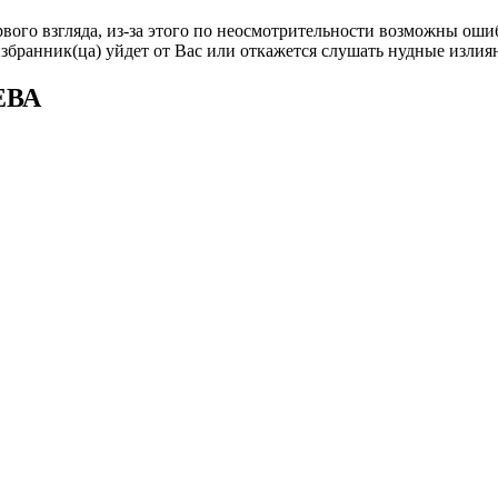
рвого взгляда, из-за этого по неосмотрительности возможны оши
избранник(ца) уйдет от Вас или откажется слушать нудные изли
ЕВА