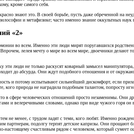
ому, кроме самого себя.
расно знают это. В своей борьбе, пусть даже обреченной на не
илософии и метафизике; часто именно знание оккультных наук п
ий «2»
рмонии во всем. Именно эти люди мирят поругавшихся родствен
Впрочем, лелея мечту о мире во всем мире, двоечники делают т
ку эти люди не только раскусят коварный замысел манипулятора,
оходит до абсурда. Они ждут подобного отношения и от окружаю
ность и потому испытывают сильнейший дискомфорт, если прихо
 те, кого природа не наградила подобным талантом, попросту и
 зато в сфере человеческих отношений просто незаменимы. Они
ми и велеречивыми словами, однако при виде чужого горя он все
тем не менее, с трудом ладят с теми, кого любят. Именно рожд
 партнерам, подолгу терпят детские капризы. Они прощают близ
о-настоящему счастливым рядом с человеком, который сумеет оц