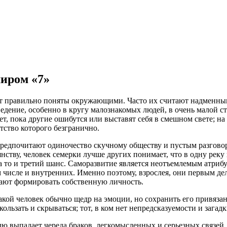
иром «7»
ют правильно поняты окружающими. Часто их считают надменны
поведение, особенно в кругу малознакомых людей, в очень малой 
ет, пока другие ошибутся или выставят себя в смешном свете; на
тство которого безгранично.
редпочитают одиночество скучному обществу и пустым разговор
ству, человек семерки лучше других понимает, что в одну реку 
а то и третий шанс. Саморазвитие является неотъемлемым атрибу
м числе и внутренних. Именно поэтому, взрослея, они первым де
инают формировать собственную личность.
акой человек обычно щедр на эмоции, но сохранить его привязан
скользать и скрываться; тот, в ком нет непредсказуемости и зага
ю выпадает череда браков, легкомысленных и серьезных связей,