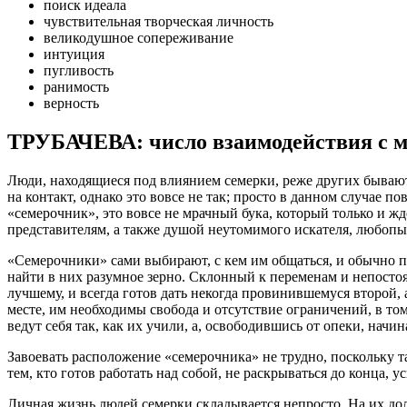
поиск идеала
чувствительная творческая личность
великодушное сопереживание
интуиция
пугливость
ранимость
верность
ТРУБАЧЕВА: число взаимодействия с м
Люди, находящиеся под влиянием семерки, реже других быва
на контакт, однако это вовсе не так; просто в данном случае 
«семерочник», это вовсе не мрачный бука, который только и жд
представителям, а также душой неутомимого искателя, любопы
«Семерочники» сами выбирают, с кем им общаться, и обычно п
найти в них разумное зерно. Склонный к переменам и непостоян
лучшему, и всегда готов дать некогда провинившемуся второй, 
месте, им необходимы свобода и отсутствие ограничений, в то
ведут себя так, как их учили, а, освободившись от опеки, нач
Завоевать расположение «семерочника» не трудно, поскольку т
тем, кто готов работать над собой, не раскрываться до конца, у
Личная жизнь людей семерки складывается непросто. На их дол