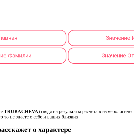
лавная
Значение 
ние Фамилии
Значение О
те
TRUBACHEVA
) глядя на результаты расчета в нумерологич
о то не знаете о себе и ваших близких.
сскажет о характере