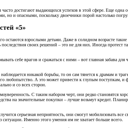
 часто достигают выдающихся успехов в этой сфере. Еще одна о
ми, но и опасными, поскольку двоечники порой настолько погру
стей «5»
лго остаются взрослыми детьми. Даже в солидном возрасте такие
 последствия своих решений – это не для них. Иногда протест 
мывать себе врагов и сражаться с ними – вот главная забава дл
 наблюдается никакой борьбы, то он сам тянется к драмам и траг
о любопытство. А это может привести к глупым поступкам, и ф
ально и со всех сторон.
амоуверенность. С таким набором черт, они редко становятся 
редства на значительные покупки – лучше возьмут кредит. Плани
 случится серьезная неприятность, они смогут мобилизовать все
з ситуации. Именно этого умения им не хватает больше всего.