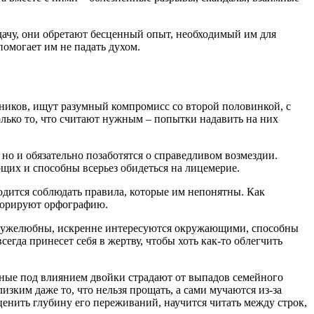
удачу, они обретают бесценный опыт, необходимый им для
омогает им не падать духом.
ников, ищут разумный компромисс со второй половинкой, с
олько то, что считают нужным – попытки надавить на них
 но и обязательно позаботятся о справедливом возмездии.
щих и способны всерьез обидеться на лицемерие.
дится соблюдать правила, которые им непонятны. Как
гнорируют орфографию.
 дружелюбны, искренне интересуются окружающими, способны
гда принесет себя в жертву, чтобы хоть как-то облегчить
енные под влиянием двойки страдают от выпадов семейного
ким даже то, что нельзя прощать, а сами мучаются из-за
енить глубину его переживаний, научится читать между строк,