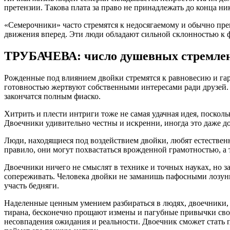
претензии. Такова плата за право не принадлежать до конца ник
«Семерочники» часто стремятся к недосягаемому и обычно прек
движения вперед. Эти люди обладают сильной склонностью к ф
ТРУБАЧЕВА: число душевных стремлен
Рожденные под влиянием двойки стремятся к равновесию и га
готовностью жертвуют собственными интересами ради друзей. 
закончатся полным фиаско.
Хитрить и плести интриги тоже не самая удачная идея, посколь
Двоечники удивительно честны и искренни, иногда это даже д
Люди, находящиеся под воздействием двойки, любят естествен
правило, они могут похвастаться врожденной грамотностью, а
Двоечники ничего не смыслят в технике и точных науках, но
сопереживать. Человека двойки не заманишь пафосными лозунга
участь бедняги.
Наделенные ценным умением разбираться в людях, двоечники, 
тирана, бесконечно прощают измены и пагубные привычки своим
несовпадения ожидания и реальности. Двоечник сможет стать п