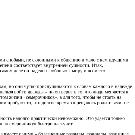
ми снобами, не склонными к общению и мало с кем идущими
степени соответствует внутренней сущности. Итак,
 самом деле он наделен любовью к миру и всем его
ам, но они чутко прислушиваются к словам каждого в надежде
нельзя войти дважды – но он верит в то, что люди меняются к
том жизни «семерочников», а для того, чтобы не стоять на
лом пробуют то, что долгое время запрещалось родителями, не
ность надолго практически невозможно. Это удается только
дки, «семерочнику» быстро наскучит.
 а вместе с ними – болезненные разрывы, скандалы, взаимные