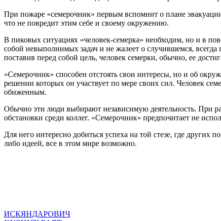
При пожаре «семерочник» первым вспомнит о плане эвакуации
что не повредит этим себе и своему окружению.
В пиковых ситуациях «человек-семерка» необходим, но и в по
собой невыполнимых задач и не жалеет о случившемся, всегда п
поставив перед собой цель, человек семерки, обычно, ее дости
«Семерочник» способен отстоять свои интересы, но и об окру
решении которых он участвует по мере своих сил. Человек сем
обиженным.
Обычно эти люди выбирают независимую деятельность. При раб
обстановки среди коллег. «Семерочник» предпочитает не испо
Для него интересно добиться успеха на той стезе, где других п
либо идеей, все в этом мире возможно.
ИСКЯНДАРОВИЧ