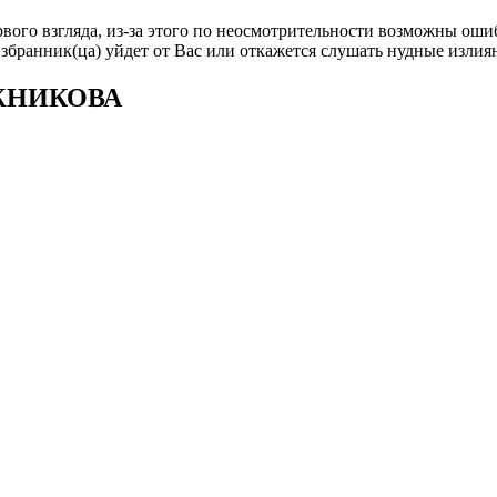
рвого взгляда, из-за этого по неосмотрительности возможны оши
избранник(ца) уйдет от Вас или откажется слушать нудные изли
ЕЖНИКОВА