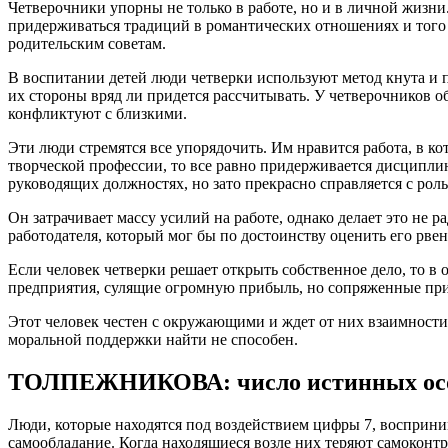
Четверочники упорны не только в работе, но и в личной жизн
придерживаться традиций в романтических отношениях и того 
родительским советам.
В воспитании детей люди четверки используют метод кнута и п
их стороны вряд ли придется рассчитывать. У четверочников об
конфликтуют с близкими.
Эти люди стремятся все упорядочить. Им нравится работа, в к
творческой профессии, то все равно придерживается дисциплин
руководящих должностях, но зато прекрасно справляется с рол
Он затрачивает массу усилий на работе, однако делает это не р
работодателя, который мог бы по достоинству оценить его рвен
Если человек четверки решает открыть собственное дело, то 
предприятия, сулящие огромную прибыль, но сопряженные пр
Этот человек честен с окружающими и ждет от них взаимности.
моральной поддержки найти не способен.
ТОЛПЕЖНИКОВА: число истинных осо
Люди, которые находятся под воздействием цифры 7, восприн
самообладание. Когда находящиеся возле них теряют самоконтр