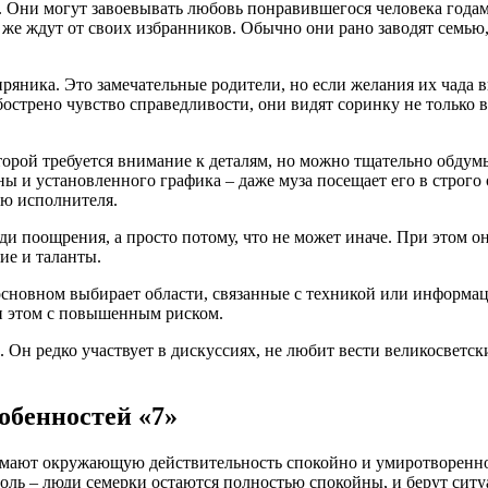
и. Они могут завоевывать любовь понравившегося человека года
же ждут от своих избранников. Обычно они рано заводят семью,
ряника. Это замечательные родители, но если желания их чада 
острено чувство справедливости, они видят соринку не только в 
оторой требуется внимание к деталям, но можно тщательно обдум
ы и установленного графика – даже муза посещает его в строго 
ью исполнителя.
ади поощрения, а просто потому, что не может иначе. При этом о
ие и таланты.
в основном выбирает области, связанные с техникой или информ
и этом с повышенным риском.
 Он редко участвует в дискуссиях, не любит вести великосветск
бенностей «7»
имают окружающую действительность спокойно и умиротворенно.
оль – люди семерки остаются полностью спокойны, и берут ситу