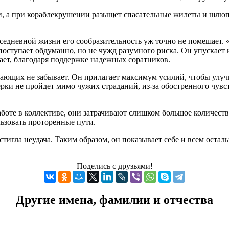
, а при кораблекрушении разыщет спасательные жилеты и шлюпк
вседневной жизни его сообразительность уж точно не помешает.
оступает обдуманно, но не чужд разумного риска. Он упускает и
гает, благодаря поддержке надежных соратников.
жающих не забывает. Он прилагает максимум усилий, чтобы улуч
ерки не пройдет мимо чужих страданий, из-за обостренного чув
оте в коллективе, они затрачивают слишком большое количеств
льзовать проторенные пути.
остигла неудача. Таким образом, он показывает себе и всем осталь
Поделись с друзьями!
Другие имена, фамилии и отчества