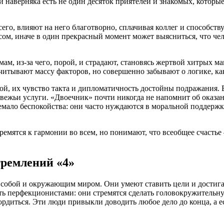
и наверняка есть не один десяток приятелей и знакомых, которы
сего, влияют на него благотворно, сплачивая коллег и способс
сом, иначе в один прекрасный момент может выясниться, что че
м, из-за чего, порой, и страдают, становясь жертвой хитрых 
читывают массу факторов, но совершенно забывают о логике, ка
й, их чувство такта и дипломатичность достойны подражания. В
едвежьи услуги. «Двоечник» почти никогда не напомнит об оказа
мало беспокойства: они часто нуждаются в моральной поддержке,
емятся к гармонии во всем, но понимают, что всеобщее счастье –
емлений «4»
 собой и окружающим миром. Они умеют ставить цели и достига
ь перфекционистами: они стремятся сделать головокружительную
рдиться. Эти люди привыкли доводить любое дело до конца, а ес