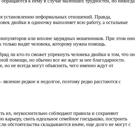
е обращаются к нему в случае малейших трудностей, но никогда
твуя установлению неформальных отношений. Правда,
ловек двойки в одиночку выполняет всю работу, а остальные
манипуляторов или вполне заурядных мошенников. При этом они
к только видят человека, которому нужна помощь.
ряд ли кто-то сможет упрекнуть человека двойки в том, что он
нной помощи, но обычно все же ждет за нее благодарности.
 но не всегда могут объяснить, чего именно ждут от
 явление редкое и недолгое, поэтому редко расстаются с
ть их, неукоснительно соблюдают правила и сохраняют
 карьеру, свить идеальное семейное гнездышко, построить
ли обстоятельства складываются иначе, еще долго не могут с