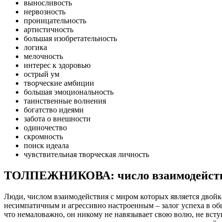
выносливость
нервозность
проницательность
артистичность
большая изобретательность
логика
мелочность
интерес к здоровью
острый ум
творческие амбиции
большая эмоциональность
таинственные волнения
богатство идеями
забота о внешности
одиночество
скромность
поиск идеала
чувствительная творческая личность
ТОЛПЕЖНИКОВА: число взаимодействи
Люди, числом взаимодействия с миром которых является двойк
несимпатичным и агрессивно настроенным – залог успеха в обще
что немаловажно, он никому не навязывает свою волю, не вступ