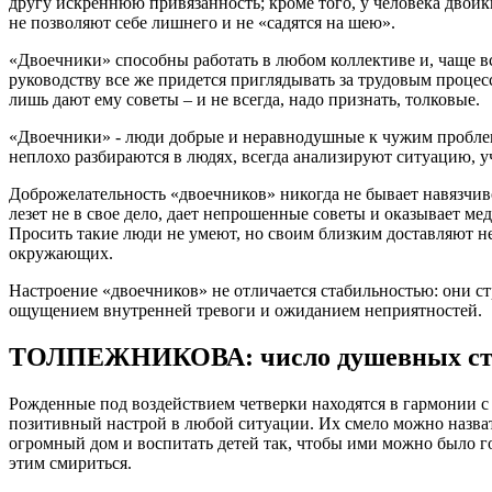
другу искреннюю привязанность; кроме того, у человека двойк
не позволяют себе лишнего и не «садятся на шею».
«Двоечники» способны работать в любом коллективе и, чаще в
руководству все же придется приглядывать за трудовым процес
лишь дают ему советы – и не всегда, надо признать, толковые.
«Двоечники» - люди добрые и неравнодушные к чужим проблема
неплохо разбираются в людях, всегда анализируют ситуацию, у
Доброжелательность «двоечников» никогда не бывает навязчиво
лезет не в свое дело, дает непрошенные советы и оказывает м
Просить такие люди не умеют, но своим близким доставляют не
окружающих.
Настроение «двоечников» не отличается стабильностью: они стр
ощущением внутренней тревоги и ожиданием неприятностей.
ТОЛПЕЖНИКОВА: число душевных стр
Рожденные под воздействием четверки находятся в гармонии с
позитивный настрой в любой ситуации. Их смело можно назват
огромный дом и воспитать детей так, чтобы ими можно было го
этим смириться.