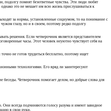
ми, подолгу помнят безответные чувства. Эти люди любят
 однако это не мешает им всю жизнь прислушиваться к
выходят за нормы, установленные социумом, то на понимание с
чужом глазу, но и в своем, поэтому редко подолгу
ывать решения. Если четверочник является представителем
оговоренные часы. Этот человек неуютно чувствует себя на
н точно не готов трудиться бесплатно, поэтому ищет
ационными технологиями. Его вряд ли заинтересуют
ие беседы. Четверочник помогает делом, но добрые слова для
 Они всегда подчиняются голосу разума и имеют завидное
ацию в свои руки.