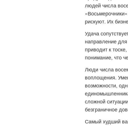
людей числа восе
«Восьмерочники» 
рискуют. Их бизн
Удача сопутствуе
направление для
приводит к тоске,
понимание, что ч
Люди числа восем
воплощения. Умен
возможности, одн
единомышленникам
сложной ситуации
безграничное дов
Самый худший вар