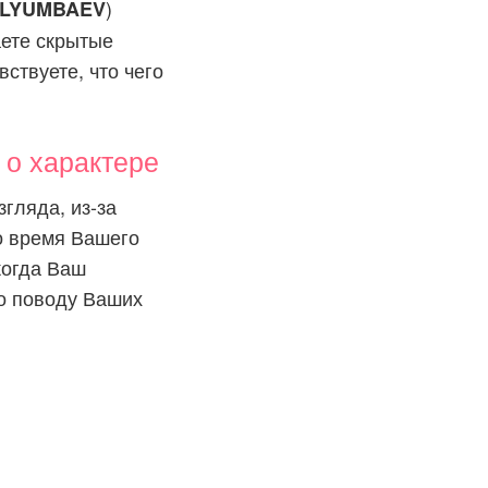
)
LYUMBAEV
аете скрытые
ствуете, что чего
о характере
гляда, из-за
о время Вашего
когда Ваш
по поводу Ваших