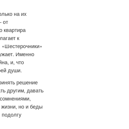
лько на их
– от
о квартира
лагает к
. «Шестерочники»
ружает. Именно
на, и, что
ей души.
принять решение
ать другим, давать
 сомнениями,
жизни, но и беды
и подолгу