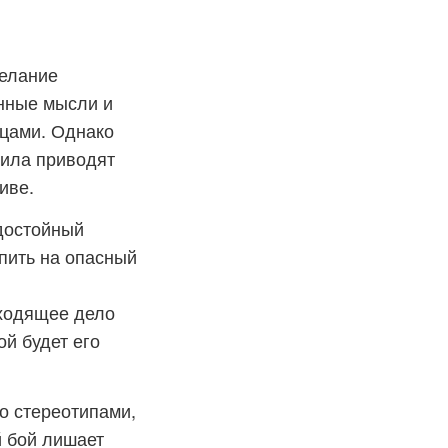
желание
енные мысли и
нцами. Однако
вила приводят
иве.
достойный
упить на опасный
дходящее дело
ой будет его
со стереотипами,
 бой лишает