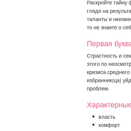
Раскройте тайну
глядя на результ
таланты и неизве
то не знаете о се
Первая бук
Страстность и се
этого по неосмот
кризиса среднего
избранник(ца) уй
проблем.
Характерны
власть
комфорт