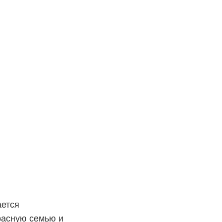
ается
расную семью и