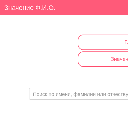
Значение Ф.И.О.
Г
Значе