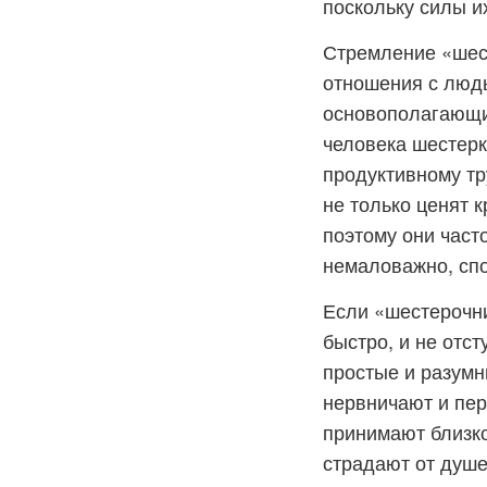
поскольку силы и
Стремление «шест
отношения с людь
основополагающих
человека шестерк
продуктивному тр
не только ценят к
поэтому они част
немаловажно, сп
Если «шестерочни
быстро, и не отст
простые и разумн
нервничают и пер
принимают близко
страдают от душе