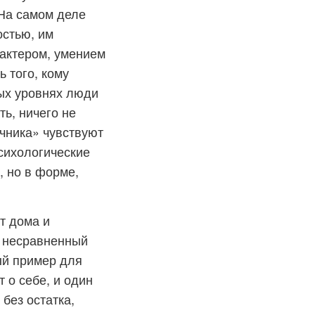
 На самом деле
остью, им
рактером, умением
 того, кому
ых уровнях люди
ь, ничего не
чника» чувствуют
психологические
, но в форме,
т дома и
о несравненный
ый пример для
 о себе, и один
 без остатка,