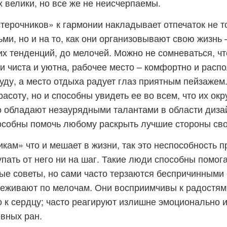
х велики, но все же не неисчерпаемы.
ерочников» к гармонии накладывает отпечаток не то
ми, но и на то, как они организовывают свою жизнь 
 тенденций, до мелочей. Можно не сомневаться, чт
и чиста и уютна, рабочее место – комфортно и распо
уду, а место отдыха радует глаз приятным пейзажем
расоту, но и способны увидеть ее во всем, что их ок
о обладают незаурядными талантами в области дизай
особны помочь любому раскрыть лучшие стороны сво
кам» что и мешает в жизни, так это неспособность 
упать от него ни на шаг. Такие люди способны помог
ые советы, но сами часто терзаются беспричинными
еживают по мелочам. Они восприимчивы к радостям 
 к сердцу; часто реагируют излишне эмоционально 
вных ран.