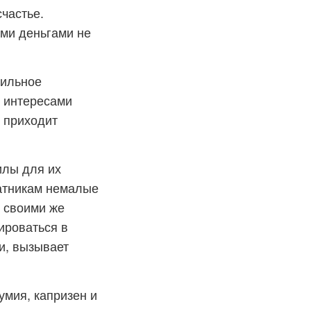
счастье.
ми деньгами не
вильное
 интересами
о приходит
илы для их
ратникам немалые
 своими же
ироваться в
и, вызывает
мия, капризен и