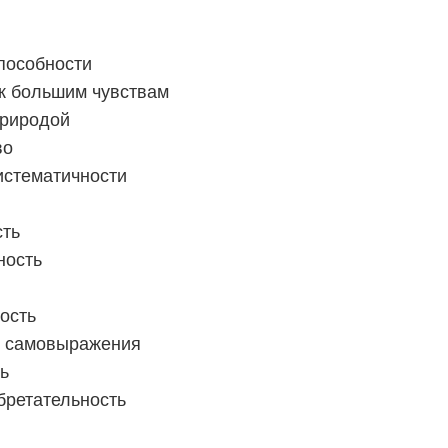
пособности
 к большим чувствам
природой
во
истематичности
сть
ность
ость
ь самовыражения
ь
бретательность