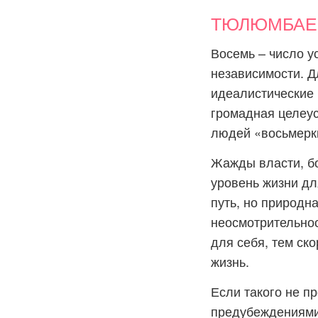
ТЮЛЮМБАЕВ:
Восемь – число 
независимости. Д
идеалистические 
громадная целеус
людей «восьмерки
Жажды власти, бо
уровень жизни дл
путь, но природн
неосмотрительнос
для себя, тем ско
жизнь.
Если такого не п
предубеждениями