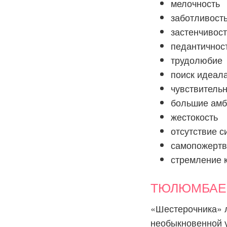
мелочность
заботливост
застенчивост
педантичнос
трудолюбие
поиск идеал
чувствительн
большие амб
жестокость
отсутствие с
самопожертв
стремление к
ТЮЛЮМБАЕВ:
«Шестерочника» л
необыкновенной у