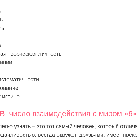
ь
ь
ть
а
ая творческая личность
иции
истематичности
ование
 истине
 число взаимодействия с миром «6»
егко узнать – это тот самый человек, который отлич
дачливостью, всегда окружен друзьями, имеет прек