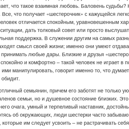
ает, что такое взаимная любовь. Баловень судьбы?
. Все, что получает «шестерочник» с кажущейся легк
человек отличается спокойным, уравновешенным ха
 ситуации, дать толковый совет или просто выслушать
льная поддержка. В служении другим на самых разн
аходят смысл своей жизни; именно они умеют отдават
о принимать любые дары. Близкие и друзья «шестеро
 спокойно и комфортно – такой человек не играет в 
я ими манипулировать, говорит именно то, что думает
 обидит.
отличный семьянин, причем его заботят не только ую
членов семьи, но и душевное состояние близких. Эт
его очага, умный и терпеливый наставник, достойн
тясь об окружающих, люди шестерки часто забывают
 которые им следует усвоить – не растрачивать себя