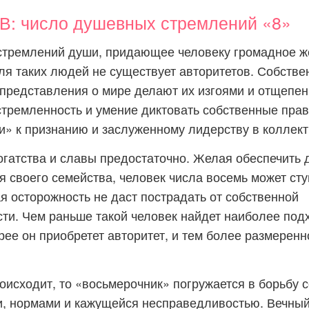
 число душевных стремлений «8»
устремлений души, придающее человеку громадное 
ля таких людей не существует авторитетов. Собств
представления о мире делают их изгоями и отщепе
тремленность и умение диктовать собственные пра
» к признанию и заслуженному лидерству в коллект
гатства и славы предостаточно. Желая обеспечить 
я своего семейства, человек числа восемь может ст
ая осторожность не даст пострадать от собственной
ти. Чем раньше такой человек найдет наиболее по
рее он приобретет авторитет, и тем более размеренн
роисходит, то «восьмерочник» погружается в борьбу 
, нормами и кажущейся несправедливостью. Вечный