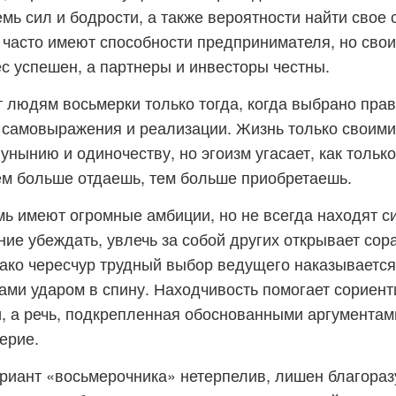
мь сил и бодрости, а также вероятности найти свое 
часто имеют способности предпринимателя, но свои
ес успешен, а партнеры и инвесторы честны.
т людям восьмерки только тогда, когда выбрано пра
 самовыражения и реализации. Жизнь только своими
 унынию и одиночеству, но эгоизм угасает, как тольк
ем больше отдаешь, тем больше приобретаешь.
ь имеют огромные амбиции, но не всегда находят с
ие убеждать, увлечь за собой других открывает со
ако чересчур трудный выбор ведущего наказывается
и ударом в спину. Находчивость помогает сориент
, а речь, подкрепленная обоснованными аргументам
ерие.
иант «восьмерочника» нетерпелив, лишен благоразу