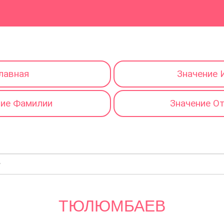
лавная
Значение 
ние Фамилии
Значение О
ТЮЛЮМБАЕВ