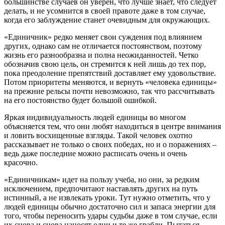
большинстве случаев он уверен, что лучше знает, что следует
делать, и не усомнится в своей правоте даже в том случае,
когда его заблуждение станет очевидным для окружающих.
«Единичник» редко меняет свои суждения под влиянием
других, однако сам не отличается постоянством, поэтому
жизнь его разнообразна и полна неожиданностей. Четко
обозначив свою цель, он стремится к ней лишь до тех пор,
пока преодоление препятствий доставляет ему удовольствие.
Потом приоритеты меняются, и вернуть «человека единицы»
на прежние рельсы почти невозможно, так что рассчитывать
на его постоянство будет большой ошибкой.
Яркая индивидуальность людей единицы во многом
объясняется тем, что они любят находиться в центре внимания
и ловить восхищенные взгляды. Такой человек охотно
рассказывает не только о своих победах, но и о поражениях –
ведь даже последние можно расписать очень и очень
красочно.
«Единичникам» идет на пользу учеба, но они, за редким
исключением, предпочитают наставлять других на путь
истинный, а не извлекать уроки. Тут нужно отметить, что у
людей единицы обычно достаточно сил и запаса энергии для
того, чтобы переносить удары судьбы даже в том случае, если
их снова и снова наносят одни и те же грабли. Пытаться