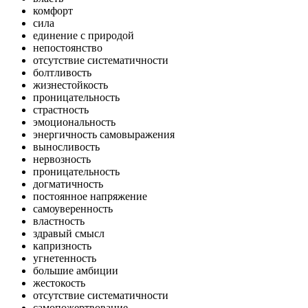
комфорт
сила
единение с природой
непостоянство
отсутствие систематичности
болтливость
жизнестойкость
проницательность
страстность
эмоциональность
энергичность самовыражения
выносливость
нервозность
проницательность
догматичность
постоянное напряжение
самоуверенность
властность
здравый смысл
капризность
угнетенность
большие амбиции
жестокость
отсутствие систематичности
самопожертвование