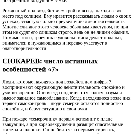
построенном воздушном замке.
Рожденный под воздействием тройки всегда находит свое
место под солнцем. Ему нравится рассказывать людям о своих
успехах, зачастую сильно преувеличивая действительность.
Многие считают этого человека обычным хвастуном, но при
этом не судят его слишком строго, ведь он не лишен обаяния.
Помимо этого, троечник с удовольствием делает подарки,
внимателен к нуждающимся и нередко участвует в
благотворительности.
СЮКАРЕВ: число истинных
особенностей «7»
Люди, которые находятся под воздействием цифры 7,
воспринимают окружающую действительность спокойно и
умиротворенно. Они всегда подчиняются голосу разума и
имеют завидное самообладание. Когда находящиеся возле них
теряют самоконтроль – люди семерки остаются полностью
спокойны, и берут ситуацию в свои руки.
При пожаре «семерочник» первым вспомнит о плане
эвакуации, а при кораблекрушении разыщет спасательные
жилеты и шлюпки. Он не боится экспериментировать,