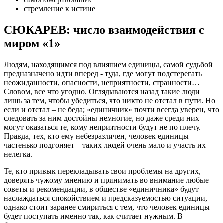
стремление к истине
СЮКАРЕВ: число взаимодействия с
миром «1»
Людям, находящимся под влиянием единицы, самой судьбой
предназначено идти вперед - туда, где могут подстерегать
неожиданности, опасности, неприятности, странности…
Словом, все что угодно. Оглядываются назад такие люди
лишь за тем, чтобы убедиться, что никто не отстал в пути. Но
если и отстал – не беда; «единичник» почти всегда уверен, что
следовать за ним достойны немногие, но даже среди них
могут оказаться те, кому неприятности будут не по плечу.
Правда, тех, кто ему небезразличен, человек единицы
частенько подгоняет – таких людей очень мало и участь их
нелегка.
Те, кто привык перекладывать свои проблемы на других,
доверять чужому мнению и принимать во внимание любые
советы и рекомендации, в обществе «единичника» будут
наслаждаться спокойствием и предсказуемостью ситуации,
однако стоит заранее смириться с тем, что человек единицы
будет поступать именно так, как считает нужным. В