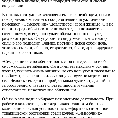
убедившись вначале, что не повредит этим себе и своему
окружению.
В пиковых ситуациях «человек-семерка» необходим, но и в
повседневной жизни его сообразительность уж точно не
помешает. «Семерочник» удовлетворен своей жизнью. Он не
ставит перед собой невыполнимых задач и не жалеет о
случившемся, всегда поступает обдуманно, но не чужд
разумного риска. Он упускает из виду мелочи, что иногда
сильно его подводит. Однако, поставив перед собой цель,
человек семерки, обычно, ее достигает, благодаря поддержке
надежных соратников.
«Семерочник» способен отстоять свои интересы, но и об
окружающих не забывает. Он прилагает максимум усилий,
чтобы улучшить жизнь близких, но его волнуют и глобальные
проблемы, в решении которых он участвует по мере своих
сил. Человек семерки не пройдет мимо чужих страданий, из-
за обостренного чувства справедливости и умения
сопереживать незаслуженно обиженным.
Обычно эти люди выбирают независимую деятельность. При
работе в коллективе, они затрачивают слишком большое
количество сил, для установления комфортной, спокойной,
товарищеской обстановки среди коллег. «Семерочник»
предпочитает не использовать проторенные пути.