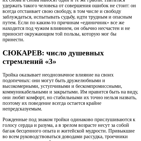
удержать такого человека от совершения ошибок не стоит: он
всегда отстаивает свою свободу, в том числе и свободу
заблуждаться, испытывать судьбу, идти трудным и опасным
путем. Если по каким-то причинам «единичник» все же
находится под чужим влиянием, он обычно несчастен и не
приносит окружающим той пользы, которую мог бы
принести.
СЮКАРЕВ: число душевных
стремлений «3»
Тройка оказывает неоднозначное влияние на своих
подопечных: они могут быть дружелюбными и
высокомерными, уступчивыми и бескомпромиссными,
коммуникабельными и закрытыми. Им нравится быть на виду,
они любят комфорт, но стабильными их точно нельзя назвать,
поэтому их поведение всегда остается крайне
непредсказуемым.
Рожденные под знаком тройки одинаково прислушиваются к
голосу сердца и разума, а в зрелом возрасте несут за собой
багаж бесценного опыта и житейской мудрости. Привыкшие
во всем руководствоваться доводами рассудка, троечники