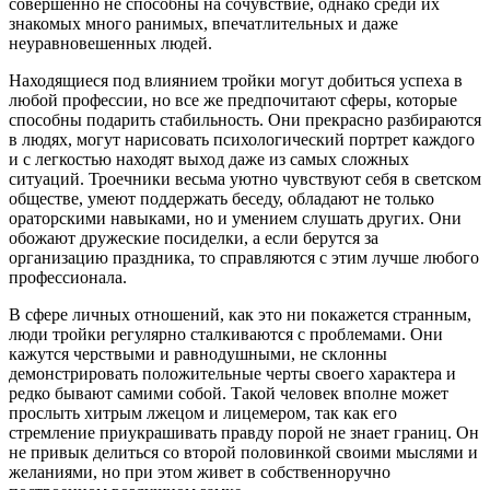
совершенно не способны на сочувствие, однако среди их
знакомых много ранимых, впечатлительных и даже
неуравновешенных людей.
Находящиеся под влиянием тройки могут добиться успеха в
любой профессии, но все же предпочитают сферы, которые
способны подарить стабильность. Они прекрасно разбираются
в людях, могут нарисовать психологический портрет каждого
и с легкостью находят выход даже из самых сложных
ситуаций. Троечники весьма уютно чувствуют себя в светском
обществе, умеют поддержать беседу, обладают не только
ораторскими навыками, но и умением слушать других. Они
обожают дружеские посиделки, а если берутся за
организацию праздника, то справляются с этим лучше любого
профессионала.
В сфере личных отношений, как это ни покажется странным,
люди тройки регулярно сталкиваются с проблемами. Они
кажутся черствыми и равнодушными, не склонны
демонстрировать положительные черты своего характера и
редко бывают самими собой. Такой человек вполне может
прослыть хитрым лжецом и лицемером, так как его
стремление приукрашивать правду порой не знает границ. Он
не привык делиться со второй половинкой своими мыслями и
желаниями, но при этом живет в собственноручно