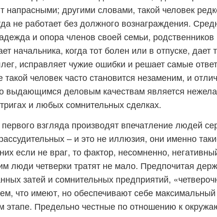
т напрасными; другими словами, такой человек редк
гда не работает без должного вознаграждения. Сред
надежда и опора членов своей семьи, родственников
ет начальника, когда тот болен или в отпуске, дает 
ллег, исправляет чужие ошибки и решает самые отве
е такой человек часто становится незаменим, и отли
го выдающимся деловым качествам является нежела
тригах и любых сомнительных сделках.
 первого взгляда производят впечатление людей се
рассудительных – и это не иллюзия, они именно так
них если не враг, то фактор, несомненно, негативны
ним люди четверки тратят не мало. Предпочитая дер
нных затей и сомнительных предприятий, «четвероч
ем, что имеют, но обеспечивают себе максимальный
 этапе. Предельно честные по отношению к окружа