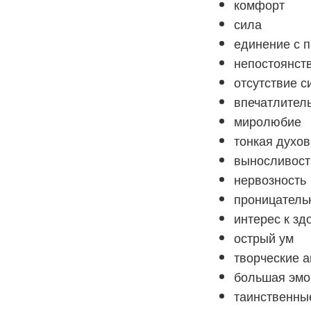
комфорт
сила
единение с 
непостоянст
отсутствие с
впечатлител
миролюбие
тонкая духов
выносливост
нервозность
проницатель
интерес к з
острый ум
творческие 
большая эмо
таинственны