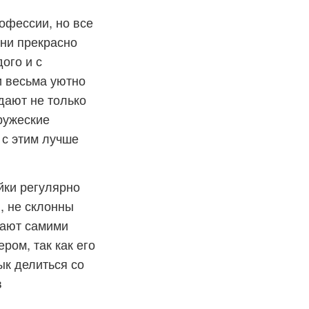
офессии, но все
ни прекрасно
ого и с
и весьма уютно
дают не только
ружеские
 с этим лучше
йки регулярно
, не склонны
вают самими
ром, так как его
ык делиться со
в