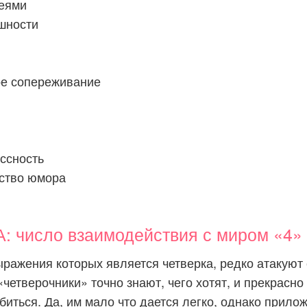
деями
ешности
е сопереживание
ссность
вство юмора
 число взаимодействия с миром «4»
ражения которых является четверка, редко атакуют
«четверочники» точно знают, чего хотят, и прекрасн
обиться. Да, им мало что дается легко, однако прил