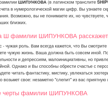
 фамилии
(в латинском транслите
ШИПУНКОВА
SHI
счета в нумерологической магии цифр. Вы узнаете с
ия. Возможно, вы не понимаете их, но чувствуете, ч
аших близких.
ва Ш фамилии ШИПУНКОВА расскажет 
с - чужая роль. Вам всегда кажется, что Вы смотрите
ете чужую жизнь. Ваша должна быть совсем иной. П
ельности и депрессиям, малоинициативны, но привл
йной. Однако и Вы способны обрести счастье с перс
удете читать фантастику, мистику, увлекаться эзотер
о возьмет свое: незаметно "слепит" из вас приятную
е черты фамилии ШИПУНКОВА