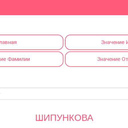
лавная
Значение 
ние Фамилии
Значение О
ШИПУНКОВА