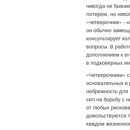
никогда не бываю
лотерею, но нико
«четверочник» - 
он обычно замеща
консультирует ко
вопросы. В работ
дополнением к е
в подковерных ин
«Четверочники» с
основательных и 
небрежность для 
сил на борьбу с 
от любых рискова
довольствуются т
каждом жизненном