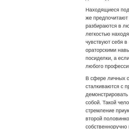
Находящиеся под 
же предпочитают 
разбираются в лю
легкостью находя
чувствуют себя в
ораторскими навы
посиделки, а есл
любого професси
В сфере личных о
сталкиваются с п
демонстрировать 
собой. Такой чел
стремление приук
второй половинко
собственноручно 