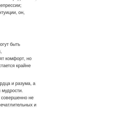
депрессии;
туиции, он,
огут быть
,
ят комфорт, но
стается крайне
рдца и разума, а
й мудрости.
и совершенно не
печатлительных и