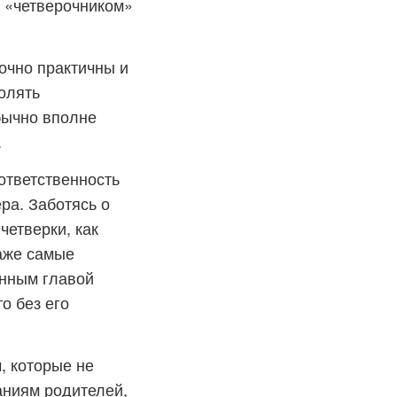
с «четверочником»
очно практичны и
олять
бычно вполне
.
ответственность
ра. Заботясь о
четверки, как
даже самые
анным главой
о без его
, которые не
аниям родителей,