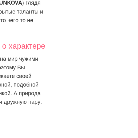
) глядя
PUNKOVA
крытые таланты и
то чего то не
о характере
 на мир чужими
оэтому Вы
екаете своей
оной, подобной
икой. А природа
 и дружную пару.