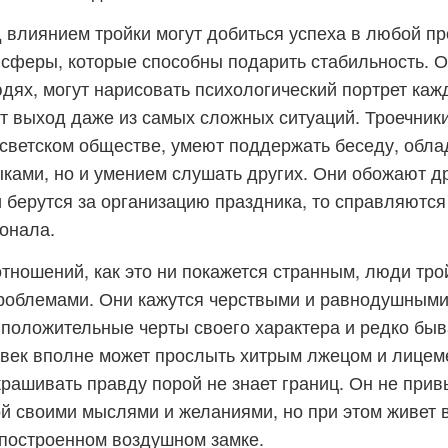
влиянием тройки могут добиться успеха в любой пр
сферы, которые способны подарить стабильность. О
дях, могут нарисовать психологический портрет кажд
т выход даже из самых сложных ситуаций. Троечник
 светском обществе, умеют поддержать беседу, обла
ками, но и умением слушать других. Они обожают д
и берутся за организацию праздника, то справляются
онала.
тношений, как это ни покажется странным, люди тро
роблемами. Они кажутся черствыми и равнодушными
положительные черты своего характера и редко бы
овек вполне может прослыть хитрым лжецом и лицеме
рашивать правду порой не знает границ. Он не прив
й своими мыслями и желаниями, но при этом живет 
построенном воздушном замке.