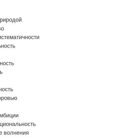
природой
во
истематичности
ьность
ность
ь
ность
доровью
амбиции
циональность
е волнения