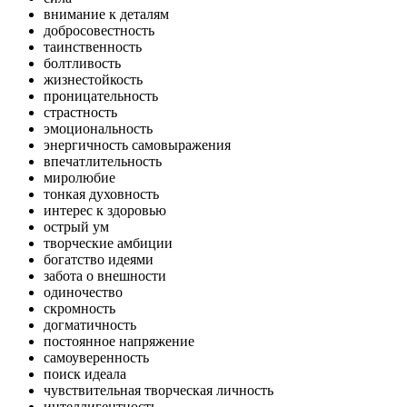
внимание к деталям
добросовестность
таинственность
болтливость
жизнестойкость
проницательность
страстность
эмоциональность
энергичность самовыражения
впечатлительность
миролюбие
тонкая духовность
интерес к здоровью
острый ум
творческие амбиции
богатство идеями
забота о внешности
одиночество
скромность
догматичность
постоянное напряжение
самоуверенность
поиск идеала
чувствительная творческая личность
интеллигентность