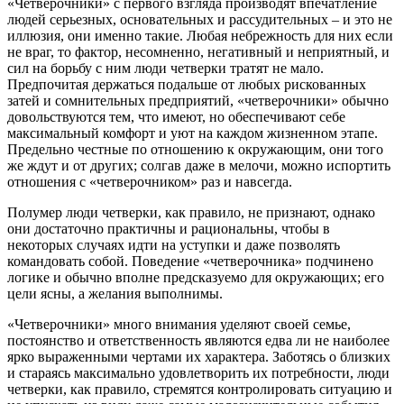
«Четверочники» с первого взгляда производят впечатление
людей серьезных, основательных и рассудительных – и это не
иллюзия, они именно такие. Любая небрежность для них если
не враг, то фактор, несомненно, негативный и неприятный, и
сил на борьбу с ним люди четверки тратят не мало.
Предпочитая держаться подальше от любых рискованных
затей и сомнительных предприятий, «четверочники» обычно
довольствуются тем, что имеют, но обеспечивают себе
максимальный комфорт и уют на каждом жизненном этапе.
Предельно честные по отношению к окружающим, они того
же ждут и от других; солгав даже в мелочи, можно испортить
отношения с «четверочником» раз и навсегда.
Полумер люди четверки, как правило, не признают, однако
они достаточно практичны и рациональны, чтобы в
некоторых случаях идти на уступки и даже позволять
командовать собой. Поведение «четверочника» подчинено
логике и обычно вполне предсказуемо для окружающих; его
цели ясны, а желания выполнимы.
«Четверочники» много внимания уделяют своей семье,
постоянство и ответственность являются едва ли не наиболее
ярко выраженными чертами их характера. Заботясь о близких
и стараясь максимально удовлетворить их потребности, люди
четверки, как правило, стремятся контролировать ситуацию и