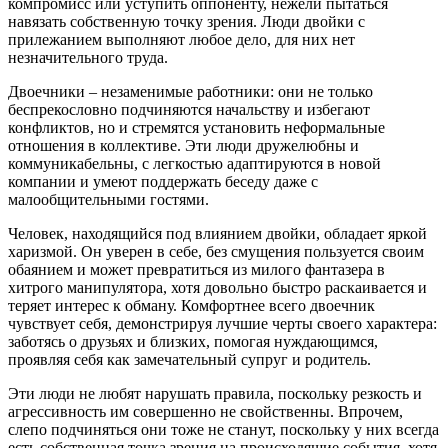
компромисс или уступить оппоненту, нежели пытаться
навязать собственную точку зрения. Люди двойки с
прилежанием выполняют любое дело, для них нет
незначительного труда.
Двоечники – незаменимые работники: они не только
беспрекословно подчиняются начальству и избегают
конфликтов, но и стремятся установить неформальные
отношения в коллективе. Эти люди дружелюбны и
коммуникабельны, с легкостью адаптируются в новой
компании и умеют поддержать беседу даже с
малообщительными гостями.
Человек, находящийся под влиянием двойки, обладает яркой
харизмой. Он уверен в себе, без смущения пользуется своим
обаянием и может превратиться из милого фантазера в
хитрого манипулятора, хотя довольно быстро раскаивается и
теряет интерес к обману. Комфортнее всего двоечник
чувствует себя, демонстрируя лучшие черты своего характера:
заботясь о друзьях и близких, помогая нуждающимся,
проявляя себя как замечательный супруг и родитель.
Эти люди не любят нарушать правила, поскольку резкость и
агрессивность им совершенно не свойственны. Впрочем,
слепо подчиняться они тоже не станут, поскольку у них всегда
есть собственная точка зрения на происходящие события, хотя