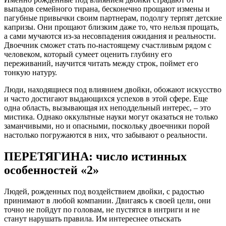
выпадов семейного тирана, бесконечно прощают измены и
пагубные привычки своим партнерам, подолгу терпят детские
капризы. Они прощают близким даже то, что нельзя прощать,
а сами мучаются из-за несовпадения ожидания и реальности.
Двоечник сможет стать по-настоящему счастливым рядом с
человеком, который сумеет оценить глубину его
переживаний, научится читать между строк, поймет его
тонкую натуру.
Люди, находящиеся под влиянием двойки, обожают искусство
и часто достигают выдающихся успехов в этой сфере. Еще
одна область, вызывающая их неподдельный интерес, – это
мистика. Однако оккультные науки могут оказаться не только
заманчивыми, но и опасными, поскольку двоечники порой
настолько погружаются в них, что забывают о реальности.
ПЕРЕТЯГИНА: число истинных
особенностей «2»
Людей, рожденных под воздействием двойки, с радостью
принимают в любой компании. Двигаясь к своей цели, они
точно не пойдут по головам, не пустятся в интриги и не
станут нарушать правила. Им интереснее отыскать