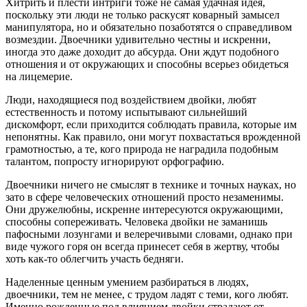
Хитрить и плести интриги тоже не самая удачная идея,
поскольку эти люди не только раскусят коварный замысел
манипулятора, но и обязательно позаботятся о справедливом
возмездии. Двоечники удивительно честны и искренни,
иногда это даже доходит до абсурда. Они ждут подобного
отношения и от окружающих и способны всерьез обидеться
на лицемерие.
Люди, находящиеся под воздействием двойки, любят
естественность и потому испытывают сильнейший
дискомфорт, если приходится соблюдать правила, которые им
непонятны. Как правило, они могут похвастаться врожденной
грамотностью, а те, кого природа не наградила подобным
талантом, попросту игнорируют орфографию.
Двоечники ничего не смыслят в технике и точных науках, но
зато в сфере человеческих отношений просто незаменимы.
Они дружелюбны, искренне интересуются окружающими,
способны сопереживать. Человека двойки не заманишь
пафосными лозунгами и велеречивыми словами, однако при
виде чужого горя он всегда принесет себя в жертву, чтобы
хоть как-то облегчить участь бедняги.
Наделенные ценным умением разбираться в людях,
двоечники, тем не менее, с трудом ладят с теми, кого любят.
Именно рожденные под влиянием двойки страдают от