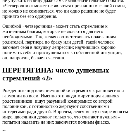
не упускать из виду даже самые малозначительные события.
«Четверочник» может не являться признанным главой семьи,
но можно не сомневаться, что ни одно решение не будет
принято без его одобрения.
Ошибкой «четверочника» может стать стремление к
жизненным благам, которые не являются для него
необходимыми. Так, желая соответствовать пожеланиям
родителей, партнера по браку или детей, такой человек
загоняет себя в ловушку депрессии; научившись хорошо
понимать себя и прислушиваться к собственной интуиции,
он, напротив, бывает счастлив.
ПЕРЕТЯГИНА: число душевных
стремлений «2»
Рожденные под влиянием двойки стремятся к равновесию и
гармонии во всем. Именно эти люди мирят поругавшихся
родственников, ищут разумный компромисс со второй
половинкой, с готовностью жертвуют собственными
интересами ради друзей. Впрочем, лелея мечту о мире во всем
мире, двоечники делают только то, что считают нужным –
попытки надавить на них закончатся полным фиаско.