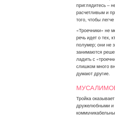
приглядитесь – н
расчетливым и пр
того, чтобы легч
«Троечники» не м
речь идет о тех,
полумер; они не 
занимаются решен
ладить с «троечни
слишком много вн
думают другие.
МУСАЛИМОВ:
Тройка оказывает
дружелюбными и 
коммуникабельным