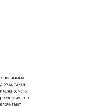
исправимыми
. Увы, такая
ительно, чего
роечники» - не
едпочитают