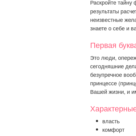
Раскройте тайну
результаты расче
неизвестные желан
знаете о себе и в
Первая бук
Это люди, опере
сегодняшние дела
безупречное вооб
принцессе (принце
Вашей жизни, и и
Характерны
власть
комфорт