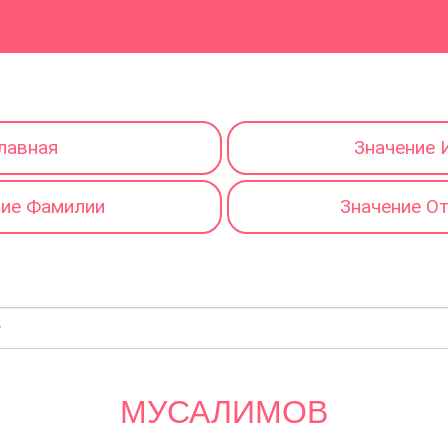
лавная
Значение 
ние Фамилии
Значение О
МУСАЛИМОВ