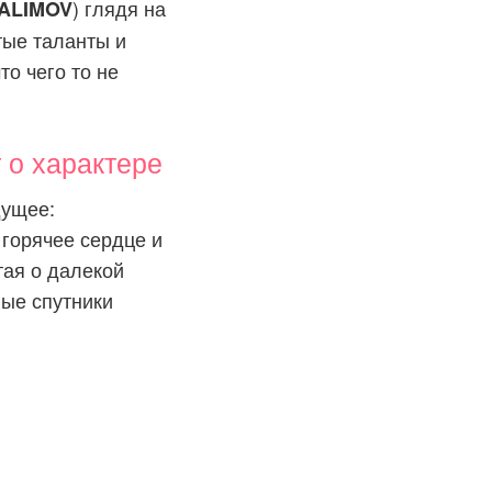
) глядя на
ALIMOV
тые таланты и
то чего то не
о характере
дущее:
 горячее сердце и
тая о далекой
ные спутники