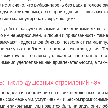
е исключено, что рубаха-парень без царя в голове о
едусмотрительным, а его простодушие – лишь маска
е было манипулировать окружающими.
огут быть рассудительными и расчетливыми лишь в т
 кто им небезразличен. В любви и привязанности таки
замечают недостатков близких, позволяют им манипу
ием чужих проблем, не ожидая вознаграждения. Те
ком» трудно – он легко увлекается, часто меняет св
имания уделяет внешней привлекательности, а также
 число душевных стремлений «3»
 неоднозначное влияние на своих подопечных: они м
высокомерными, уступчивыми и бескомпромиссными
и и закрытыми. Им нравится быть на виду, они люб