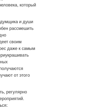
человека, который
ыдумщика и души
собен рассмешить
дно
деет своим
ерес даже к самым
 приукрашивать
нных
 получаются
учают от этого
ть, регулярно
ероприятий.
ься;