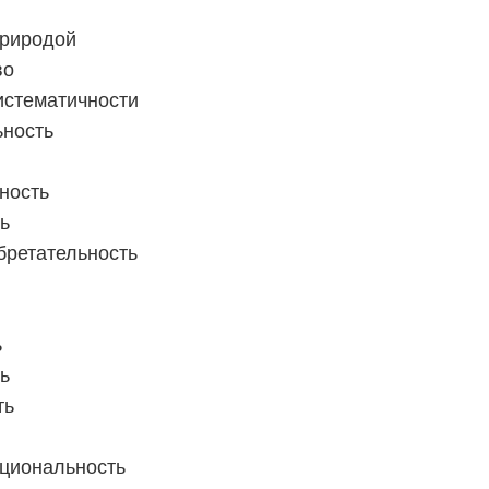
природой
во
истематичности
ьность
ность
ь
бретательность
ь
ь
ть
циональность