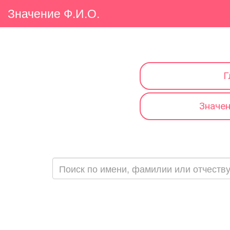
Значение Ф.И.О.
Г
Значе