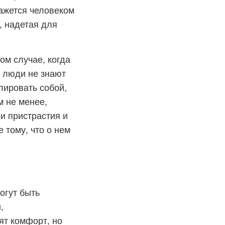
кажется человеком
, надетая для
ом случае, когда
е люди не знают
лировать собой,
м не менее,
ои пристрастия и
 тому, что о нем
огут быть
,
ят комфорт, но