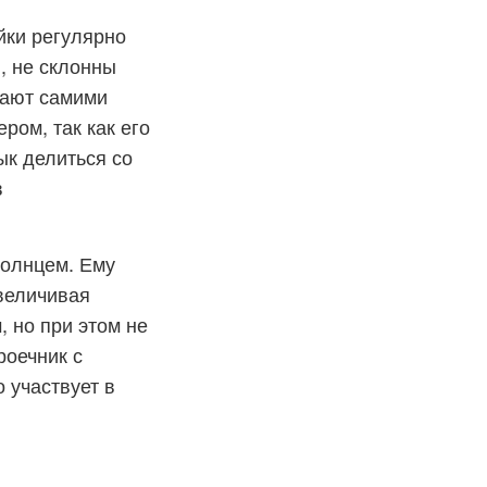
йки регулярно
, не склонны
вают самими
ром, так как его
ык делиться со
в
солнцем. Ему
увеличивая
 но при этом не
роечник с
 участвует в