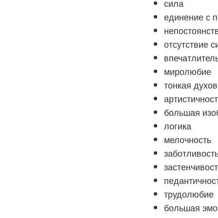
сила
единение с 
непостоянст
отсутствие с
впечатлител
миролюбие
тонкая духов
артистичност
большая изо
логика
мелочность
заботливост
застенчивост
педантичнос
трудолюбие
большая эмо