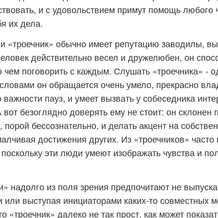
йствовать, и с удовольствием примут помощь любого 
бя их дела.
ии «троечник» обычно имеет репутацию заводилы, в
человек действительно весел и дружелюбен, он спо
о чем поговорить с каждым. Слушать «троечника» - о
 словами он обращается очень умело, прекрасно вла
о важности пауз, и умеет вызвать у собеседника инт
 вот безоглядно доверять ему не стоит: он склонен
, порой бессознательно, и делать акцент на собстве
малчивая достижения других. Из «троечников» часто
 поскольку эти люди умеют изображать чувства и пол
и» надолго из поля зрения предпочитают не выпуска
и или выступая инициаторами каких-то совместных м
то «троечник» далеко не так прост, как может показат