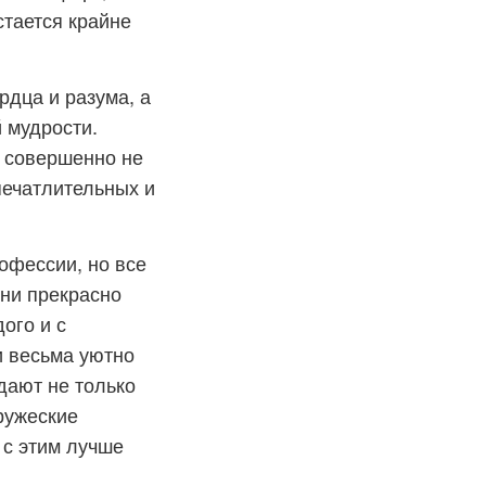
стается крайне
рдца и разума, а
й мудрости.
и совершенно не
печатлительных и
офессии, но все
ни прекрасно
ого и с
и весьма уютно
дают не только
ружеские
 с этим лучше