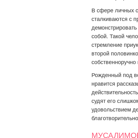
В сфере личных о
сталкиваются с п
демонстрировать 
собой. Такой чел
стремление приук
второй половинко
собственноручно 
Рожденный под во
нравится рассказ
действительность
судят его слишком
удовольствием де
благотворительно
МУСАЛИМОВ: