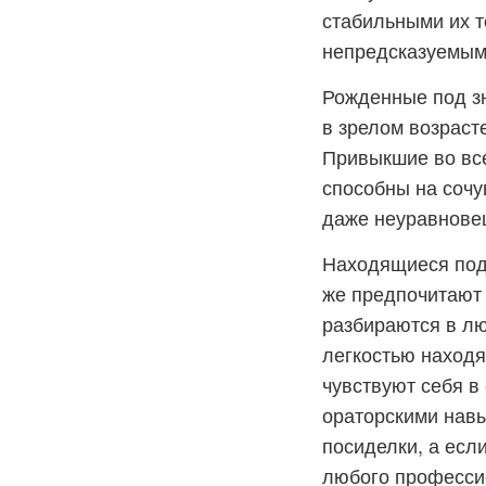
стабильными их т
непредсказуемым
Рожденные под зн
в зрелом возраст
Привыкшие во все
способны на сочу
даже неуравнове
Находящиеся под 
же предпочитают 
разбираются в лю
легкостью находя
чувствуют себя в
ораторскими навы
посиделки, а есл
любого професси