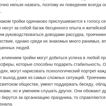
очно нельзя назвать, поэтому их поведение всегда о
.
аком тройки одинаково прислушиваются к голосу се
е несут за собой багаж бесценного опыта и житейско
м руководствоваться доводами рассудка, троечник
вствие, однако среди их знакомых много ранимых, в
шенных людей.
влиянием тройки могут добиться успеха в любой пр
сферы, которые способны подарить стабильность. О
дях, могут нарисовать психологический портрет кажд
т выход даже из самых сложных ситуаций. Троечник
 светском обществе, умеют поддержать беседу, обла
ками, но и умением слушать других. Они обожают д
и берутся за организацию праздника, то справляются
онала.