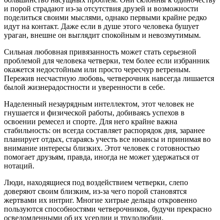
и порой страдают из-за отсутствия друзей и возможности
поделиться своими мыслями, однако первыми крайне редко
идут на контакт. Даже если в душе этого человека бушует
ураган, внешне он выглядит спокойным и невозмутимым.
Сильная любовная привязанность может стать серьезной
проблемой для человека четверки, тем более если избранник
окажется недостойным или просто чересчур ветреным.
Пережив несчастную любовь, четверочник навсегда лишается
былой жизнерадостности и уверенности в себе.
Наделенный незаурядным интеллектом, этот человек не
гнушается и физической работы, добиваясь успехов в
освоении ремесел и спорте. Для него крайне важна
стабильность: он всегда составляет распорядок дня, заранее
планирует отдых, стараясь учесть все нюансы и принимая во
внимание интересы близких. Этот человек с готовностью
помогает друзьям, правда, иногда не может удержаться от
нотаций.
Люди, находящиеся под воздействием четверки, слепо
доверяют своим близким, из-за чего порой становятся
жертвами их интриг. Многие хитрые дельцы откровенно
пользуются способностями четверочников, будучи прекрасно
осведомленными об их усердии и трудолюбии.