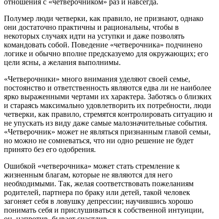
отношения с «четверочником» раз и навсегда.
Полумер люди четверки, как правило, не признают, однако
они достаточно практичны и рациональны, чтобы в
некоторых случаях идти на уступки и даже позволять
командовать собой. Поведение «четверочника» подчинено
логике и обычно вполне предсказуемо для окружающих; его
цели ясны, а желания выполнимы.
«Четверочники» много внимания уделяют своей семье,
постоянство и ответственность являются едва ли не наиболее
ярко выраженными чертами их характера. Заботясь о близких
и стараясь максимально удовлетворить их потребности, люди
четверки, как правило, стремятся контролировать ситуацию и
не упускать из виду даже самые малозначительные события.
«Четверочник» может не являться признанным главой семьи,
но можно не сомневаться, что ни одно решение не будет
принято без его одобрения.
Ошибкой «четверочника» может стать стремление к
жизненным благам, которые не являются для него
необходимыми. Так, желая соответствовать пожеланиям
родителей, партнера по браку или детей, такой человек
загоняет себя в ловушку депрессии; научившись хорошо
понимать себя и прислушиваться к собственной интуиции,
он, напротив, бывает счастлив.