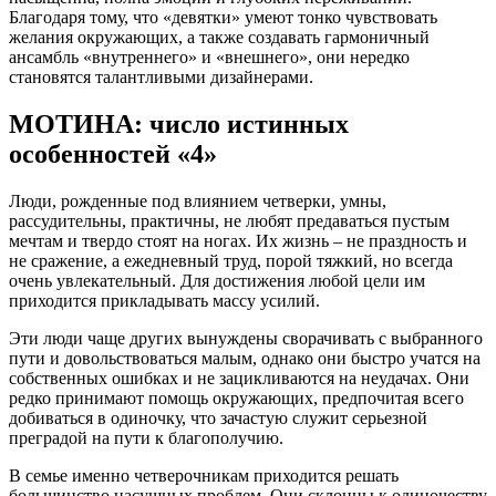
Благодаря тому, что «девятки» умеют тонко чувствовать
желания окружающих, а также создавать гармоничный
ансамбль «внутреннего» и «внешнего», они нередко
становятся талантливыми дизайнерами.
МОТИНА: число истинных
особенностей «4»
Люди, рожденные под влиянием четверки, умны,
рассудительны, практичны, не любят предаваться пустым
мечтам и твердо стоят на ногах. Их жизнь – не праздность и
не сражение, а ежедневный труд, порой тяжкий, но всегда
очень увлекательный. Для достижения любой цели им
приходится прикладывать массу усилий.
Эти люди чаще других вынуждены сворачивать с выбранного
пути и довольствоваться малым, однако они быстро учатся на
собственных ошибках и не зацикливаются на неудачах. Они
редко принимают помощь окружающих, предпочитая всего
добиваться в одиночку, что зачастую служит серьезной
преградой на пути к благополучию.
В семье именно четверочникам приходится решать
большинство насущных проблем. Они склонны к одиночеству