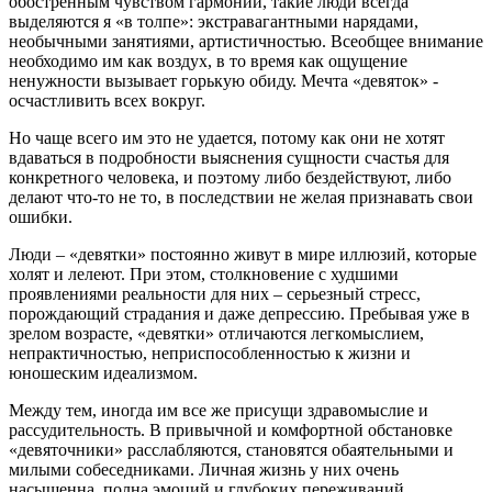
обостренным чувством гармонии, такие люди всегда
выделяются я «в толпе»: экстравагантными нарядами,
необычными занятиями, артистичностью. Всеобщее внимание
необходимо им как воздух, в то время как ощущение
ненужности вызывает горькую обиду. Мечта «девяток» -
осчастливить всех вокруг.
Но чаще всего им это не удается, потому как они не хотят
вдаваться в подробности выяснения сущности счастья для
конкретного человека, и поэтому либо бездействуют, либо
делают что-то не то, в последствии не желая признавать свои
ошибки.
Люди – «девятки» постоянно живут в мире иллюзий, которые
холят и лелеют. При этом, столкновение с худшими
проявлениями реальности для них – серьезный стресс,
порождающий страдания и даже депрессию. Пребывая уже в
зрелом возрасте, «девятки» отличаются легкомыслием,
непрактичностью, неприспособленностью к жизни и
юношеским идеализмом.
Между тем, иногда им все же присущи здравомыслие и
рассудительность. В привычной и комфортной обстановке
«девяточники» расслабляются, становятся обаятельными и
милыми собеседниками. Личная жизнь у них очень
насыщенна, полна эмоций и глубоких переживаний.