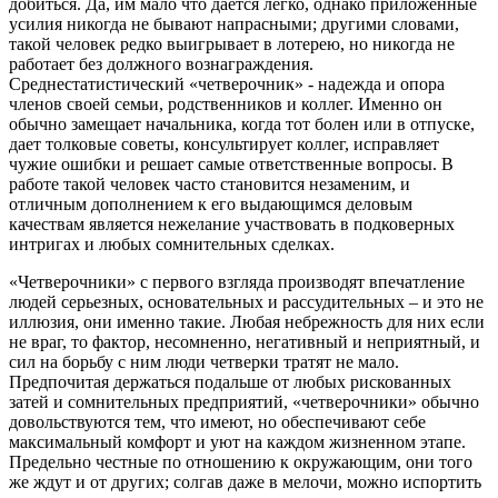
добиться. Да, им мало что дается легко, однако приложенные
усилия никогда не бывают напрасными; другими словами,
такой человек редко выигрывает в лотерею, но никогда не
работает без должного вознаграждения.
Среднестатистический «четверочник» - надежда и опора
членов своей семьи, родственников и коллег. Именно он
обычно замещает начальника, когда тот болен или в отпуске,
дает толковые советы, консультирует коллег, исправляет
чужие ошибки и решает самые ответственные вопросы. В
работе такой человек часто становится незаменим, и
отличным дополнением к его выдающимся деловым
качествам является нежелание участвовать в подковерных
интригах и любых сомнительных сделках.
«Четверочники» с первого взгляда производят впечатление
людей серьезных, основательных и рассудительных – и это не
иллюзия, они именно такие. Любая небрежность для них если
не враг, то фактор, несомненно, негативный и неприятный, и
сил на борьбу с ним люди четверки тратят не мало.
Предпочитая держаться подальше от любых рискованных
затей и сомнительных предприятий, «четверочники» обычно
довольствуются тем, что имеют, но обеспечивают себе
максимальный комфорт и уют на каждом жизненном этапе.
Предельно честные по отношению к окружающим, они того
же ждут и от других; солгав даже в мелочи, можно испортить