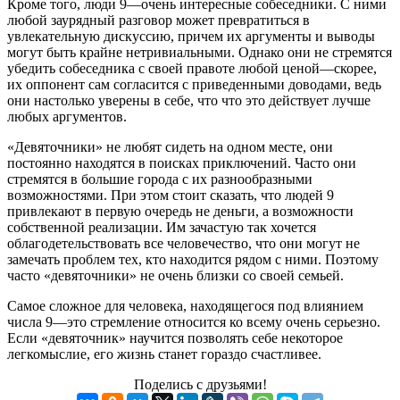
Кроме того, люди 9—очень интересные собеседники. С ними
любой заурядный разговор может превратиться в
увлекательную дискуссию, причем их аргументы и выводы
могут быть крайне нетривиальными. Однако они не стремятся
убедить собеседника с своей правоте любой ценой—скорее,
их оппонент сам согласится с приведенными доводами, ведь
они настолько уверены в себе, что что это действует лучше
любых аргументов.
«Девяточники» не любят сидеть на одном месте, они
постоянно находятся в поисках приключений. Часто они
стремятся в большие города с их разнообразными
возможностями. При этом стоит сказать, что людей 9
привлекают в первую очередь не деньги, а возможности
собственной реализации. Им зачастую так хочется
облагодетельствовать все человечество, что они могут не
замечать проблем тех, кто находится рядом с ними. Поэтому
часто «девяточники» не очень близки со своей семьей.
Самое сложное для человека, находящегося под влиянием
числа 9—это стремление относится ко всему очень серьезно.
Если «девяточник» научится позволять себе некоторое
легкомыслие, его жизнь станет гораздо счастливее.
Поделись с друзьями!