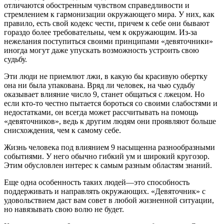
отличаются обостренным чувством справедливости и
стремлением к гармонизации окружающего мира. У них, как
правило, есть свой кодекс чести, причем к себе они бывают
гораздо более требовательны, чем к окружающим. Из-за
нежелания поступиться своими принципами «девяточники»
иногда могут даже упускать возможность устроить свою
судьбу.
Эти люди не приемлют лжи, в какую бы красивую обертку
она ни была упакована. Вряд ли человек, на чью судьбу
оказывает влияние число 9, станет общаться с лжецом. Но
если кто-то честно пытается бороться со своими слабостями и
недостатками, он всегда может рассчитывать на помощь
«девяточников», ведь к другим людям они проявляют больше
снисхождения, чем к самому себе.
Жизнь человека под влиянием 9 насыщенна разнообразными
событиями. У него обычно гибкий ум и широкий кругозор.
Этим обусловлен интерес к самым разным областям знаний.
Еще одна особенность таких людей—это способность
поддерживать и направлять окружающих. «Девяточник» с
удовольствием даст вам совет в любой жизненной ситуации,
но навязывать свою волю не будет.