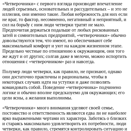
«Четверочники» с первого взгляда производят впечатление
людей серьезных, основательных и рассудительных – и это не
иллюзия, они именно такие. Любая небрежность для них если
не враг, то фактор, несомненно, негативный и неприятный, и
сил на борьбу с ним люди четверки тратят не мало.
Предпочитая держаться подальше от любых рискованных
затей и сомнительных предприятий, «четверочники» обычно
довольствуются тем, что имеют, но обеспечивают себе
максимальный комфорт и уют на каждом жизненном этапе.
Предельно честные по отношению к окружающим, они того
же ждут и от других; солгав даже в мелочи, можно испортить
отношения с «четверочником» раз и навсегда.
Полумер люди четверки, как правило, не признают, однако
они достаточно практичны и рациональны, чтобы в
некоторых случаях идти на уступки и даже позволять
командовать собой. Поведение «четверочника» подчинено
логике и обычно вполне предсказуемо для окружающих; его
цели ясны, а желания выполнимы.
«Четверочники» много внимания уделяют своей семье,
постоянство и ответственность являются едва ли не наиболее
ярко выраженными чертами их характера. Заботясь о близких
и стараясь максимально удовлетворить их потребности, люди
четверки, как правило, стремятся контролировать ситуацию и