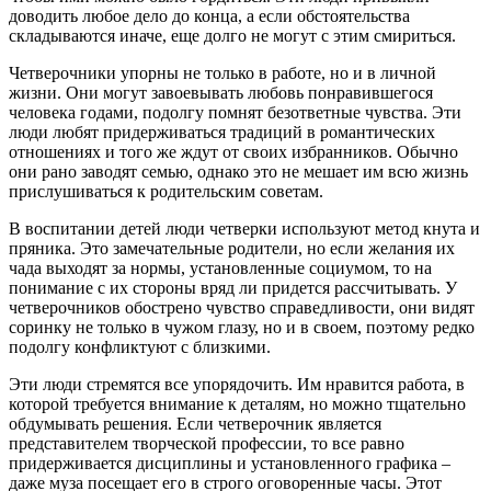
доводить любое дело до конца, а если обстоятельства
складываются иначе, еще долго не могут с этим смириться.
Четверочники упорны не только в работе, но и в личной
жизни. Они могут завоевывать любовь понравившегося
человека годами, подолгу помнят безответные чувства. Эти
люди любят придерживаться традиций в романтических
отношениях и того же ждут от своих избранников. Обычно
они рано заводят семью, однако это не мешает им всю жизнь
прислушиваться к родительским советам.
В воспитании детей люди четверки используют метод кнута и
пряника. Это замечательные родители, но если желания их
чада выходят за нормы, установленные социумом, то на
понимание с их стороны вряд ли придется рассчитывать. У
четверочников обострено чувство справедливости, они видят
соринку не только в чужом глазу, но и в своем, поэтому редко
подолгу конфликтуют с близкими.
Эти люди стремятся все упорядочить. Им нравится работа, в
которой требуется внимание к деталям, но можно тщательно
обдумывать решения. Если четверочник является
представителем творческой профессии, то все равно
придерживается дисциплины и установленного графика –
даже муза посещает его в строго оговоренные часы. Этот