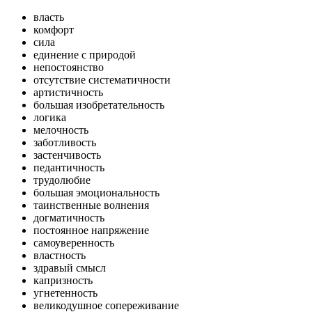
власть
комфорт
сила
единение с природой
непостоянство
отсутствие систематичности
артистичность
большая изобретательность
логика
мелочность
заботливость
застенчивость
педантичность
трудолюбие
большая эмоциональность
таинственные волнения
догматичность
постоянное напряжение
самоуверенность
властность
здравый смысл
капризность
угнетенность
великодушное сопереживание