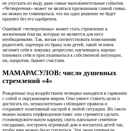
не упускать из виду даже самые малозначительные события.
«Четверочник» может не являться признанным главой семьи,
но можно не сомневаться, что ни одно решение не будет
принято без его одобрения.
Ошибкой «четверочника» может стать стремление к
жизненным благам, которые не являются для него
необходимыми. Так, желая соответствовать пожеланиям
родителей, партнера по браку или детей, такой человек
загоняет себя в ловушку депрессии; научившись хорошо
понимать себя и прислушиваться к собственной интуиции,
он, напротив, бывает счастлив.
МАМАРАСУЛОВ: число душевных
стремлений «4»
Рожденные под воздействием четверки находятся в гармонии
с собой и окружающим миром. Они умеют ставить цели и
достигать их, неукоснительно соблюдают правила и
сохраняют позитивный настрой в любой ситуации. Их смело
можно назвать перфекционистами: они стремятся сделать
головокружительную карьеру, свить идеальное семейное
гнездышко, построить огромный дом и воспитать детей так,
чтобы ими можно было гордиться. Эти люди привыкли