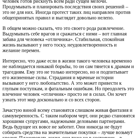
человек готов рискнуть всем ради сущей мелочи.
Продумывать и планировать последствия своих решений –
это не для них. Иногда протест таких лиц направлен против
общепринятых правил и выглядит довольно нелепо.
В общем можно сказать, что это своего рода развлечение.
Выдумывать себе врагов и сражаться с ними – вот главная
забава для человека «отличника». Стабильная, спокойная
жизнь вызывают у него тоску, неудовлетворенность и
желание перемен.
Интересно, что даже если в жизни такого человека временно
не наблюдается никакой борьбы, то он сам тянется к драмам и
трагедиям. Ему это не только интересно, но и подпитывает
его жизненные силы. Страдания и мрачные истории
вызывают у него любопытство. А это может привести к
глупым поступкам, и фатальным ошибкам. Но преодолеть это
влечение человек «отличник» просто не в силах. Он хочет
узнать этот мир досконально и со всех сторон.
Зачастую виной всему становятся слишком живая фантазия и
самоуверенность. С таким набором черт, они редко становятся
хорошими супругами, надежными деловыми партнерами.
Ведь будущее их вовсе не заботит. Они никогда не будут
собирать средства на значительные покупки – лучше возьмут
кредит. Планировать жизнь они тоже не в состоянии – в