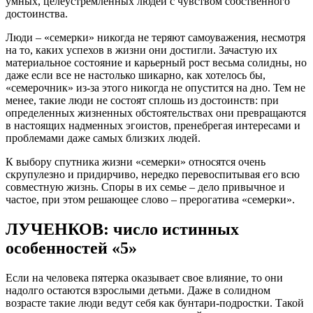
умных, целеустремленных людей с чувством собственного
достоинства.
Люди – «семерки» никогда не теряют самоуважения, несмотря
на то, каких успехов в жизни они достигли. Зачастую их
материальное состояние и карьерный рост весьма солидны, но
даже если все не настолько шикарно, как хотелось бы,
«семерочник» из-за этого никогда не опустится на дно. Тем не
менее, такие люди не состоят сплошь из достоинств: при
определенных жизненных обстоятельствах они превращаются
в настоящих надменных эгоистов, пренебрегая интересами и
проблемами даже самых близких людей.
К выбору спутника жизни «семерки» относятся очень
скрупулезно и придирчиво, нередко перевоспитывая его всю
совместную жизнь. Споры в их семье – дело привычное и
частое, при этом решающее слово – прерогатива «семерки».
ЛУЧЕНКОВ: число истинных
особенностей «5»
Если на человека пятерка оказывает свое влияние, то они
надолго остаются взрослыми детьми. Даже в солидном
возрасте такие люди ведут себя как бунтари-подростки. Такой