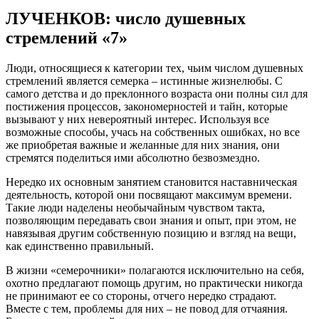
ЛУЧЕНКОВ: число душевных
стремлений «7»
Люди, относящиеся к категории тех, чьим числом душевных
стремлений является семерка – истинные жизнелюбы. С
самого детства и до преклонного возраста они полны сил для
постижения процессов, закономерностей и тайн, которые
вызывают у них невероятный интерес. Используя все
возможные способы, учась на собственных ошибках, но все
же приобретая важные и желанные для них знания, они
стремятся поделиться ими абсолютно безвозмездно.
Нередко их основным занятием становится наставническая
деятельность, которой они посвящают максимум времени.
Такие люди наделены необычайным чувством такта,
позволяющим передавать свои знания и опыт, при этом, не
навязывая другим собственную позицию и взгляд на вещи,
как единственно правильный.
В жизни «семерочники» полагаются исключительно на себя,
охотно предлагают помощь другим, но практически никогда
не принимают ее со стороны, отчего нередко страдают.
Вместе с тем, проблемы для них – не повод для отчаяния.