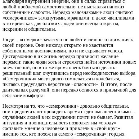
Благодаря внутренней энергии, они в силах справиться с
любой проблемой самостоятельно, не выставляя напоказ
собственные слабости. Нередко малознакомые люди считают
«семерочников» замкнутыми, мрачными, и даже чванливыми,
в то время как для близких людей они всегда открыты,
искренни и общительны.
Люди – «семерки» зачастую не любят излишнего внимания к
своей персоне. Они никогда открыто не хвастаются
собственными достижениями, но и не скрывают успеха.
Дисгармонию в их жизнь нередко привносит желание
перемен: такие люди хоть и стремятся найти источники новых
впечатлений, но в то же время очень бояться сделать
решительный шаг, очутившись перед необходимостью выбора.
«Семерочники» могут долго сомневаться и колебаться,
пытаясь предугадать вероятные «опасности». В итоге, после
длительных раздумий, они нередко остаются в привычной для
себя зоне комфорта.
Несмотря на то, что «семерочники» довольно общительны,
они предпочитают проводить время с единомышленниками –
случайных людей в их окружении почти не бывает. Развитая
интуиция и проницательность позволяет им «с ходу»
составить мнение о человеке и привлечь в «свой круг»
именно тех, кто похож на самого «семерочника»: гордых,