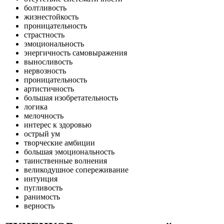
болтливость
жизнестойкость
проницательность
страстность
эмоциональность
энергичность самовыражения
выносливость
нервозность
проницательность
артистичность
большая изобретательность
логика
мелочность
интерес к здоровью
острый ум
творческие амбиции
большая эмоциональность
таинственные волнения
великодушное сопереживание
интуиция
пугливость
ранимость
верность