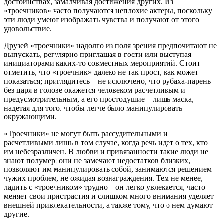
достоинствах, замалчивая достижения других. Из
«троечников» часто получаются неплохие актеры, поскольку
эти люди умеют изображать чувства и получают от этого
удовольствие.
Друзей «троечники» надолго из поля зрения предпочитают не
выпускать, регулярно приглашая в гости или выступая
инициаторами каких-то совместных мероприятий. Стоит
отметить, что «троечник» далеко не так прост, как может
показаться; приглядитесь – не исключено, что рубаха-парень
без царя в голове окажется человеком расчетливым и
предусмотрительным, а его простодушие – лишь маска,
надетая для того, чтобы легче было манипулировать
окружающими.
«Троечники» не могут быть рассудительными и
расчетливыми лишь в том случае, когда речь идет о тех, кто
им небезразличен. В любви и привязанности такие люди не
знают полумер; они не замечают недостатков близких,
позволяют им манипулировать собой, занимаются решением
чужих проблем, не ожидая вознаграждения. Тем не менее,
ладить с «троечником» трудно – он легко увлекается, часто
меняет свои пристрастия и слишком много внимания уделяет
внешней привлекательности, а также тому, что о нем думают
другие.