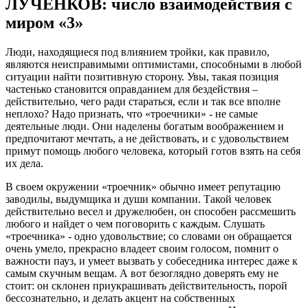
ЛУЧЕНКОВ: число взаимодействия с
миром «3»
Люди, находящиеся под влиянием тройки, как правило,
являются неисправимыми оптимистами, способными в любой
ситуации найти позитивную сторону. Увы, такая позиция
частенько становится оправданием для бездействия –
действительно, чего ради стараться, если и так все вполне
неплохо? Надо признать, что «троечники» - не самые
деятельные люди. Они наделены богатым воображением и
предпочитают мечтать, а не действовать, и с удовольствием
примут помощь любого человека, который готов взять на себя
их дела.
В своем окружении «троечник» обычно имеет репутацию
заводилы, выдумщика и души компании. Такой человек
действительно весел и дружелюбен, он способен рассмешить
любого и найдет о чем поговорить с каждым. Слушать
«троечника» - одно удовольствие; со словами он обращается
очень умело, прекрасно владеет своим голосом, помнит о
важности пауз, и умеет вызвать у собеседника интерес даже к
самым скучным вещам. А вот безоглядно доверять ему не
стоит: он склонен приукрашивать действительность, порой
бессознательно, и делать акцент на собственных