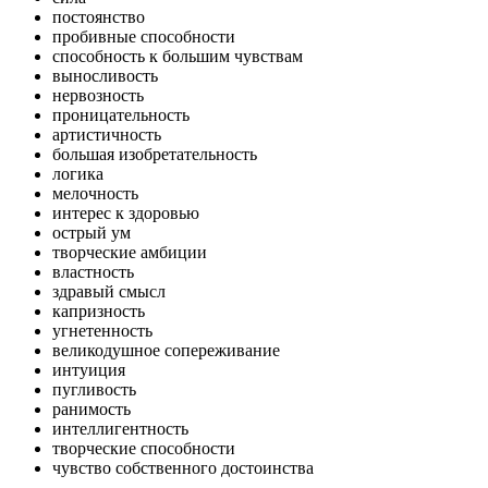
постоянство
пробивные способности
способность к большим чувствам
выносливость
нервозность
проницательность
артистичность
большая изобретательность
логика
мелочность
интерес к здоровью
острый ум
творческие амбиции
властность
здравый смысл
капризность
угнетенность
великодушное сопереживание
интуиция
пугливость
ранимость
интеллигентность
творческие способности
чувство собственного достоинства