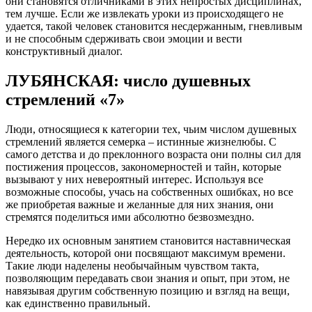
они становятся отличниками в этих непростых дисциплинах,
тем лучше. Если же извлекать уроки из происходящего не
удается, такой человек становится несдержанным, гневливым
и не способным сдерживать свои эмоции и вести
конструктивный диалог.
ЛУБЯНСКАЯ: число душевных
стремлений «7»
Люди, относящиеся к категории тех, чьим числом душевных
стремлений является семерка – истинные жизнелюбы. С
самого детства и до преклонного возраста они полны сил для
постижения процессов, закономерностей и тайн, которые
вызывают у них невероятный интерес. Используя все
возможные способы, учась на собственных ошибках, но все
же приобретая важные и желанные для них знания, они
стремятся поделиться ими абсолютно безвозмездно.
Нередко их основным занятием становится наставническая
деятельность, которой они посвящают максимум времени.
Такие люди наделены необычайным чувством такта,
позволяющим передавать свои знания и опыт, при этом, не
навязывая другим собственную позицию и взгляд на вещи,
как единственно правильный.