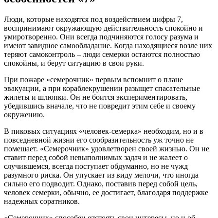
Люди, которые находятся под воздействием цифры 7,
воспринимают окружающую действительность спокойно и
умиротворенно. Они всегда подчиняются голосу разума и
имеют завидное самообладание. Когда находящиеся возле них
теряют самоконтроль – люди семерки остаются полностью
спокойны, и берут ситуацию в свои руки.
При пожаре «семерочник» первым вспомнит о плане
эвакуации, а при кораблекрушении разыщет спасательные
жилеты и шлюпки. Он не боится экспериментировать,
убедившись вначале, что не повредит этим себе и своему
окружению.
В пиковых ситуациях «человек-семерка» необходим, но и в
повседневной жизни его сообразительность уж точно не
помешает. «Семерочник» удовлетворен своей жизнью. Он не
ставит перед собой невыполнимых задач и не жалеет о
случившемся, всегда поступает обдуманно, но не чужд
разумного риска. Он упускает из виду мелочи, что иногда
сильно его подводит. Однако, поставив перед собой цель,
человек семерки, обычно, ее достигает, благодаря поддержке
надежных соратников.
«Семерочник» способен отстоять свои интересы, но и об