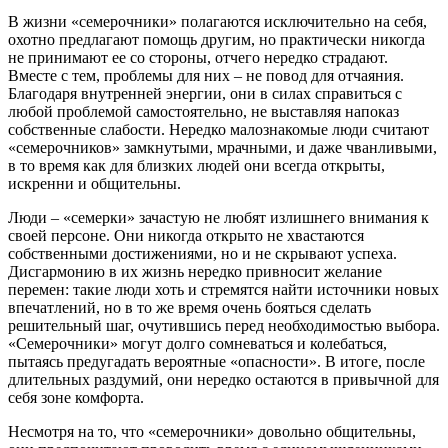
В жизни «семерочники» полагаются исключительно на себя,
охотно предлагают помощь другим, но практически никогда
не принимают ее со стороны, отчего нередко страдают.
Вместе с тем, проблемы для них – не повод для отчаяния.
Благодаря внутренней энергии, они в силах справиться с
любой проблемой самостоятельно, не выставляя напоказ
собственные слабости. Нередко малознакомые люди считают
«семерочников» замкнутыми, мрачными, и даже чванливыми,
в то время как для близких людей они всегда открыты,
искренни и общительны.
Люди – «семерки» зачастую не любят излишнего внимания к
своей персоне. Они никогда открыто не хвастаются
собственными достижениями, но и не скрывают успеха.
Дисгармонию в их жизнь нередко привносит желание
перемен: такие люди хоть и стремятся найти источники новых
впечатлений, но в то же время очень бояться сделать
решительный шаг, очутившись перед необходимостью выбора.
«Семерочники» могут долго сомневаться и колебаться,
пытаясь предугадать вероятные «опасности». В итоге, после
длительных раздумий, они нередко остаются в привычной для
себя зоне комфорта.
Несмотря на то, что «семерочники» довольно общительны,