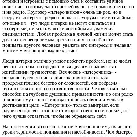
оттенки настроения с помощью слов и составить удачное
описание, а потому часто востребованы не только в прессе, но
и на радио. Кругозор «пятерочников» очень широк, но в
сферу их интересов редко попадают супружеские и семейные
отношения – тут люди пятерки не могут считаться ни
экспертами, ни мало-мальски достойными уважения
специалистами. Любая проблема в личной жизни может стать
для них непреодолимым препятствием; способности
понимать другого человека, уважать его интересы и желания
многим «пятерочникам» не хватает.
Люди пятерки отлично умеют избегать проблем, но не любят
решать их, обычно предоставляя другим справляться с
житейскими трудностями. Вся жизнь «пятерочника» -
большое путешествие в поисках нового и столь же
продолжительное бегство от сложностей, однообразия,
рутины, обязанностей и ответственности. Человек пятерки
способен на глубокие душевные привязанности, но они редко
приносят ему счастье, иногда становясь обузой и мешая в
достижении цели. «Пятерочник» только выиграет, если
научится отделять главное от второстепенного и поймет, от
чего лучше отказаться, чтобы не обременять себя.
На протяжении всей своей жизни «пятерочники» усваивают
уроки терпимости, понимания и настойчивости. Чем быстрее