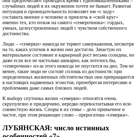
они предпочитают проводить время с единомышленниками –
случайных людей в их окружении почти не бывает. Развитая
интуиция и проницательность позволяет им «с ходу»
составить мнение о человеке и привлечь в «свой круг»
именно тех, кто похож на самого «семерочника»: гордых,
умных, целеустремленных людей с чувством собственного
достоинства.
Люди – «семерки» никогда не теряют самоуважения, несмотря
на то, каких успехов в жизни они достигли. Зачастую их
материальное состояние и карьерный рост весьма солидны, но
даже если все не настолько шикарно, как хотелось бы,
«семерочник» из-за этого никогда не опустится на дно. Тем не
менее, такие люди не состоят сплошь из достоинств: при
определенных жизненных обстоятельствах они превращаются
в настоящих надменных эгоистов, пренебрегая интересами и
проблемами даже самых близких людей.
К выбору спутника жизни «семерки» относятся очень
скрупулезно и придирчиво, нередко перевоспитывая его всю
совместную жизнь. Споры в их семье – дело привычное и
частое, при этом решающее слово – прерогатива «семерки».
ЛУБЯНСКАЯ: число истинных
особенностей «7»