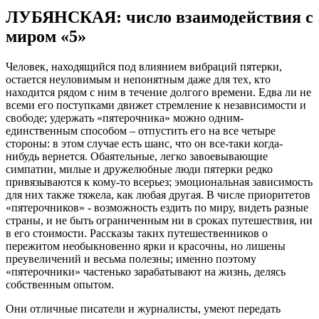
ЛУБЯНСКАЯ: число взаимодействия с
миром «5»
Человек, находящийся под влиянием вибраций пятерки,
остается неуловимым и непонятным даже для тех, кто
находится рядом с ним в течение долгого времени. Едва ли не
всеми его поступками движет стремление к независимости и
свободе; удержать «пятерочника» можно одним-
единственным способом – отпустить его на все четыре
стороны: в этом случае есть шанс, что он все-таки когда-
нибудь вернется. Обаятельные, легко завоевывающие
симпатии, милые и дружелюбные люди пятерки редко
привязываются к кому-то всерьез; эмоциональная зависимость
для них также тяжела, как любая другая. В числе приоритетов
«пятерочников» - возможность ездить по миру, видеть разные
страны, и не быть ограниченным ни в сроках путешествия, ни
в его стоимости. Рассказы таких путешественников о
пережитом необыкновенно ярки и красочны, но лишены
преувеличений и весьма полезны; именно поэтому
«пятерочники» частенько зарабатывают на жизнь, делясь
собственным опытом.
Они отличные писатели и журналисты, умеют передать