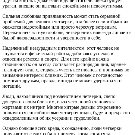
идут на контакт. Даже если в душе этого человека бушует
ураган, внешне он выглядит спокойным и невозмутимым.
Сильная любовная привязанность может стать серьезной
проблемой для человека четверки, тем более если избранник
окажется недостойным или просто чересчур ветреным.
Пережив несчастную любовь, четверочник навсегда лишается
былой жизнерадостности и уверенности в себе.
Наделенный незаурядным интеллектом, этот человек не
гнушается и физической работы, добиваясь успехов в
освоении ремесел и спорте. Для него крайне важна
стабильность: он всегда составляет распорядок дня, заранее
планирует отдых, стараясь учесть все нюансы и принимая во
внимание интересы близких. Этот человек с готовностью
помогает друзьям, правда, иногда не может удержаться от
нотаций.
Люди, находящиеся под воздействием четверки, слепо
доверяют своим близким, из-за чего порой становятся
жертвами их интриг. Многие хитрые дельцы откровенно
пользуются способностями четверочников, будучи прекрасно
осведомленными об их усердии и трудолюбии.
Однако больше всего вреда, к сожалению, люди четверки
получают от самих себя, к примеру, когда гонятся за