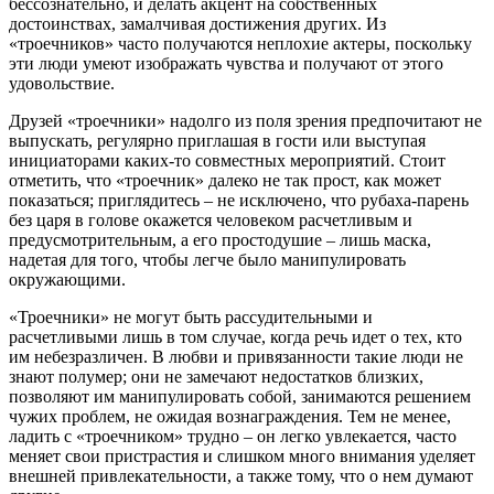
бессознательно, и делать акцент на собственных
достоинствах, замалчивая достижения других. Из
«троечников» часто получаются неплохие актеры, поскольку
эти люди умеют изображать чувства и получают от этого
удовольствие.
Друзей «троечники» надолго из поля зрения предпочитают не
выпускать, регулярно приглашая в гости или выступая
инициаторами каких-то совместных мероприятий. Стоит
отметить, что «троечник» далеко не так прост, как может
показаться; приглядитесь – не исключено, что рубаха-парень
без царя в голове окажется человеком расчетливым и
предусмотрительным, а его простодушие – лишь маска,
надетая для того, чтобы легче было манипулировать
окружающими.
«Троечники» не могут быть рассудительными и
расчетливыми лишь в том случае, когда речь идет о тех, кто
им небезразличен. В любви и привязанности такие люди не
знают полумер; они не замечают недостатков близких,
позволяют им манипулировать собой, занимаются решением
чужих проблем, не ожидая вознаграждения. Тем не менее,
ладить с «троечником» трудно – он легко увлекается, часто
меняет свои пристрастия и слишком много внимания уделяет
внешней привлекательности, а также тому, что о нем думают