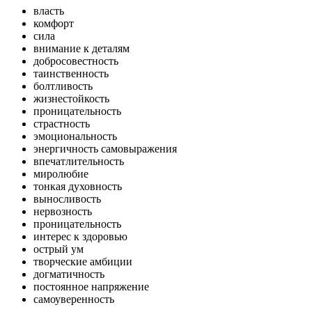
власть
комфорт
сила
внимание к деталям
добросовестность
таинственность
болтливость
жизнестойкость
проницательность
страстность
эмоциональность
энергичность самовыражения
впечатлительность
миролюбие
тонкая духовность
выносливость
нервозность
проницательность
интерес к здоровью
острый ум
творческие амбиции
догматичность
постоянное напряжение
самоуверенность