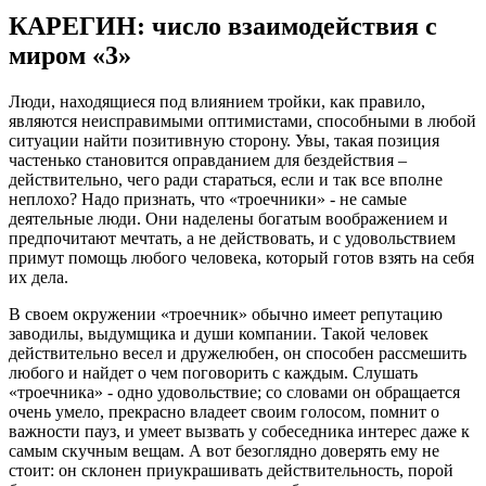
КАРЕГИН: число взаимодействия с
миром «3»
Люди, находящиеся под влиянием тройки, как правило,
являются неисправимыми оптимистами, способными в любой
ситуации найти позитивную сторону. Увы, такая позиция
частенько становится оправданием для бездействия –
действительно, чего ради стараться, если и так все вполне
неплохо? Надо признать, что «троечники» - не самые
деятельные люди. Они наделены богатым воображением и
предпочитают мечтать, а не действовать, и с удовольствием
примут помощь любого человека, который готов взять на себя
их дела.
В своем окружении «троечник» обычно имеет репутацию
заводилы, выдумщика и души компании. Такой человек
действительно весел и дружелюбен, он способен рассмешить
любого и найдет о чем поговорить с каждым. Слушать
«троечника» - одно удовольствие; со словами он обращается
очень умело, прекрасно владеет своим голосом, помнит о
важности пауз, и умеет вызвать у собеседника интерес даже к
самым скучным вещам. А вот безоглядно доверять ему не
стоит: он склонен приукрашивать действительность, порой