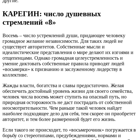
другие.
КАРЕГИН: число душевных
стремлений «8»
Восемь – число устремлений души, придающее человеку
громадное желание независимости. Для таких людей не
существует авторитетов. Собственные мысли и
идеалистические представления о мире делают их изгоями и
отщепенцами. Однако громадная целеустремленность и
умение диктовать собственные правила приводят людей
«восьмерки» к признанию и заслуженному лидерству в
коллективе.
Жажды власти, богатства и славы предостаточно. Желая
обеспечить достойный уровень жизни для своего семейства,
человек числа восемь может ступить на опасный путь, но
природная осторожность не даст пострадать от собственной
неосмотрительности. Чем раньше такой человек найдет
наиболее подходящее дело для себя, тем скорее он приобретет
авторитет, и тем более размеренной будет его жизнь.
Если такого не происходит, то «восьмерочник» погружается в
борьбу со стереотипами, предубеждениями, нормами и