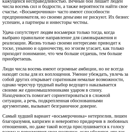
кажущейся несправедливостью. Вечный бой лишает людей
числа восемь сил и бодрости, а также вероятности найти свое
счастье. «Восьмерочники» часто имеют способности
предпринимателя, но своими деньгами не рискуют. Их бизнес
успешен, а партнеры и инвесторы честны.
Удача сопутствует людям восьмерки только тогда, когда
выбрано правильное направление для самовыражения и
реализации. Жизнь только своими интересами приводит к
тоске, унынию и одиночеству, но эгоизм угасает, как только
приходит понимание, что чем больше отдаешь, тем больше
приобретаешь.
Люди числа восемь имеют огромные амбиции, но не всегда
находят силы для их воплощения. Умение убеждать, увлечь за
собой других открывает соратникам немалые возможности,
однако чересчур трудный выбор ведущего наказывается
своими же единомышленниками ударом в спину.
Находчивость помогает сориентироваться в сложной
ситуации, а речь, подкрепленная обоснованными
аргументами, вызывает безграничное доверие.
Самый худший вариант «восьмерочника» нетерпелив, лишен
благоразумия, капризен и невероятно придирчив в любовных
отношениях, но даже такой всегда прислушивается к голосу
разума и пересмотрит свои поступки, если убедится, что так