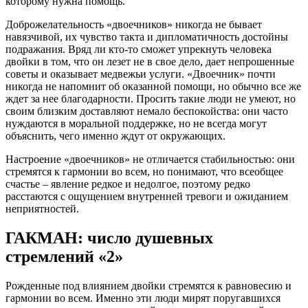
которому нужна помощь.
Доброжелательность «двоечников» никогда не бывает
навязчивой, их чувство такта и дипломатичность достойны
подражания. Вряд ли кто-то сможет упрекнуть человека
двойки в том, что он лезет не в свое дело, дает непрошенные
советы и оказывает медвежьи услуги. «Двоечник» почти
никогда не напомнит об оказанной помощи, но обычно все же
ждет за нее благодарности. Просить такие люди не умеют, но
своим близким доставляют немало беспокойства: они часто
нуждаются в моральной поддержке, но не всегда могут
объяснить, чего именно ждут от окружающих.
Настроение «двоечников» не отличается стабильностью: они
стремятся к гармонии во всем, но понимают, что всеобщее
счастье – явление редкое и недолгое, поэтому редко
расстаются с ощущением внутренней тревоги и ожиданием
неприятностей.
ГАКМАН: число душевных
стремлений «2»
Рожденные под влиянием двойки стремятся к равновесию и
гармонии во всем. Именно эти люди мирят поругавшихся