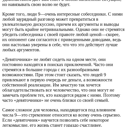
но навязывать свою волю не будет.
Кроме того, люди 9—очень интересные собеседники. С ними
любой заурядный разговор может превратиться в
увлекательную дискуссию, причем их аргументы и выводы
могут быть крайне нетривиальными. Однако они не стремятся
убедить собеседника с своей правоте любой ценой—скорее,
их оппонент сам согласится с приведенными доводами, ведь
они настолько уверены в себе, что что это действует лучше
любых аргументов.
«Девяточники» не любят сидеть на одном месте, они
постоянно находятся в поисках приключений. Часто они
стремятся в большие города с их разнообразными
возможностями. При этом стоит сказать, что людей 9
привлекают в первую очередь не деньги, а возможности
собственной реализации. Им зачастую так хочется
облагодетельствовать все человечество, что они могут не
замечать проблем тех, кто находится рядом с ними. Поэтому
часто «девяточники» не очень близки со своей семьей.
Самое сложное для человека, находящегося под влиянием
числа 9—это стремление относится ко всему очень серьезно.
Если «девяточник» научится позволять себе некоторое
легкомыслие, его жизнь станет гораздо счастливее.