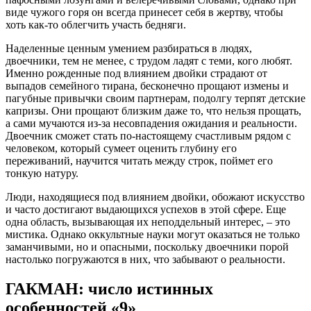
виде чужого горя он всегда принесет себя в жертву, чтобы
хоть как-то облегчить участь бедняги.
Наделенные ценным умением разбираться в людях,
двоечники, тем не менее, с трудом ладят с теми, кого любят.
Именно рожденные под влиянием двойки страдают от
выпадов семейного тирана, бесконечно прощают измены и
пагубные привычки своим партнерам, подолгу терпят детские
капризы. Они прощают близким даже то, что нельзя прощать,
а сами мучаются из-за несовпадения ожидания и реальности.
Двоечник сможет стать по-настоящему счастливым рядом с
человеком, который сумеет оценить глубину его
переживаний, научится читать между строк, поймет его
тонкую натуру.
Люди, находящиеся под влиянием двойки, обожают искусство
и часто достигают выдающихся успехов в этой сфере. Еще
одна область, вызывающая их неподдельный интерес, – это
мистика. Однако оккультные науки могут оказаться не только
заманчивыми, но и опасными, поскольку двоечники порой
настолько погружаются в них, что забывают о реальности.
ГАКМАН: число истинных
особенностей «9»