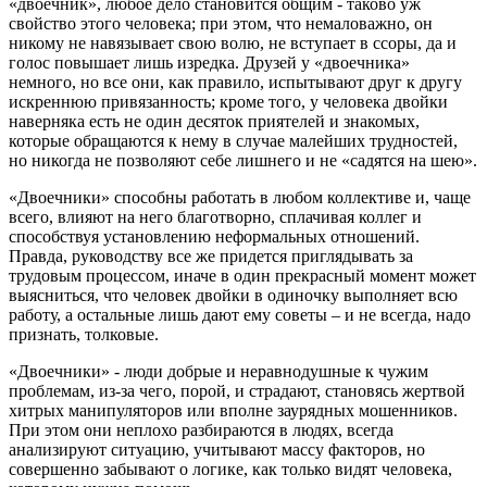
«двоечник», любое дело становится общим - таково уж
свойство этого человека; при этом, что немаловажно, он
никому не навязывает свою волю, не вступает в ссоры, да и
голос повышает лишь изредка. Друзей у «двоечника»
немного, но все они, как правило, испытывают друг к другу
искреннюю привязанность; кроме того, у человека двойки
наверняка есть не один десяток приятелей и знакомых,
которые обращаются к нему в случае малейших трудностей,
но никогда не позволяют себе лишнего и не «садятся на шею».
«Двоечники» способны работать в любом коллективе и, чаще
всего, влияют на него благотворно, сплачивая коллег и
способствуя установлению неформальных отношений.
Правда, руководству все же придется приглядывать за
трудовым процессом, иначе в один прекрасный момент может
выясниться, что человек двойки в одиночку выполняет всю
работу, а остальные лишь дают ему советы – и не всегда, надо
признать, толковые.
«Двоечники» - люди добрые и неравнодушные к чужим
проблемам, из-за чего, порой, и страдают, становясь жертвой
хитрых манипуляторов или вполне заурядных мошенников.
При этом они неплохо разбираются в людях, всегда
анализируют ситуацию, учитывают массу факторов, но
совершенно забывают о логике, как только видят человека,