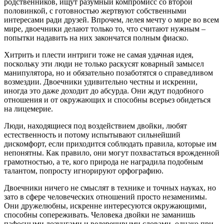
родственников, ищут разумный компромисс со второй
половинкой, с готовностью жертвуют собственными
интересами ради друзей. Впрочем, лелея мечту о мире во всем
мире, двоечники делают только то, что считают нужным –
попытки надавить на них закончатся полным фиаско.
Хитрить и плести интриги тоже не самая удачная идея,
поскольку эти люди не только раскусят коварный замысел
манипулятора, но и обязательно позаботятся о справедливом
возмездии. Двоечники удивительно честны и искренни,
иногда это даже доходит до абсурда. Они ждут подобного
отношения и от окружающих и способны всерьез обидеться
на лицемерие.
Люди, находящиеся под воздействием двойки, любят
естественность и потому испытывают сильнейший
дискомфорт, если приходится соблюдать правила, которые им
непонятны. Как правило, они могут похвастаться врожденной
грамотностью, а те, кого природа не наградила подобным
талантом, попросту игнорируют орфографию.
Двоечники ничего не смыслят в технике и точных науках, но
зато в сфере человеческих отношений просто незаменимы.
Они дружелюбны, искренне интересуются окружающими,
способны сопереживать. Человека двойки не заманишь
пафосными лозунгами и велеречивыми словами, однако при