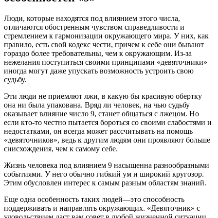
Люди, которые находятся под влиянием этого числа,
отличаются обостренным чувством справедливости и
стремлением к гармонизации окружающего мира. У них, как
правило, есть свой кодекс чести, причем к себе они бывают
гораздо более требовательны, чем к окружающим. Из-за
нежелания поступиться своими принципами «девяточники»
иногда могут даже упускать возможность устроить свою
судьбу.
Эти люди не приемлют лжи, в какую бы красивую обертку
она ни была упакована. Вряд ли человек, на чью судьбу
оказывает влияние число 9, станет общаться с лжецом. Но
если кто-то честно пытается бороться со своими слабостями и
недостатками, он всегда может рассчитывать на помощь
«девяточников», ведь к другим людям они проявляют больше
снисхождения, чем к самому себе.
Жизнь человека под влиянием 9 насыщенна разнообразными
событиями. У него обычно гибкий ум и широкий кругозор.
Этим обусловлен интерес к самым разным областям знаний.
Еще одна особенность таких людей—это способность
поддерживать и направлять окружающих. «Девяточник» с
удовольствием даст вам совет в любой жизненной ситуации,