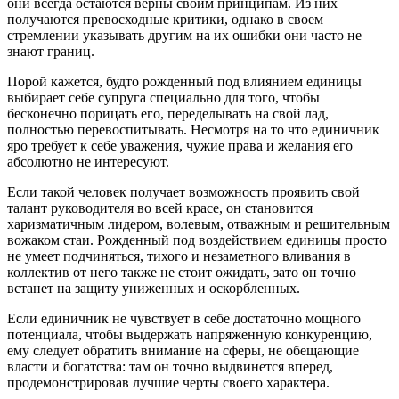
они всегда остаются верны своим принципам. Из них
получаются превосходные критики, однако в своем
стремлении указывать другим на их ошибки они часто не
знают границ.
Порой кажется, будто рожденный под влиянием единицы
выбирает себе супруга специально для того, чтобы
бесконечно порицать его, переделывать на свой лад,
полностью перевоспитывать. Несмотря на то что единичник
яро требует к себе уважения, чужие права и желания его
абсолютно не интересуют.
Если такой человек получает возможность проявить свой
талант руководителя во всей красе, он становится
харизматичным лидером, волевым, отважным и решительным
вожаком стаи. Рожденный под воздействием единицы просто
не умеет подчиняться, тихого и незаметного вливания в
коллектив от него также не стоит ожидать, зато он точно
встанет на защиту униженных и оскорбленных.
Если единичник не чувствует в себе достаточно мощного
потенциала, чтобы выдержать напряженную конкуренцию,
ему следует обратить внимание на сферы, не обещающие
власти и богатства: там он точно выдвинется вперед,
продемонстрировав лучшие черты своего характера.