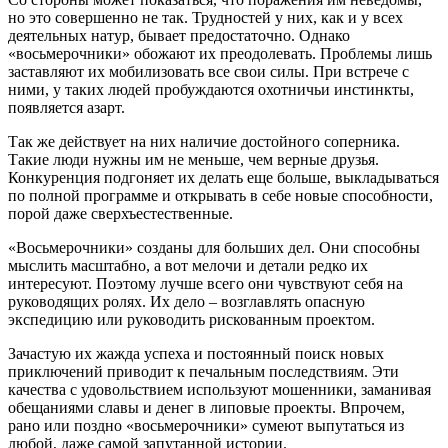
но это совершенно не так. Трудностей у них, как и у всех
деятельных натур, бывает предостаточно. Однако
«восьмерочники» обожают их преодолевать. Проблемы лишь
заставляют их мобилизовать все свои силы. При встрече с
ними, у таких людей пробуждаются охотничьи инстинкты,
появляется азарт.
Так же действует на них наличие достойного соперника.
Такие люди нужны им не меньше, чем верные друзья.
Конкуренция подгоняет их делать еще больше, выкладываться
по полной программе и открывать в себе новые способности,
порой даже сверхъестественные.
«Восьмерочники» созданы для больших дел. Они способны
мыслить масштабно, а вот мелочи и детали редко их
интересуют. Поэтому лучше всего они чувствуют себя на
руководящих ролях. Их дело – возглавлять опасную
экспедицию или руководить рискованным проектом.
Зачастую их жажда успеха и постоянный поиск новых
приключений приводит к печальным последствиям. Эти
качества с удовольствием используют мошенники, заманивая
обещаниями славы и денег в липовые проекты. Впрочем,
рано или поздно «восьмерочники» сумеют выпутаться из
любой, даже самой запутанной истории.