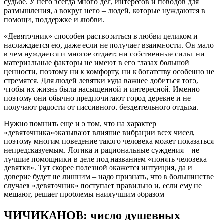
судьбе. У него всегда много дел, интересов и поводов для
размышления, а вокруг него – людей, которые нуждаются в
помощи, поддержке и любви.
«Девяточник» способен раствориться в любви целиком и
наслаждается ею, даже если не получает взаимности. Он мало
в чем нуждается и многое отдает; ни собственные силы, ни
материальные факторы не имеют в его глазах большой
ценности, поэтому ни к комфорту, ни к богатству особенно не
стремятся. Для людей девятки куда важнее добиться того,
чтобы их жизнь была насыщенной и интересной. Именно
поэтому они обычно предпочитают город деревне и не
получают радости от пассивного, бездеятельного отдыха.
Нужно помнить еще и о том, что на характер
«девяточника»оказывают влияние вибрации всех чисел,
поэтому многим поведение такого человека может показаться
непредсказуемым. Логика и рациональные суждения – не
лучшие помощники в деле под названием «понять человека
девятки». Тут скорее полезной окажется интуиция, да и
доверие будет не лишним – надо признать, что в большинстве
случаев «девяточник» поступает правильно и, если ему не
мешают, решает проблемы наилучшим образом.
ЧИЧИКАНОВ: число душевных