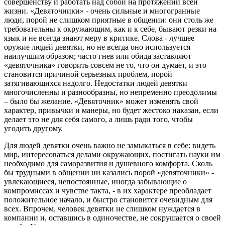
совершенству и работать над собой на протяжении всей
жизни. «Девяточники» - очень сильные и многогранные
люди, порой не слишком приятные в общении: они столь же
требовательны к окружающим, как и к себе, бывают резки на
язык и не всегда знают меру в критике. Слова - лучшее
оружие людей девятки, но не всегда оно используется
наилучшим образом; часто гнев или обида заставляют
«девяточника» говорить совсем не то, что он думает, и это
становится причиной серьезных проблем, порой
затягивающихся надолго. Недостатки людей девятки
многочисленны и разнообразны, но непременно преодолимы
– было бы желание. «Девяточник» может изменять свой
характер, привычки и манеры, но будет жестоко наказан, если
делает это не для себя самого, а лишь ради того, чтобы
угодить другому.
Для людей девятки очень важно не замыкаться в себе: видеть
мир, интересоваться делами окружающих, постигать науки им
необходимо для саморазвития и душевного комфорта. Сколь
бы трудными в общении ни казались порой «девяточники» -
увлекающиеся, непостоянные, иногда забывающие о
компромиссах и чувстве такта, - в их характере преобладает
положительное начало, и быстро становится очевидным для
всех. Впрочем, человек девятки не слишком нуждается в
компании и, оставшись в одиночестве, не сокрушается о своей