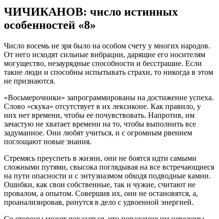
ЧИЧИКАНОВ: число истинных
особенностей «8»
Число восемь не зря было на особом счету у многих народов.
От него исходят сильные вибрации, дарящие его носителям
могущество, незаурядные способности и бесстрашие. Если
такие люди и способны испытывать страхи, то никогда в этом
не признаются.
«Восьмерочники» запрограммированы на достижение успеха.
Слово «скука» отсутствует в их лексиконе. Как правило, у
них нет времени, чтобы ее почувствовать. Напротив, им
зачастую не хватает времени на то, чтобы выполнить все
задуманное. Они любят учиться, и с огромным рвением
поглощают новые знания.
Стремясь преуспеть в жизни, они не боятся идти самыми
сложными путями, свысока поглядывая на все встречающиеся
на пути опасности и с энтузиазмом обходя подводные камни.
Ошибки, как свои собственные, так и чужие, считают не
провалом, а опытом. Совершив их, они не остановятся, а,
проанализировав, ринутся в дело с удвоенной энергией.
Со стороны может показаться, что поражения им неведомы,