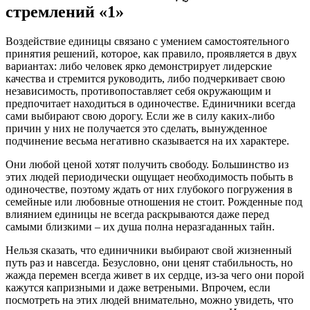
стремлений «1»
Воздействие единицы связано с умением самостоятельного
принятия решений, которое, как правило, проявляется в двух
вариантах: либо человек ярко демонстрирует лидерские
качества и стремится руководить, либо подчеркивает свою
независимость, противопоставляет себя окружающим и
предпочитает находиться в одиночестве. Единичники всегда
сами выбирают свою дорогу. Если же в силу каких-либо
причин у них не получается это сделать, вынужденное
подчинение весьма негативно сказывается на их характере.
Они любой ценой хотят получить свободу. Большинство из
этих людей периодически ощущает необходимость побыть в
одиночестве, поэтому ждать от них глубокого погружения в
семейные или любовные отношения не стоит. Рожденные под
влиянием единицы не всегда раскрываются даже перед
самыми близкими – их душа полна неразгаданных тайн.
Нельзя сказать, что единичники выбирают свой жизненный
путь раз и навсегда. Безусловно, они ценят стабильность, но
жажда перемен всегда живет в их сердце, из-за чего они порой
кажутся капризными и даже ветреными. Впрочем, если
посмотреть на этих людей внимательно, можно увидеть, что